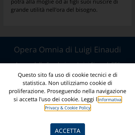
potrà alla moglie od ai figli suoi riuscire di
grande utilità nell’ora del bisogno.
Opera Omnia di Luigi Einaudi
A cura della
Fondazione Luigi Einaudi ETS
Via della Conciliazione, 10 – Roma
Questo sito fa uso di cookie tecnici e di
www.fondazioneluigieinaudi.it
statistica. Non utilizziamo cookie di
proliferazione. Proseguendo nella navigazione
Contatti
Crediti
si accetta l’uso dei cookie. Leggi l’
Informativa
Privacy & Cookie Policy
Informativa Privacy & Privacy Policy
ACCETTA