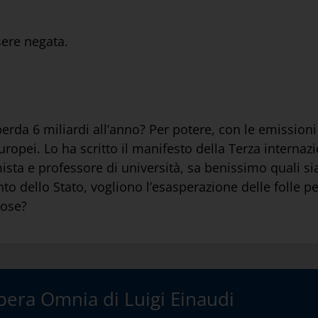
sere negata.
perda 6 miliardi all’anno? Per potere, con le emission
uropei. Lo ha scritto il manifesto della Terza internaz
mista e professore di università, sa benissimo quali s
 dello Stato, vogliono l’esasperazione delle folle per
nose?
era Omnia di Luigi Einaudi