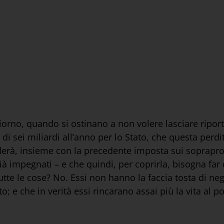
iorno, quando si ostinano a non volere lasciare riport
di sei miliardi all’anno per lo Stato, che questa per
erà, insieme con la precedente imposta sui sopraprofit
 già impegnati – e che quindi, per coprirla, bisogna far 
tutte le cose? No. Essi non hanno la faccia tosta di neg
 e che in verità essi rincarano assai più la vita al p