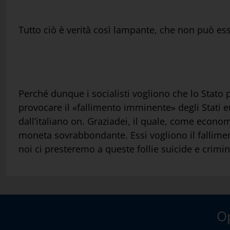
Tutto ciò è verità così lampante, che non può es
Perché dunque i socialisti vogliono che lo Stato 
provocare il «fallimento imminente» degli Stati e
dall’italiano on. Graziadei, il quale, come econo
moneta sovrabbondante. Essi vogliono il fallimento
noi ci presteremo a queste follie suicide e crimi
Op