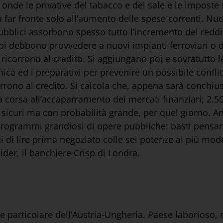
e le privative del tabacco e del sale e le imposte 
 a far fronte solo all’aumento delle spese correnti. Nuo
pubblici assorbono spesso tutto l’incremento del redd
cipi debbono provvedere a nuovi impianti ferroviari o d
ricorrono al credito. Si aggiungano poi e sovratutto l
anica ed i preparativi per prevenire un possibile conf
corrono al credito. Si calcola che, appena sarà conchiu
corsa all’accaparramento dei mercati finanziari; 2.500 
curi ma con probabilità grande, per quel giorno. Anch
rogrammi grandiosi di opere pubbliche: basti pensare 
i di lire prima negoziato colle sei potenze al più mod
ider, il banchiere Crisp di Londra.
e particolare dell’Austria-Ungheria. Paese laborioso,