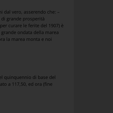
ni dal vero, asserendo che: –
 di grande prosperità
er curare le ferite del 1907) è
la grande ondata della marea
r ora la marea monta e noi
nel quinquennio di base del
ato a 117,50, ed ora (fine