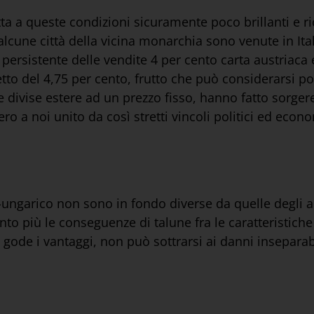
ta a queste condizioni sicuramente poco brillanti e rico
e alcune città della vicina monarchia sono venute in It
e persistente delle vendite 4 per cento carta austriac
etto del 4,75 per cento, frutto che può considerarsi p
 divise estere ad un prezzo fisso, hanno fatto sorgere
ro a noi unito da così stretti vincoli politici ed econo
-ungarico non sono in fondo diverse da quelle degli a
o più le conseguenze di talune fra le caratteristich
de i vantaggi, non può sottrarsi ai danni inseparabi