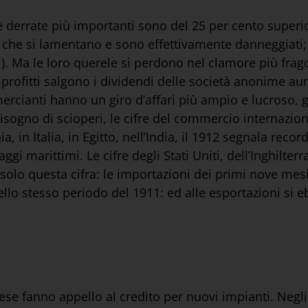
i e derrate più importanti sono del 25 per cento superi
 che si lamentano e sono effettivamente danneggiati;
tori). Ma le loro querele si perdono nel clamore più fr
I profitti salgono i dividendi delle società anonime au
mercianti hanno un giro d’affari più ampio e lucroso, 
sogno di scioperi, le cifre del commercio internazion
in Italia, in Egitto, nell’India, il 1912 segnala records
aggi marittimi. Le cifre degli Stati Uniti, dell’Inghilt
rò solo questa cifra: le importazioni dei primi nove me
nello stesso periodo del 1911: ed alle esportazioni si 
ese fanno appello al credito per nuovi impianti. Negli 