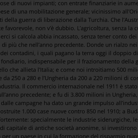
nose di nuovi impianti; con entrate finanziarie in a
ese di una mobilitazione generale; vicinissimo all’Ori
tti della guerra di liberazione dalla Turchia. Che l’Aus
favorevole, non v’è dubbio. L’agricoltura, senza la c
erci si calcola abbia incassato, senza tener conto dei
i di più che nell’anno precedente. Donde un rialzo nei 
ei contadini, i quali pagano la terra oggi il doppio di
fondiario, indispensabile per il frazionamento della
o che allieta l’Italia; e come noi introitiamo 500 mili
te da 250 a 280 e l’Ungheria da 200 a 220 milioni di co
industria. Il commercio internazionale nel 1911 è stat
ull’anno precedente; e fu di 3.800 milioni in Ungheria
ita dalle campagne ha dato un grande impulso all’indust
ostruite 1.000 case nuove contro 850 nel 1910; a Bud
 fortemente: specialmente le industrie siderurgiche, le 
i capitale di antiche società anonime, si investirono 
per un paese in cui la formazione del risparmio nuov