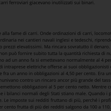
rri ferroviari giacevano inutilizzati sui binari.
la fame di carri. Onde ordinazioni di carri, locomotiv
rdinaria nei cantieri navali inglesi e tedeschi, riprende
rezzi elevatissimi. Ma rincara sovratutto il denaro. G
non può fornire subito tutta la quantità richiesta di nu
 fino ad un anno fa si emettevano normalmente al 4 pe
 intraprese elettriche offerse ai suoi obbligazionisti
 fra un anno in obbligazioni al 4,50 per cento. Era un
ivano contro un rincaro ancor più grande del tasso d
se emettono obbligazioni al 5 per cento netto. Mentre c
he i bilanci normali degli Stati stiano male. Quando i 
. Le imposte sui redditi fruttano di più, perché i profit
 cento frutta di più dei redditi salgono da 100 a 110.