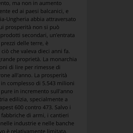
umento, ma non in aumento
ente ed ai paesi balcanici, e
tria-Ungheria abbia attraversato
ui prosperità non si può
 prodotti secondari, un’entrata
prezzi delle terre, è
 ciò che valeva dieci anni fa.
 grande proprietà. La monarchia
oni di lire per rimesse di
rone all’anno. La prosperità
o in complesso di 5.543 milioni
, pure in incremento sull’anno
ria edilizia, specialmente a
apest 600 contro 473. Salvo i
fabbriche di armi, i cantieri
nelle industrie e nelle banche
o è relativamente limitata.