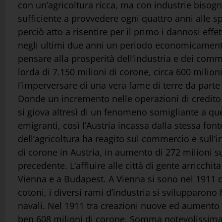
con un’agricoltura ricca, ma con industrie bisog
sufficiente a provvedere ogni quattro anni alle sp
perciò atto a risentire per il primo i dannosi effe
negli ultimi due anni un periodo economicamente 
pensare alla prosperità dell’industria e dei comm
lorda di 7.150 milioni di corone, circa 600 milion
l’imperversare di una vera fame di terre da parte d
Donde un incremento nelle operazioni di credito 
si giova altresì di un fenomeno somigliante a quell
emigranti, così l’Austria incassa dalla stessa fon
dell’agricoltura ha reagito sul commercio e sull’
di corone in Austria, in aumento di 272 milioni s
precedente. L’affluire alle città di gente arricch
Vienna e a Budapest. A Vienna si sono nel 1911 c
cotoni, i diversi rami d’industria si svilupparono
navali. Nel 1911 tra creazioni nuove ed aumento d
ben 608 milioni di corone. Somma notevolissima 