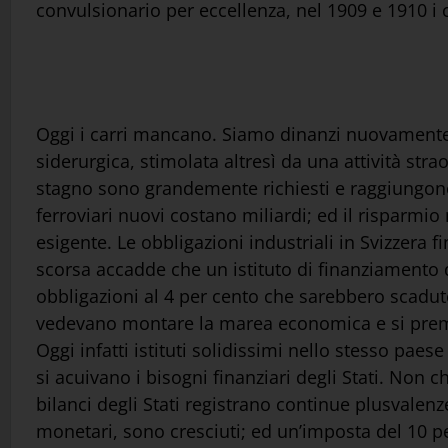
convulsionario per eccellenza, nel 1909 e 1910 i ca
Oggi i carri mancano. Siamo dinanzi nuovamente al
siderurgica, stimolata altresì da una attività strao
stagno sono grandemente richiesti e raggiungono p
ferroviari nuovi costano miliardi; ed il risparmio 
esigente. Le obbligazioni industriali in Svizzera
scorsa accadde che un istituto di finanziamento di
obbligazioni al 4 per cento che sarebbero scadute
vedevano montare la marea economica e si premun
Oggi infatti istituti solidissimi nello stesso pae
si acuivano i bisogni finanziari degli Stati. Non c
bilanci degli Stati registrano continue plusvalenze
monetari, sono cresciuti; ed un’imposta del 10 per