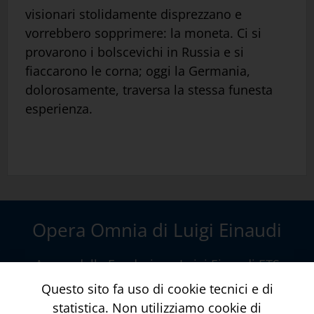
visionari stolidamente disprezzano e
vorrebbero sopprimere: la moneta. Ci si
provarono i bolscevichi in Russia e si
fiaccarono le corna; oggi la Germania,
dolorosamente, traversa la stessa funesta
esperienza.
Opera Omnia di Luigi Einaudi
A cura della
Fondazione Luigi Einaudi ETS
Via della Conciliazione, 10 – Roma
www.fondazioneluigieinaudi.it