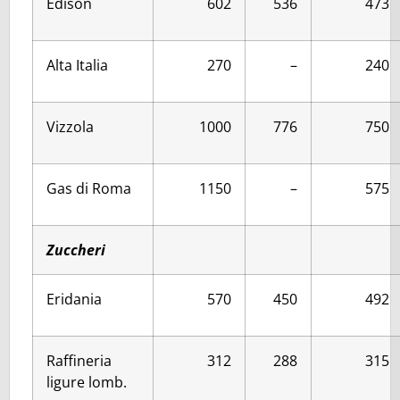
Edison
602
536
473
Alta Italia
270
–
240
Vizzola
1000
776
750
Gas di Roma
1150
–
575
Zuccheri
Eridania
570
450
492
Raffineria
312
288
315
ligure lomb.