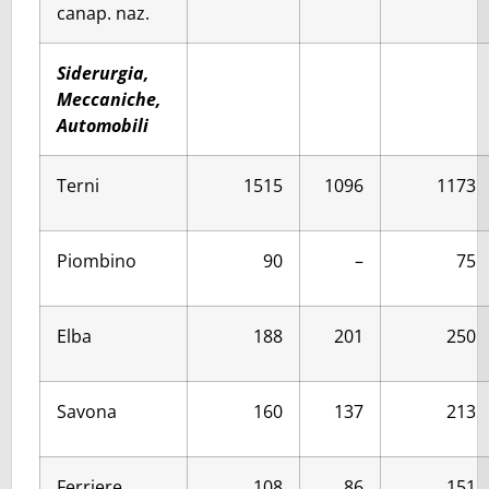
canap. naz.
Siderurgia,
Meccaniche,
Automobili
Terni
1515
1096
1173
Piombino
90
–
75
Elba
188
201
250
Savona
160
137
213
Ferriere
108
86
151