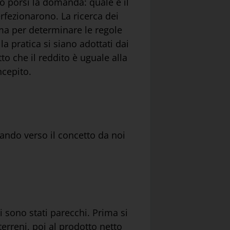
to porsi la domanda: quale è il
fezionarono. La ricerca dei
ma per determinare le regole
a pratica si siano adottati dai
to che il reddito è uguale alla
ncepito.
ando verso il concetto da noi
 sono stati parecchi. Prima si
terreni, poi al prodotto netto