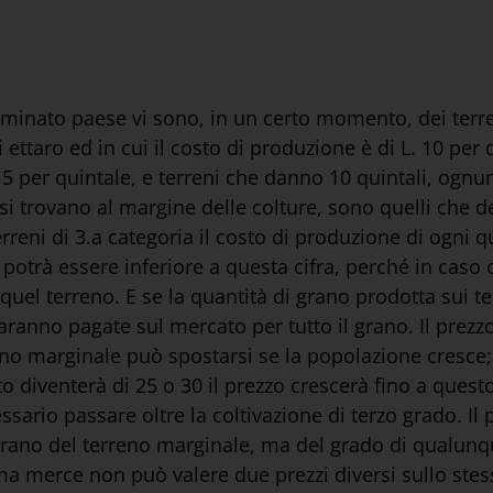
erminato paese vi sono, in un certo momento, dei terren
 ettaro ed in cui il costo di produzione è di L. 10 per
15 per quintale, e terreni che danno 10 quintali, ognun
si trovano al margine delle colture, sono quelli che d
reni di 3.a categoria il costo di produzione di ogni qui
otrà essere inferiore a questa cifra, perché in caso c
uel terreno. E se la quantità di grano prodotta sui te
 saranno pagate sul mercato per tutto il grano. Il pre
reno marginale può spostarsi se la popolazione cresce;
osto diventerà di 25 o 30 il prezzo crescerà fino a que
sario passare oltre la coltivazione di terzo grado. Il
grano del terreno marginale, ma del grado di qualunqu
ima merce non può valere due prezzi diversi sullo ste