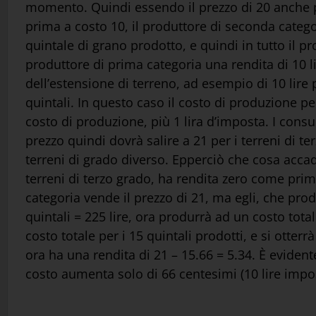
momento. Quindi essendo il prezzo di 20 anche per
prima a costo 10, il produttore di seconda categor
quintale di grano prodotto, e quindi in tutto il pr
produttore di prima categoria una rendita di 10 l
dell’estensione di terreno, ad esempio di 10 lire
quintali. In questo caso il costo di produzione 
costo di produzione, più 1 lira d’imposta. I cons
prezzo quindi dovrà salire a 21 per i terreni di t
terreni di grado diverso. Epperciò che cosa acca
terreni di terzo grado, ha rendita zero come pri
categoria vende il prezzo di 21, ma egli, che prod
quintali = 225 lire, ora produrrà ad un costo totale
costo totale per i 15 quintali prodotti, e si otterr
ora ha una rendita di 21 – 15.66 = 5.34. È eviden
costo aumenta solo di 66 centesimi (10 lire impos