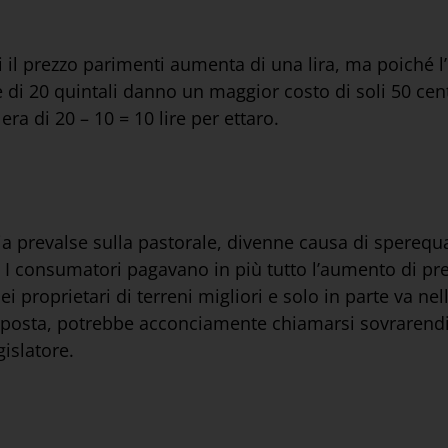
ui il prezzo parimenti aumenta di una lira, ma poiché
 di 20 quintali danno un maggior costo di soli 50 cent
ra di 20 – 10 = 10 lire per ettaro.
 prevalse sulla pastorale, divenne causa di sperequaz
ili. I consumatori pagavano in più tutto l’aumento di pr
 proprietari di terreni migliori e solo in parte va nel
mposta, potrebbe acconciamente chiamarsi sovrarendit
gislatore.