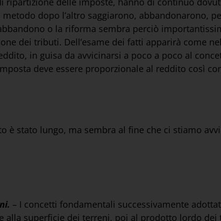
 di ripartizione delle imposte, hanno di continuo dovu
n metodo dopo l’altro saggiarono, abbandonarono, per
l’abbandono o la riforma sembra perciò importantissi
ne dei tributi. Dell’esame dei fatti apparirà come nell
eddito, in guisa da avvicinarsi a poco a poco al concet
imposta deve essere proporzionale al reddito così co
 è stato lungo, ma sembra al fine che ci stiamo avvi
eni.
– I concetti fondamentali successivamente adottati
alla superficie dei terreni, poi al prodotto lordo dei 