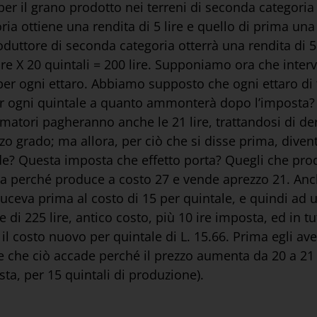
 il grano prodotto nei terreni di seconda categoria a 
ia ottiene una rendita di 5 lire e quello di prima una 
oduttore di seconda categoria otterrà una rendita di 5 li
ire X 20 quintali = 200 lire. Supponiamo ora che inte
 per ogni ettaro. Abbiamo supposto che ogni ettaro di
per ogni quintale a quanto ammonterà dopo l’imposta? 
umatori pagheranno anche le 21 lire, trattandosi di de
erzo grado; ma allora, per ciò che si disse prima, diven
de? Questa imposta che effetto porta? Quegli che pro
ma perché produce a costo 27 e vende aprezzo 21. Anc
uceva prima al costo di 15 per quintale, e quindi ad un
 di 225 lire, antico costo, più 10 ire imposta, ed in tut
à il costo nuovo per quintale di L. 15.66. Prima egli av
te che ciò accade perché il prezzo aumenta da 20 a 21 o
ta, per 15 quintali di produzione).