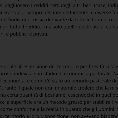
si aggiunsero i redditi netti degli altri beni (case, indus
ui erano pur sempre distinte nettamente le diverse font
dell’individuo, ossia derivante da tutte le fonti di re
non tutto il reddito, ma solo quello destinato ai cons
i e pubblici e privati.
onale all’estensione del terreno, e per brevità si tass
 corrispondeva a suo stadio di economica pastorale. N
l’economia, e come c’è stato un periodo pastorale del
Durante il quale non era innaturale credere che la mi
 una certa quantità di bestiame; essendoché in quel p
io: la superficie era un metodo grezzo per stabilire i r
o come conforme alla realtà in quanto che gli uomini
i territorio a loro disposizione, non avevano bisogno di