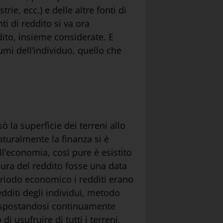
trie, ecc.) e delle altre fonti di
i di reddito si va ora
ddito, insieme considerate. E
umi dell’individuo, quello che
ò la superficie dei terreni allo
aturalmente la finanza si è
l’economia, così pure è esistito
sura del reddito fosse una data
eriodo economico i redditi erano
edditi degli individui, metodo
, spostandosi continuamente
 usufruire di tutti i terreni,