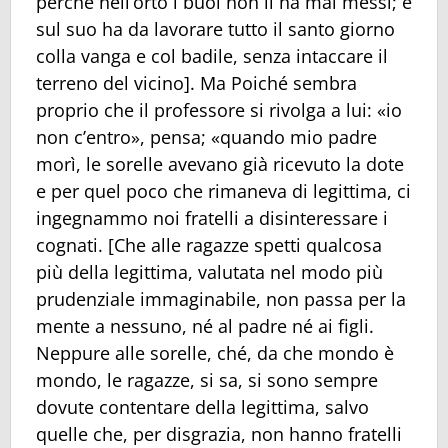
perché nell’orto i buoi non li ha mai messi; e
sul suo ha da lavorare tutto il santo giorno
colla vanga e col badile, senza intaccare il
terreno del vicino]. Ma Poiché sembra
proprio che il professore si rivolga a lui: «io
non c’entro», pensa; «quando mio padre
morì, le sorelle avevano già ricevuto la dote
e per quel poco che rimaneva di legittima, ci
ingegnammo noi fratelli a disinteressare i
cognati. [Che alle ragazze spetti qualcosa
più della legittima, valutata nel modo più
prudenziale immaginabile, non passa per la
mente a nessuno, né al padre né ai figli.
Neppure alle sorelle, ché, da che mondo è
mondo, le ragazze, si sa, si sono sempre
dovute contentare della legittima, salvo
quelle che, per disgrazia, non hanno fratelli