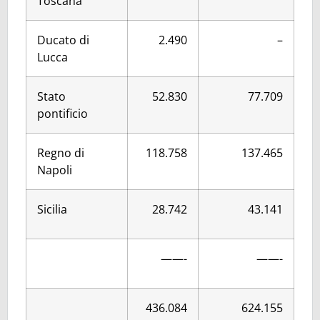
Toscana
Ducato di
2.490
–
Lucca
Stato
52.830
77.709
pontificio
Regno di
118.758
137.465
Napoli
Sicilia
28.742
43.141
——-
——-
436.084
624.155