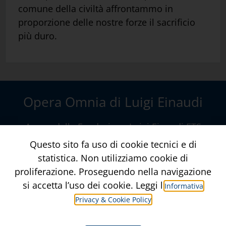
comune della civiltà affrontammo in
proporzione delle nostre forze il sacrificio
più duro.
Opera Omnia di Luigi Einaudi
A cura della
Fondazione Luigi Einaudi ETS
Via della Conciliazione, 10 – Roma
www.fondazioneluigieinaudi.it
Contatti
Crediti
Informativa Privacy & Privacy Policy