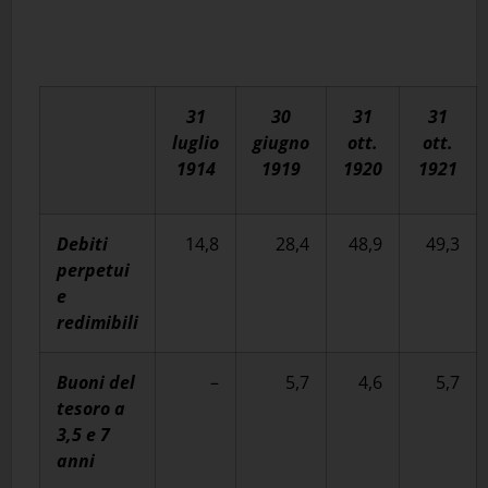
31
30
31
31
luglio
giugno
ott.
ott.
1914
1919
1920
1921
Debiti
14,8
28,4
48,9
49,3
perpetui
e
redimibili
Buoni del
–
5,7
4,6
5,7
tesoro a
3,5 e 7
anni