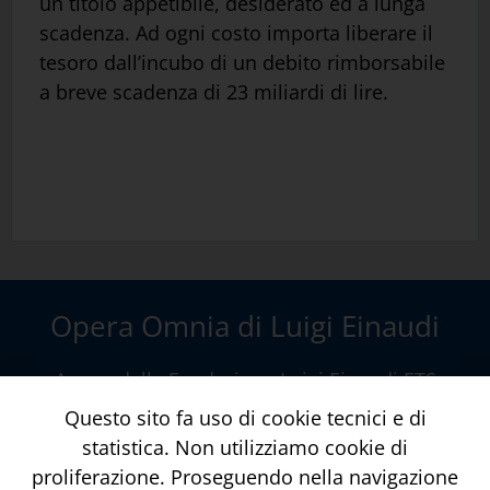
un titolo appetibile, desiderato ed a lunga
scadenza. Ad ogni costo importa liberare il
tesoro dall’incubo di un debito rimborsabile
a breve scadenza di 23 miliardi di lire.
Opera Omnia di Luigi Einaudi
A cura della
Fondazione Luigi Einaudi ETS
Via della Conciliazione, 10 – Roma
www.fondazioneluigieinaudi.it