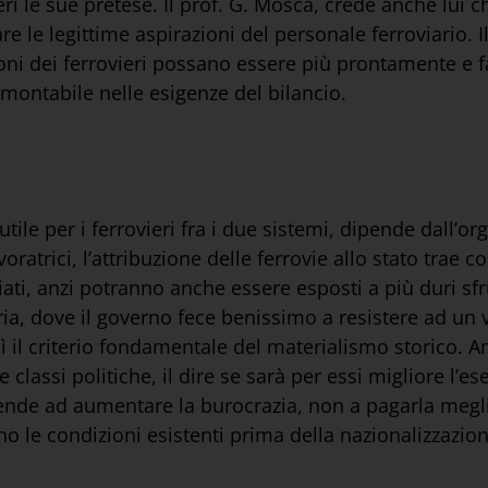
deri le sue pretese. Il prof. G. Mosca, crede anche lui
are le legittime aspirazioni del personale ferroviario. I
oni dei ferrovieri possano essere più prontamente e f
rmontabile nelle esigenze del bilancio.
’utile per i ferrovieri fra i due sistemi, dipende dall’
oratrici, l’attribuzione delle ferrovie allo stato trae c
ati, anzi potranno anche essere esposti a più duri sfr
ria, dove il governo fece benissimo a resistere ad un ve
così il criterio fondamentale del materialismo storico. A
classi politiche, il dire se sarà per essi migliore l’ese
tende ad aumentare la burocrazia, non a pagarla meglio.
o le condizioni esistenti prima della nazionalizzazion