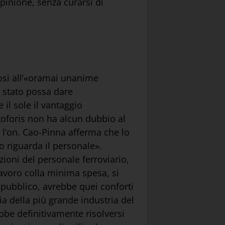
pinione, senza curarsi di
ndosi all’«oramai unanime
di stato possa dare
il sole il vantaggio
stoforis non ha alcun dubbio al
; l’on. Cao-Pinna afferma che lo
o riguarda il personale».
zioni del personale ferroviario,
lavoro colla minima spesa, si
o pubblico, avrebbe quei conforti
ia della più grande industria del
ebbe definitivamente risolversi