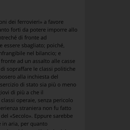
i dei ferrovieri» a favore
tanto forti da potere imporre allo
ntreché di fronte ad
be essere sbagliato; poiché,
frangibile nel bilancio; e
 fronte ad un assalto alle casse
i sopraffare le classi politiche
osero alla inchiesta del
esercizio di stato sia più o meno
ovi di più a che il
classi operaie, senza pericolo
perienza straniera non fu fatto
a del «Secolo». Eppure sarebbe
 in aria, per quanto