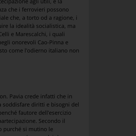
ecipazione agli utili, e la
nza che i ferrovieri possono
iale che, a torto od a ragione, i
ire la idealità socialistica, ma
Celli e Marescalchi, i quali
 negli onorevoli Cao-Pinna e
isto come l’odierno italiano non
on. Pavia crede infatti che in
oddisfare diritti e bisogni del
 benché fautore dell’esercizio
 partecipazione. Secondo il
to purché si mutino le