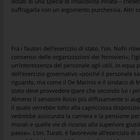
dotati di una specie di infallibilità innata – cr
suffragarla con un argomento purchessia. Altri s
Fra i fautori dell’esercizio di stato, l’on. Nofri r
consenso delle organizzazioni dei ferrovieri»; l’ig
un’interessenza del personale agli utili, in equa
dell’esercizio governativo «poiché il personale sa
riguardo, ma come il De Marinis e il sindaco di Mi
stato deve provvedere (pare che secondo lui i pri
Almeno il senatore Rossi più diffusamente si augu
il quale verrebbe tolto alla capricciosa disposiz
vedrebbe assicurata la carriera e la pensione per
morali e quelle vie di ricorso alla superiore gius
paese». L’on. Turati, è favorevole all’esercizio d