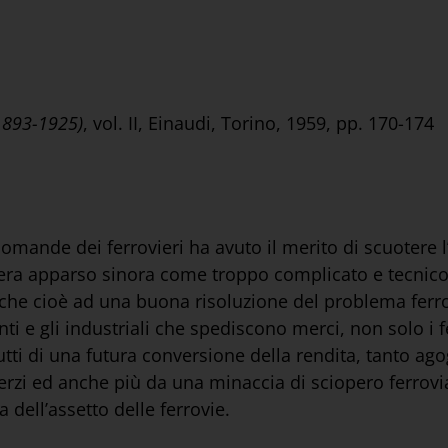
(1893-1925)
, vol. II, Einaudi, Torino, 1959, pp. 170-174
domande dei ferrovieri ha avuto il merito di scuotere 
 era apparso sinora come troppo complicato e tecnico 
he cioè ad una buona risoluzione del problema ferro
i e gli industriali che spediscono merci, non solo i f
tti di una futura conversione della rendita, tanto agog
erzi ed anche più da una minaccia di sciopero ferrovi
dell’assetto delle ferrovie.