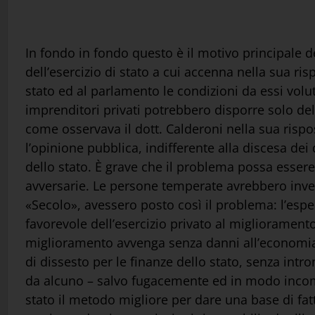
In fondo in fondo questo è il motivo principale 
dell’esercizio di stato a cui accenna nella sua ris
stato ed al parlamento le condizioni da essi volu
imprenditori privati potrebbero disporre solo dell
come osservava il dott. Calderoni nella sua rispos
l’opinione pubblica, indifferente alla discesa dei
dello stato. È grave che il problema possa essere 
avversarie. Le persone temperate avrebbero inve
«Secolo», avessero posto così il problema: l’esper
favorevole dell’esercizio privato al miglioramento 
miglioramento avvenga senza danni all’economia n
di dissesto per le finanze dello stato, senza intr
da alcuno – salvo fugacemente ed in modo incompl
stato il metodo migliore per dare una base di fa