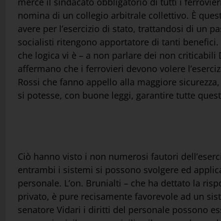
mercé il sindacato obbligatorio di tutti i ferrovieri,
nomina di un collegio arbitrale collettivo. È ques
avere per l’esercizio di stato, trattandosi di un p
socialisti ritengono apportatore di tanti benefici. 
che logica vi è – a non parlare dei non criticabili 
affermano che i ferrovieri devono volere l’eserciz
Rossi che fanno appello alla maggiore sicurezza, 
si potesse, con buone leggi, garantire tutte quest
Ciò hanno visto i non numerosi fautori dell’eserciz
entrambi i sistemi si possono svolgere ed applic
personale. L’on. Brunialti – che ha dettato la risp
privato, è pure recisamente favorevole ad un siste
senatore Vidari i diritti del personale possono es