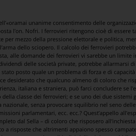
dell’«oramai unanime consentimento delle organizzazion
posta l’on. Nofri. I ferrovieri ritengono cioè di essere 
te per mezzo della pressione elettorale e politica, me
’arma dello sciopero. Il calcolo dei ferrovieri potreb
ta, alle domande dei ferrovieri vi sarebbe un limite in
 dividendi delle società private, potrebbe allarmarsi di
stato posto quale un problema di forza e di capacità d
ce desiderato che qualcuno almeno di coloro che risp
ienza, italiana e straniera, può farci concludere se l’
della classe dei ferrovieri; e se uno dei due sistemi gi
azionale, senza provocare squilibrio nel seno delle 
omissioni parlamentari, ecc. ecc.? Quest’appello all’es
eto dal Sella – di coloro che risposero all’inchiest
tto a risposte che altrimenti appaiono spesso campate