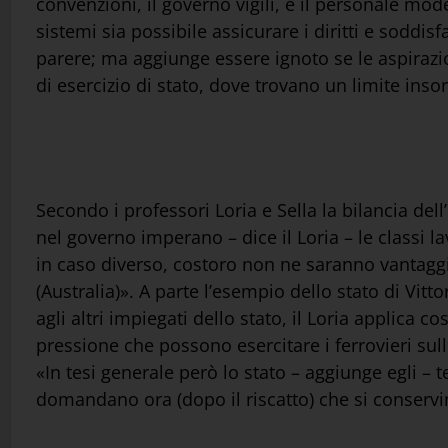
convenzioni, il governo vigili, e il personale mo
sistemi sia possibile assicurare i diritti e soddisf
parere; ma aggiunge essere ignoto se le aspirazi
di esercizio di stato, dove trovano un limite inso
Secondo i professori Loria e Sella la bilancia dell
nel governo imperano – dice il Loria – le classi lav
in caso diverso, costoro non ne saranno vantaggi
(Australia)». A parte l’esempio dello stato di Vitto
agli altri impiegati dello stato, il Loria applica 
pressione che possono esercitare i ferrovieri sulle 
«In tesi generale però lo stato – aggiunge egli – 
domandano ora (dopo il riscatto) che si conservin