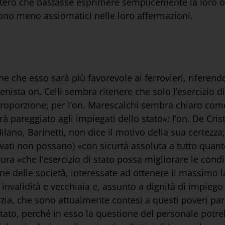
edettero che bastasse esprimere semplicemente la loro o
ono meno assiomatici nelle loro affermazioni.
itiene che esso sarà più favorevole ai ferrovieri, rifere
ienista on. Celli sembra ritenere che solo l’esercizio 
 proporzione; per l’on. Marescalchi sembra chiaro come 
rà pareggiato agli impiegati dello stato»; l’on. De Cri
lano, Barinetti, non dice il motivo della sua certezza
vati non possano) «con sicurtà assoluta a tutto quant
ra «che l’esercizio di stato possa migliorare le condi
ione delle società, interessate ad ottenere il massimo 
 invalidità e vecchiaia e, assunto a dignità di impieg
tizia, che sono attualmente contesi a questi poveri par
i stato, perché in esso la questione del personale potr