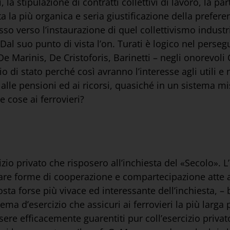
 la stipulazione di contratti collettivi di lavoro, la part
ta la più organica e seria giustificazione della prefere
asso verso l’instaurazione di quel collettivismo industr
Dal suo punto di vista l’on. Turati è logico nel persegu
De Marinis, De Cristoforis, Barinetti – negli onorevoli 
io di stato perché così avranno l’interesse agli utili e
alle pensioni ed ai ricorsi, quasiché in un sistema m
e cose ai ferrovieri?
io privato che risposero all’inchiesta del «Secolo». L’
are forme di cooperazione e compartecipazione atte a s
osta forse più vivace ed interessante dell’inchiesta, –
ma d’esercizio che assicuri ai ferrovieri la più larga
sere efficacemente guarentiti pur coll’esercizio priva