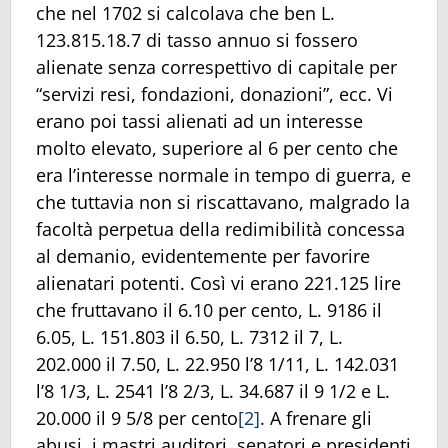
che nel 1702 si calcolava che ben L.
123.815.18.7 di tasso annuo si fossero
alienate senza correspettivo di capitale per
“servizi resi, fondazioni, donazioni”, ecc. Vi
erano poi tassi alienati ad un interesse
molto elevato, superiore al 6 per cento che
era l’interesse normale in tempo di guerra, e
che tuttavia non si riscattavano, malgrado la
facoltà perpetua della redimibilità concessa
al demanio, evidentemente per favorire
alienatari potenti. Così vi erano 221.125 lire
che fruttavano il 6.10 per cento, L. 9186 il
6.05, L. 151.803 il 6.50, L. 7312 il 7, L.
202.000 il 7.50, L. 22.950 l’8 1/11, L. 142.031
l’8 1/3, L. 2541 l’8 2/3, L. 34.687 il 9 1/2 e L.
20.000 il 9 5/8 per cento
[2]
. A frenare gli
abusi, i mastri auditori, senatori e presidenti