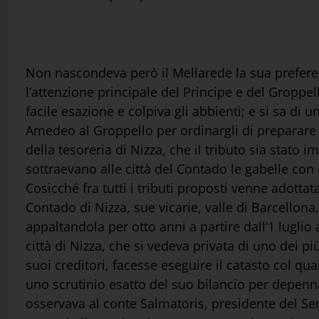
Non nascondeva però il Mellarede la sua preferenza
l’attenzione principale del Principe e del Groppel
facile esazione e colpiva gli abbienti; e si sa di
Amedeo al Groppello per ordinargli di preparare 
della tesoreria di Nizza, che il tributo sia stato
sottraevano alle città del Contado le gabelle con 
Cosicché fra tutti i tributi proposti venne adottat
Contado di Nizza, sue vicarie, valle di Barcellon
appaltandola per otto anni a partire dall’1 luglio 
città di Nizza, che si vedeva privata di uno dei p
suoi creditori, facesse eseguire il catasto col qu
uno scrutinio esatto del suo bilancio per depennar
osservava al conte Salmatoris, presidente del Sena