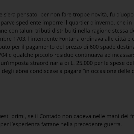
re s’era pensato, per non fare troppe novità, fu d’uop
on parve spediente imporre il quartier d’inverno, che 
nne con taluni tributi distribuiti nella ragione stessa d
mbre 1703, l’intendente Fontana ordinava alle città e
ibuto per il pagamento del prezzo di 600 spade destina
 1704 e qualche piccolo residuo continuava ad incassar
 un’imposta straordinaria di L. 25.000 per le spese deI
tà degli ebrei condiscese a pagare “in occasione delle
uesti primi, se il Contado non cadeva nelle mani dei fr
per l’esperienza fattane nella precedente guerra.