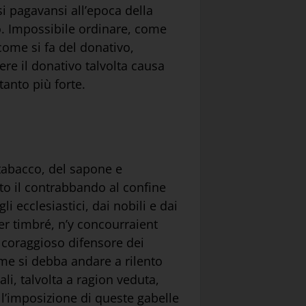
si pagavansi all’epoca della
io. Impossibile ordinare, come
come si fa del donativo,
sere il donativo talvolta causa
tanto più forte.
 tabacco, del sapone e
to il contrabbando al confine
i ecclesiastici, dai nobili e dai
er timbré, n’y concourraient
o coraggioso difensore dei
ome si debba andare a rilento
li, talvolta a ragion veduta,
 l’imposizione di queste gabelle