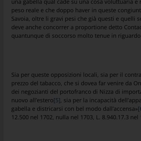
una gabella qual cade su una cosa voluttuaria e n
peso reale e che doppo haver in queste congiuntu
Savoia, oltre li gravi pesi che già questi e quelli 
deve anche concorrer a proportione detto Contad
quantunque di soccorso molto tenue in riguardo a
Sia per queste opposizioni locali, sia per il cont
prezzo del tabacco, che si dovea far venire da On
dei negozianti del portofranco di Nizza di importa
nuovo all’estero
[5]
, sia per la incapacità dell’ap
gabella e districarsi con bel modo dall’accensa»
[
12.500 nel 1702, nulla nel 1703, L. 8.940.17.3 nel