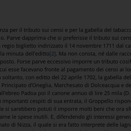
 per il tributo sui censi e per la gabella del tabacco; 
lo. Parve dapprima che si preferisse il tributo sui cen
 un regio biglietto indirizzato il 14 novembre 1711 da
la minuta dell’editto
[2]
. Ma non consta, né dalle raccol
 imposto. Forse parve eccessivo imporre un tributo cos
cui esse facevano fronte al pagamento dei censi ai loro
a soltanto, con editto del 22 aprile 1702, la gabella de
a, Principato d’Oneglia, Marchesato di Dolceacqua e d
all’ebreo Padoa poi il canone annuo di lire 25 mila (D.
iù importanti cespiti di sua entrata, il Groppello rispo
ale si sarebbero potuti il imporre molti beni che ora s
ne le spese inutili. E, difendendo gli interessi gener
to di Nizza, il quale si era fatto interprete delle lag