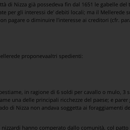
ittà di Nizza già possedeva fin dal 1651 le gabelle del 
te per gli interessi de’ debiti locali; ma il Mellerede 
n pagare o diminuire l’interesse ai creditori (cfr. para
Mellerede proponevaaltri spedienti:
 bestiame, in ragione di 6 soldi per cavallo o mulo, 3 
me una delle principali ricchezze del paese; e parer g
ado di Nizza non andava soggetta ai foraggiamenti del
 i nizzardi hanno comperato dallo comunità, col patto