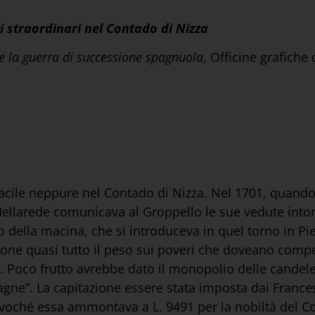
uti straordinari nel Contado di Nizza
nte la guerra di successione spagnuola
, Officine grafiche 
 facile neppure nel Contado di Nizza. Nel 1701, quando
e Mellarede comunicava al Groppello le sue vedute into
to della macina, che si introduceva in quel torno in Pi
ne quasi tutto il peso sui poveri che doveano comper
i. Poco frutto avrebbe dato il monopolio delle candele
agne”. La capitazione essere stata imposta dai Frances
voché essa ammontava a L. 9491 per la nobiltà del Con