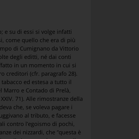
e su di essi si volge infatti
si, come quello che era di più
l campo di Cumignano da Vittorio
te degli editti, né dai conti
iffatto in un momento in cui si
 creditori (cfr. paragrafo 28).
l tabacco ed estesa a tutto il
el Marro e Contado di Prelà,
 XXIV. 71). Alle rimostranze della
ndeva che, se voleva pagare i
fuggivano al tributo, e facesse
ali contro l’egoismo di pochi,
nanze dei nizzardi, che “questa è