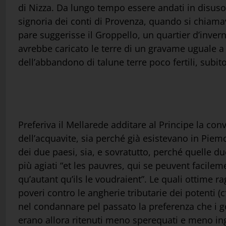
di Nizza. Da lungo tempo essere andati in disuso 
signoria dei conti di Provenza, quando si chia
pare suggerisse il Groppello, un quartier d’invern
avrebbe caricato le terre di un gravame uguale a 2 
dell’abbandono di talune terre poco fertili, subito
Preferiva il Mellarede additare al Principe la con
dell’acquavite, sia perché già esistevano in Pie
dei due paesi, sia, e sovratutto, perché quelle du
più agiati “et les pauvres, qui se peuvent facile
qu’autant qu’ils le voudraient”. Le quali ottime r
poveri contro le angherie tributarie dei potenti 
nel condannare pel passato la preferenza che i go
erano allora ritenuti meno sperequati e meno ingi