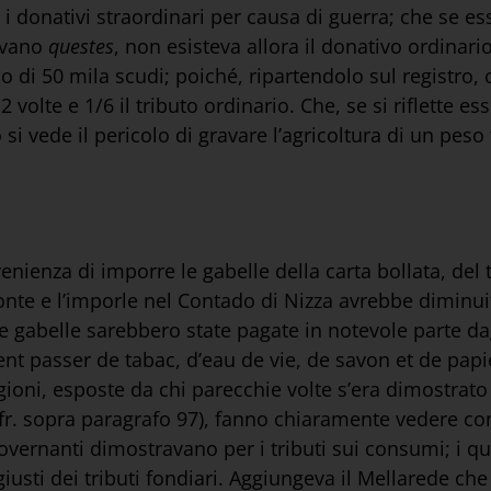
i donativi straordinari per causa di guerra; che se es
mavano
questes
, non esisteva allora il donativo ordinar
o di 50 mila scudi; poiché, ripartendolo sul registro, 
volte e 1/6 il tributo ordinario. Che, se si riflette es
 si vede il pericolo di gravare l’agricoltura di un peso 
venienza di imporre le gabelle della carta bollata, del
monte e l’imporle nel Contado di Nizza avrebbe diminui
e gabelle sarebbero state pagate in notevole parte dagl
ment passer de tabac, d’eau de vie, de savon et de papi
agioni, esposte da chi parecchie volte s’era dimostrat
(cfr. sopra paragrafo 97), fanno chiaramente vedere c
vernanti dimostravano per i tributi sui consumi; i qua
usti dei tributi fondiari. Aggiungeva il Mellarede che