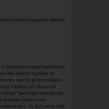
della Società tipografico editrice
 si fucinavano nuovi balzelli per
rno alle diverse maniere di
emonte, perché gli ecclesiastici
are il grano per cibarsi ed
 bollate “parce que tres peu de
i durante l’ultima loro
tado e da L. 12.422 per la città