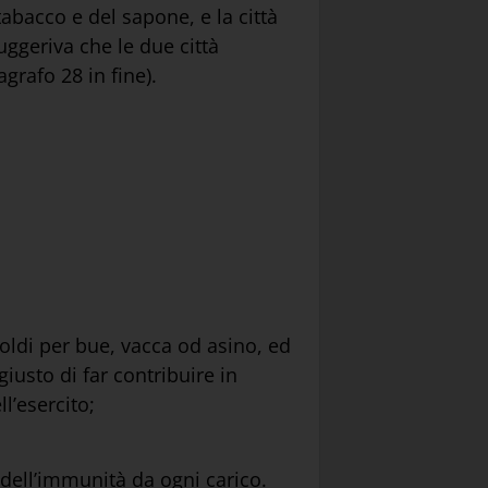
tabacco e del sapone, e la città
suggeriva che le due città
grafo 28 in fine).
soldi per bue, vacca od asino, ed
iusto di far contribuire in
l’esercito;
 dell’immunità da ogni carico.