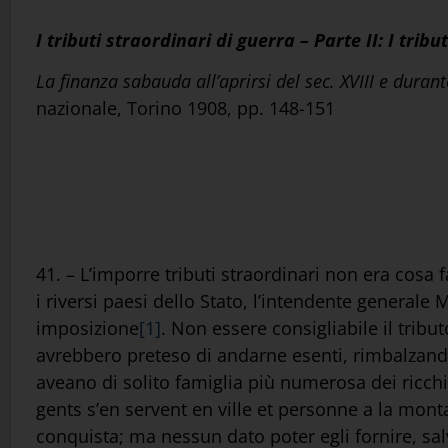
I tributi straordinari di guerra – Parte II: I trib
La finanza sabauda all’aprirsi del sec. XVIII e dura
nazionale, Torino 1908, pp. 148-151
41. – L’imporre tributi straordinari non era cosa
i riversi paesi dello Stato, l’intendente general
imposizione
[1]
. Non essere consigliabile il tribu
avrebbero preteso di andarne esenti, rimbalzando
aveano di solito famiglia più numerosa dei ricch
gents s’en servent en ville et personne a la mont
conquista; ma nessun dato poter egli fornire, sal