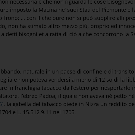
on necessaria e che non riguarda le cose bisognevoli p
re imposto la Macina ne’ suoi Stati del Piemonte e la 
soffrono; … con il che pure non si può supplire alli pre
o, non ha stimato altro mezzo più, proprio ed innoc
 detti bisogni et a ratta di ciò a che concorrono la S
rabbando, naturale in un paese di confine e di transito
eglia e non poteva vendersi a meno di 12 soldi la libb
re in franchigia tabacco dall’estero per riesportarlo i
paltatore, l’ebreo Padoa, il quale non aveva né petto né
6]
, la gabella del tabacco diede in Nizza un reddito be
 1704 e L. 15.512.9.11 nel 1705.