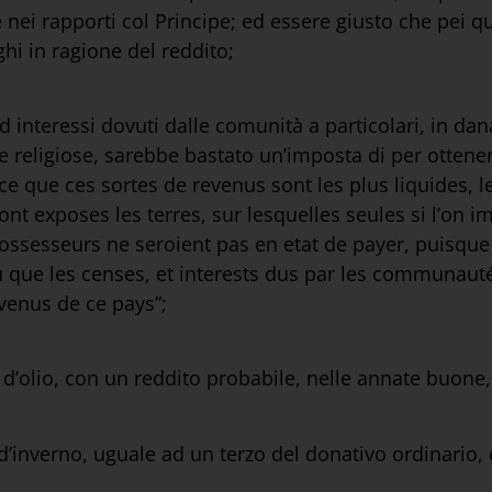
nei rapporti col Principe; ed essere giusto che pei que
ghi in ragione del reddito;
ed interessi dovuti dalle comunità a particolari, in dan
se religiose, sarebbe bastato un’imposta di per otten
rce que ces sortes de revenus sont les plus liquides, l
nt exposes les terres, sur lesquelles seules si l’on i
ossesseurs ne seroient pas en etat de payer, puisque l
eu que les censes, et interests dus par les communaut
evenus de ce pays”;
d’olio, con un reddito probabile, nelle annate buone, 
’inverno, uguale ad un terzo del donativo ordinario, 