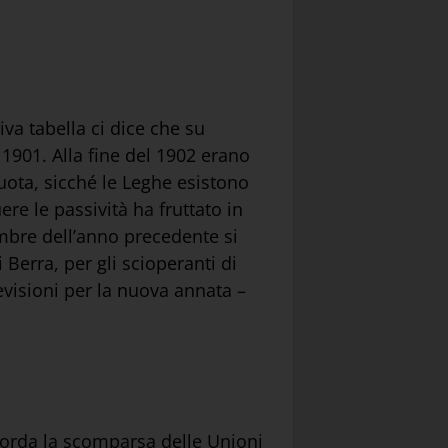
iva tabella ci dice che su
 1901. Alla fine del 1902 erano
uota, sicché le Leghe esistono
re le passività ha fruttato in
embre dell’anno precedente si
i Berra, per gli scioperanti di
evisioni per la nuova annata –
corda la scomparsa delle Unioni