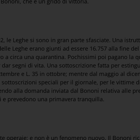
 Bononi, che è un grido di vittoria.
, le Leghe si sono in gran parte sfasciate. Una istrutt
 delle Leghe erano giunti ad essere 16.757 alla fine del
ro a circa una quarantina. Pochissimi poi pagano la q
ar segni di vita. Una sottoscrizione fatta per estingue
 settembre e L. 35 in ottobre; mentre dal maggio al dic
sottoscrizioni speciali per il giornale, per le vittime d
ndendo alla domanda inviata dal Bononi relativa alle pr
i e prevedono una primavera tranquilla.
tte operaie; e non è un fenomeno nuovo. Il Bononi ri