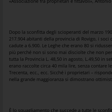
«Associazione fra proprietari e fittavoli», Antonio
Dopo la sconfitta degli scioperanti del marzo 1902
217.904 abitanti della provincia di Rovigo, i soci
cadute a 6.900. Le Leghe che erano 80 si ridusse
più perché non si sono mai disciolte che non per d
tutta la Provincia L. 48,50 in agosto, L.49,50 in
erano raccolte circa 40 mila lire, senza contare le 
Trecenta, ecc., ecc. Sicché i proprietari – rispo
nella grande maggioranza si dimostrano ottimist
È lo squagliamento che succede a tutte le sconfi