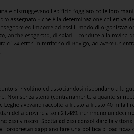
na e distruggevano l’edificio foggiato colle loro ma
 assegnato – che è la determinazione collettiva del
 insegnare ed imporre ad essi il modo di organizzazion
o, anche esagerato, di salari – conduce alla rovina d
di 24 ettari in territorio di Rovigo, ad avere un’entra
.
 punto si rivoltino ed associandosi rispondano alla gu
ne. Non senza stenti (contrariamente a quanto si ripet
le Leghe avevano raccolto a frusto a frusto 40 mila lire
ettari della provincia soli 21.489, nemmeno un decimo
he essi vinsero. Spetta ad essi consolidare la vittoria
e i proprietari sappiano fare una politica di pacifica