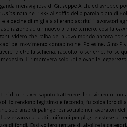
opaganda meravigliosa di Giuseppe Arch; ed avrebbe pot
s Union
nata nel 1833 al soffio della parola alata di 
 a decine di migliaia si erano ascritti i lavoratori a
a aspirazione ad un nuovo ordine terriero, così la
Gran
ettanti videro che l’alba del nuovo mondo ancora non
e capi del movimento contadino nel Polesine, Gino Piv
 avere, dietro la schiena, raccolto lo scherno. Forse 
 medesimi li rimprovera solo «di giovanile leggerezza
tori di non aver saputo trattenere il movimento conta
oli lo rendono legittimo e fecondo; fu colpa loro di a
ne speranze di palingenesi sociale nei lavoratori della
l’osservanza di patti uniformi per plaghe estese di t
ezza di fondi. Essi vollero tentare di abolire la catego