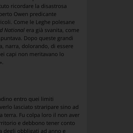
uto ricordare la disastrosa
Roberto Owen predicante
gricoli. Come le Leghe polesane
d National
era già svanita, come
 spuntava. Dopo queste grandi
a, narra, dolorando, di essere
quei capi non meritavano lo
».
dino entro quei limiti
verlo lasciato straripare sino ad
 terra. Fu colpa loro il non aver
erritorio e debbono tener conto
ria degli obbligati ad anno e