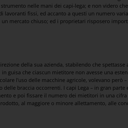
e strumento nelle mani dei capi-lega; e non videro che
i lavoranti fissi, ed accanto a questi un numero variabi
se un mercato chiuso; ed i proprietari risposero impor
a direzione della sua azienda, stabilendo che spettasse
tori, in guisa che ciascun mietitore non avesse una est
acolare l’uso delle macchine agricole, volevano però 
delle braccia occorrenti. I capi Lega – in gran parte 
ento e poi fissare il numero dei mietitori in una cifr
 prodotto, al maggiore o minore allettamento, alle cond