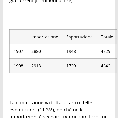
già corretti (in milioni di lire):
Importazione
Esportazione
Totale
1907
2880
1948
4829
1908
2913
1729
4642
La diminuzione va tutta a carico delle
esportazioni (11.3%), poiché nelle
importazioni è segnato, per quanto lieve, un