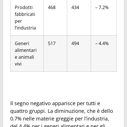
Prodotti
468
434
– 7.2%
fabbricati
per
l’industria
Generi
517
494
– 4.4%
alimentari
e animali
vivi
Il segno negativo apparisce per tutti e
quattro gruppi. La diminuzione, che è dello
0.7% nelle materie greggie per l’industria,
del 4.4% per i generi alimentari e per gli