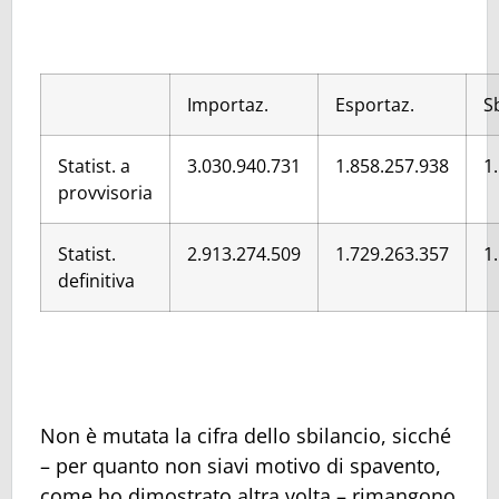
Importaz.
Esportaz.
S
Statist. a
3.030.940.731
1.858.257.938
1
provvisoria
Statist.
2.913.274.509
1.729.263.357
1
definitiva
Non è mutata la cifra dello sbilancio, sicché
– per quanto non siavi motivo di spavento,
come ho dimostrato altra volta – rimangono