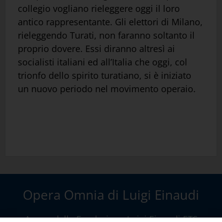
collegio vogliano rieleggere oggi il loro
antico rappresentante. Gli elettori di Milano,
rieleggendo Turati, non faranno soltanto il
proprio dovere. Essi diranno altresì ai
socialisti italiani ed all’Italia che oggi, col
trionfo dello spirito turatiano, si è iniziato
un nuovo periodo nel movimento operaio.
Opera Omnia di Luigi Einaudi
A cura della
Fondazione Luigi Einaudi ETS