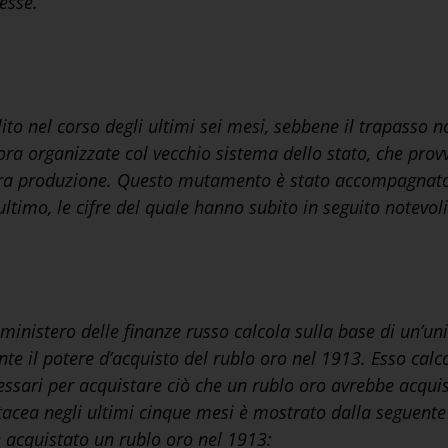
esse.
to nel corso degli ultimi sei mesi, sebbene il trapasso 
ra organizzate col vecchio sistema dello stato, che provv
ntera produzione. Questo mutamento è stato accompagnato 
ultimo, le cifre del quale hanno subito in seguito notevol
il ministero delle finanze russo calcola sulla base di un’u
te il potere d’acquisto del rublo oro nel 1913. Esso cal
essari per acquistare ciò che un rublo oro avrebbe acquis
tacea negli ultimi cinque mesi è mostrato dalla seguente 
 acquistato un rublo oro nel 1913: