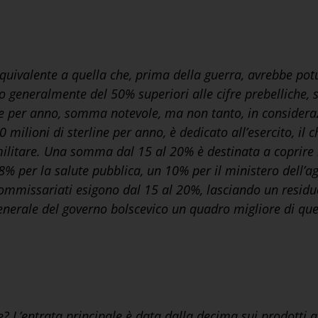
quivalente a quella che, prima della guerra, avrebbe pot
ono generalmente del 50% superiori alle cifre prebelliche
ine per anno, somma notevole, ma non tanto, in consideraz
ilioni di sterline per anno, è dedicato all’esercito, il c
ilitare. Una somma dal 15 al 20% è destinata a coprire i
n 8% per la salute pubblica, un 10% per il ministero dell’
 commissariati esigono dal 15 al 20%, lasciando un resid
nerale del governo bolscevico un quadro migliore di quel
? L’entrata principale è data dalla decima sui prodotti a