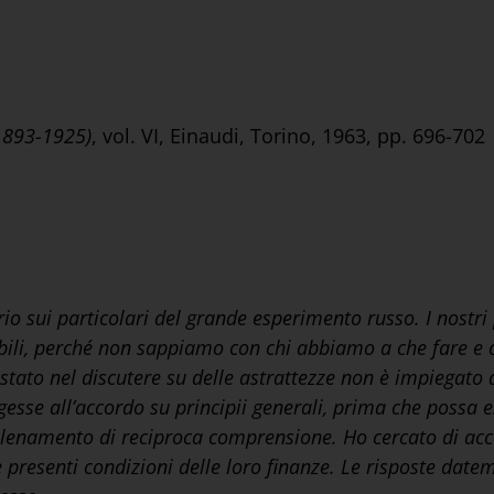
(1893-1925)
, vol. VI, Einaudi, Torino, 1963, pp. 696-702
o sui particolari del grande esperimento russo. I nostri p
bili, perché non sappiamo con chi abbiamo a che fare e 
ato nel discutere su delle astrattezze non è impiegato dai
ungesse all’accordo su principii generali, prima che possa
allenamento di reciproca comprensione. Ho cercato di ac
lle presenti condizioni delle loro finanze. Le risposte dat