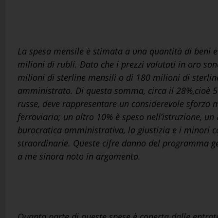
La spesa mensile è stimata a una quantità di beni e
milioni di rubli. Dato che i prezzi valutati in oro s
milioni di sterline mensili o di 180 milioni di sterl
amministrato. Di questa somma, circa il 28%,cioè 50 m
russe, deve rappresentare un considerevole sforzo m
ferroviaria; un altro 10% è speso nell’istruzione, u
burocratica amministrativa, la giustizia e i minori
straordinarie. Queste cifre danno del programma ge
a me sinora noto in argomento.
Quanta parte di queste spese è coperta dalle entrate