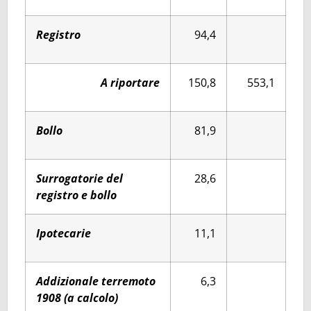
Registro
94,4
A riportare
150,8
553,1
Bollo
81,9
Surrogatorie del
28,6
registro e bollo
Ipotecarie
11,1
Addizionale terremoto
6,3
1908 (a calcolo)