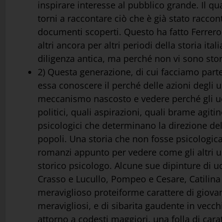
inspirare interesse al pubblico grande. Il q
torni a raccontare ciò che è già stato racconta
documenti scoperti. Questo ha fatto Ferrero
altri ancora per altri periodi della storia i
diligenza antica, ma perché non vi sono stor
2) Questa generazione, di cui facciamo parte, 
essa conoscere il perché delle azioni degli
meccanismo nascosto e vedere perché gli uo
politici, quali aspirazioni, quali brame agiti
psicologici che determinano la direzione de
popoli. Una storia che non fosse psicolog
romanzi appunto per vedere come gli altri u
storico psicologo. Alcune sue dipinture di uom
Crasso e Lucullo, Pompeo e Cesare, Catilin
meraviglioso proteiforme carattere di giovan
meravigliosi, e di sibarita gaudente in vecch
attorno a codesti maggiori, una folla di carat