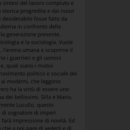
a sintesi del lavoro compiuto e
ca storica progredita e dai nuovi
 desiderabile fosse fatto da
odierna in confronto della
ella generazione presente.
sicologia e la sociologia. Vuole
, l’anima umana e scoprirne il
 i guerrieri e gli uomini
e, quali siano i motivi
movimento politico e sociale dei
 ai moderni, che leggono
ro ha la virtù di essere uno
a dei bellissimi. Silla e Mario,
lmente Lucullo, questo
 di sognatore di imperi
ù farà impressione di novità. Ed
 che a noi pare di vederli e di