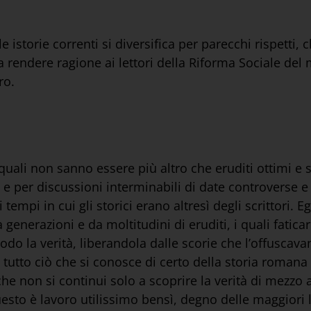
 istorie correnti si diversifica per parecchi rispetti, c
ndere ragione ai lettori della Riforma Sociale del mo
ro.
 quali non sanno essere più altro che eruditi ottimi e sc
le e per discussioni interminabili di date controverse e 
i tempi in cui gli storici erano altresì degli scrittori. 
 generazioni e da moltitudini di eruditi, i quali fatica
do la verità, liberandola dalle scorie che l’offuscava
i tutto ciò che si conosce di certo della storia roman
che non si continui solo a scoprire la verità di mezzo a
esto è lavoro utilissimo bensì, degno delle maggiori 