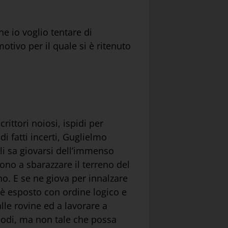
he io voglio tentare di
tivo per il quale si è ritenuto
rittori noiosi, ispidi per
di fatti incerti, Guglielmo
Egli sa giovarsi dell’immenso
rono a sbarazzare il terreno del
no. E se ne giova per innalzare
a è esposto con ordine logico e
lle rovine ed a lavorare a
lodi, ma non tale che possa