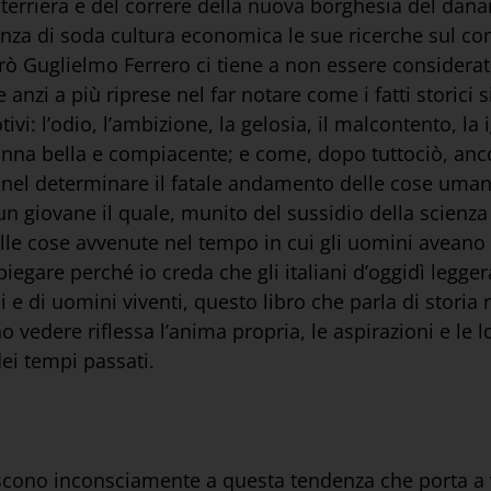
 terriera e del correre della nuova borghesia del danar
anza di soda cultura economica le sue ricerche sul co
rò Guglielmo Ferrero ci tiene a non essere consider
 anzi a più riprese nel far notare come i fatti storici s
vi: l’odio, l’ambizione, la gelosia, il malcontento, la i
donna bella e compiacente; e come, dopo tuttociò, anco
a nel determinare il fatale andamento delle cose uma
 un giovane il quale, munito del sussidio della scien
lle cose avvenute nel tempo in cui gli uomini aveano 
iegare perché io creda che gli italiani d’oggidì legge
i e di uomini viventi, questo libro che parla di storia
no vedere riflessa l’anima propria, le aspirazioni e le 
dei tempi passati.
discono inconsciamente a questa tendenza che porta a 