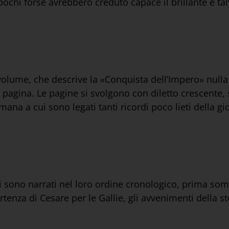
i pochi forse avrebbero creduto capace il brillante e ta
volume, che descrive la «Conquista dell’Impero» nulla 
 pagina. Le pagine si svolgono con diletto crescente, 
omana a cui sono legati tanti ricordi poco lieti della g
 cui sono narrati nel loro ordine cronologico, prima s
rtenza di Cesare per le Gallie, gli avvenimenti della s