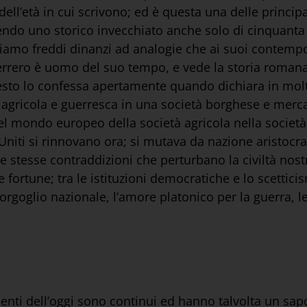
ll’età in cui scrivono; ed è questa una delle principal
endo uno storico invecchiato anche solo di cinquant
maniamo freddi dinanzi ad analogie che ai suoi contemp
rrero è uomo del suo tempo, e vede la storia romana 
 resto lo confessa apertamente quando dichiara in mol
 agricola e guerresca in una società borghese e mercan
 mondo europeo della società agricola nella società in
 Uniti si rinnovano ora; si mutava da nazione aristocra
stesse contraddizioni che perturbano la civiltà nostra
fortune; tra le istituzioni democratiche e lo scetticis
l’orgoglio nazionale, l’amore platonico per la guerra, l
enimenti dell’oggi sono continui ed hanno talvolta un 