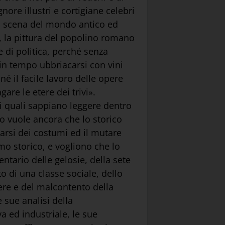
gnore illustri e cortigiane celebri
lla scena del mondo antico ed
, la pittura del popolino romano
e di politica, perché senza
 in tempo ubbriacarsi con vini
é il facile lavoro delle opere
are le etere dei trivi».
 i quali sappiano leggere dentro
so vuole ancora che lo storico
arsi dei costumi ed il mutare
mo storico, e vogliono che lo
tario delle gelosie, della sete
o di una classe sociale, dello
ere e del malcontento della
 sue analisi della
a ed industriale, le sue