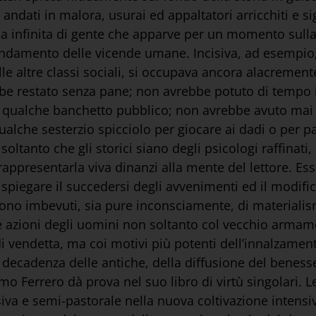
i andati in malora, usurai ed appaltatori arricchiti e si
 folla infinita di gente che apparve per un momento su
andamento delle vicende umane. Incisiva, ad esempio
lle altre classi sociali, si occupava ancora alacrement
arebbe restato senza pane; non avrebbe potuto di tempo
in qualche banchetto pubblico; non avrebbe avuto mai n
alche sesterzio spicciolo per giocare ai dadi o per pag
tanto che gli storici siano degli psicologi raffinati,
rappresentarla viva dinanzi alla mente del lettore. Es
spiegare il succedersi degli avvenimenti ed il modific
sono imbevuti, sia pure inconsciamente, di materialis
 azioni degli uomini non soltanto col vecchio armamen
i vendetta, ma coi motivi più potenti dell’innalzament
 decadenza delle antiche, della diffusione del beness
 Ferrero dà prova nel suo libro di virtù singolari. Le
iva e semi-pastorale nella nuova coltivazione intensiv