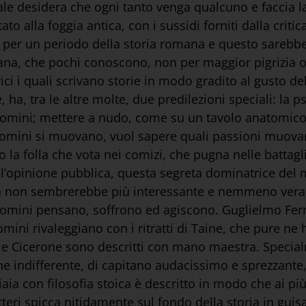
uale desidera che ogni tanto venga qualcuno e faccia l
to alla foggia antica, con i sussidi forniti dalla criti
 per un periodo della storia romana e questo sarebbe
taliana, che pochi conoscono, non per maggior pigrizia 
ici i quali scrivano storie in modo gradito al gusto d
ha, tra le altre molte, due predilezioni speciali: la p
 uomini; mettere a nudo, come su un tavolo anatomico
mini si muovano, vuol sapere quali passioni muovano
no la folla che vota nei comizi, che pugna nelle battagli
ll’opinione pubblica, questa segreta dominatrice del 
ica non sembrerebbe più interessante e nemmeno vera
omini pensano, soffrono ed agiscono. Guglielmo Ferre
ini rivaleggiano con i ritratti di Taine, che pure ne h
a e Cicerone sono descritti con mano maestra. Specia
e indifferente, di capitano audacissimo e sprezzante,
iaia con filosofia stoica è descritto in modo che ai pi
teri spicca nitidamente sul fondo della storia in guisa