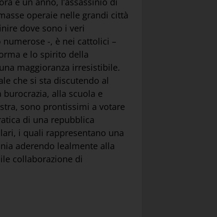
ora è un anno, l’assassinio di
masse operaie nelle grandi città
inire dove sono i veri
numerose -, è nei cattolici –
rma e lo spirito della
 una maggioranza irresistibile.
ale che si sta discutendo al
 burocrazia, alla scuola e
nistra, sono prontissimi a votare
atica di una repubblica
olari, i quali rappresentano una
mania aderendo lealmente alla
le collaborazione di