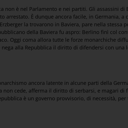
ca non è nel Parlamento e nei partiti. Gli assassini d
tato arrestato. È dunque ancora facile, in Germania, a 
Erzberger la trovarono in Baviera, pare nella stessa pol
blicano della Baviera fu aspro: Berlino finì col conte
o. Oggi coma allora tutte le forze monarchiche diffu
 nega alla Repubblica il diritto di difendersi con una 
onarchismo ancora latente in alcune parti della Germa
a non cede, afferma il diritto di serbarsi, e magari di
ubblica è un governo provvisorio, di necessità, per tr