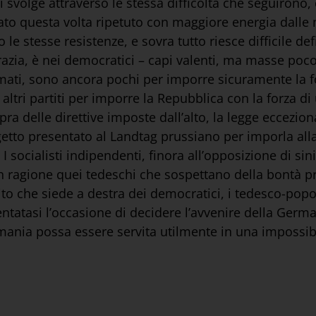
i svolge attraverso le stessa difficoltà che seguirono, 
ato questa volta ripetuto con maggiore energia dalle 
 le stesse resistenze, e sovra tutto riesce difficile def
zia, è nei democratici – capi valenti, ma masse poco 
mati, sono ancora pochi per imporre sicuramente la fo
 altri partiti per imporre la Repubblica con la forza di
a delle direttive imposte dall’alto, la legge eccezion
ogetto presentato al Landtag prussiano per imporla alla
 I socialisti indipendenti, finora all’opposizione di si
n ragione quei tedeschi che sospettano della bontà pr
artito che siede a destra dei democratici, i tedesco-pop
entatasi l’occasione di decidere l’avvenire della Ger
mania possa essere servita utilmente in una impossibi