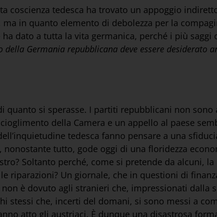
a coscienza tedesca ha trovato un appoggio indiretto 
 ma in quanto elemento di debolezza per la compagin
 ha dato a tutta la vita germanica, perché i più saggi
to della Germania repubblicana deve essere desiderato a
 quanto si sperasse. I partiti repubblicani non sono 
scioglimento della Camera e un appello al paese semb
ell’inquietudine tedesca fanno pensare a una sfiduci
e, nonostante tutto, gode oggi di una floridezza econ
tro? Soltanto perché, come si pretende da alcuni, la 
lle riparazioni? Un giornale, che in questioni di finanz
 non è dovuto agli stranieri che, impressionati dalla s
schi stessi che, incerti del domani, si sono messi a c
hanno atto gli austriaci. È dunque una disastrosa form