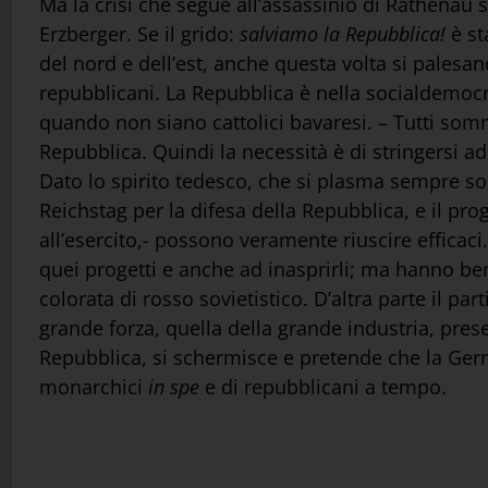
Ma la crisi che segue all’assassinio di Rathenau s
Erzberger. Se il grido:
salviamo la Repubblica!
è st
del nord e dell’est, anche questa volta si palesano
repubblicani. La Repubblica è nella socialdemocra
quando non siano cattolici bavaresi. – Tutti som
Repubblica. Quindi la necessità è di stringersi ad
Dato lo spirito tedesco, che si plasma sempre sopr
Reichstag per la difesa della Repubblica, e il pr
all’esercito,- possono veramente riuscire efficaci.
quei progetti e anche ad inasprirli; ma hanno be
colorata di rosso sovietistico. D’altra parte il p
grande forza, quella della grande industria, pres
Repubblica, si schermisce e pretende che la Ger
monarchici
in spe
e di repubblicani a tempo.