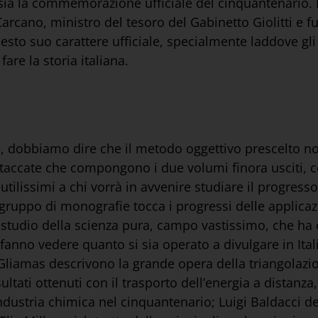
i sia la commemorazione ufficiale del cinquantenario.
Carcano, ministro del tesoro del Gabinetto Giolitti e
uesto suo carattere ufficiale, specialmente laddove gli
are la storia italiana.
, dobbiamo dire che il metodo oggettivo prescelto no
staccate che compongono i due volumi finora usciti, 
utilissimi a chi vorrà in avvenire studiare il progresso 
gruppo di monografie tocca i progressi delle applicazi
 studio della scienza pura, campo vastissimo, che ha c
 fanno vedere quanto si sia operato a divulgare in Ital
 Gliamas descrivono la grande opera della triangolazio
tati ottenuti con il trasporto dell’energia a distanza, 
ustria chimica nel cinquantenario; Luigi Baldacci desc