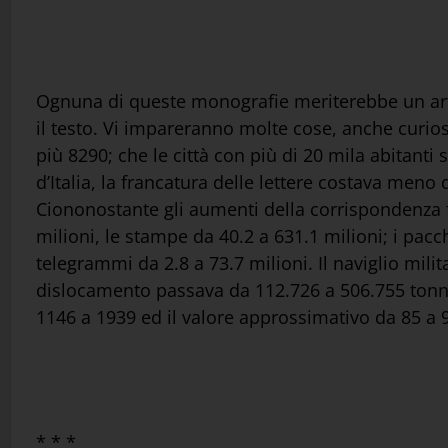
Ognuna di queste monografie meriterebbe un arti
il testo. Vi impareranno molte cose, anche curio
più 8290; che le città con più di 20 mila abitanti
d’Italia, la francatura delle lettere costava men
Ciononostante gli aumenti della corrispondenza f
milioni, le stampe da 40.2 a 631.1 milioni; i pacchi
telegrammi da 2.8 a 73.7 milioni. Il naviglio milit
dislocamento passava da 112.726 a 506.755 tonn.;
1146 a 1939 ed il valore approssimativo da 85 a 9
* * *