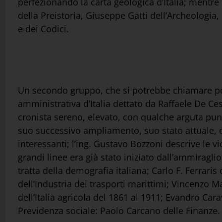
perfezionando la carta geologica d’Italia; mentre E
della Preistoria, Giuseppe Gatti dell’Archeologia
e dei Codici.
Un secondo gruppo, che si potrebbe chiamare pol
amministrativa d’Italia dettato da Raffaele De Ces
cronista sereno, elevato, con qualche arguta punta
suo successivo ampliamento, suo stato attuale, 
interessanti; l’ing. Gustavo Bozzoni descrive le v
grandi linee era già stato iniziato dall’ammiragl
tratta della demografia italiana; Carlo F. Ferrari
dell’Industria dei trasporti marittimi; Vincenzo 
dell’Italia agricola del 1861 al 1911; Evandro Car
Previdenza sociale: Paolo Carcano delle Finanze.