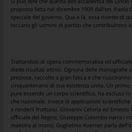
Si può dire che questa dell’accademia dei Lince
proposta fatta nel dicembre 1909 dall’on. Paolo 
speciale del governo. Qua e là, essa risente di q
toccano gli uomini di partito che contribuirono a f
Trattandosi di opera commemorativa ed ufficiale
diede risultati ottimi. Ognuna delle monografie 
preziose, raccolte a gran fatica e che riusciranno 
cinquantenario di sua esistenza unita. Un primo 
pure essendo un corpo scientifico, ha escluso lo
che nazionale. Invece le applicazioni scientifiche
a renderli fruttuosi. Giovanni Celoria ed Ernesto
ufficiale del Regno; Giuseppe Colombo narra i risul
maestra al mono; Guglielmo Koerner parla dell’ind