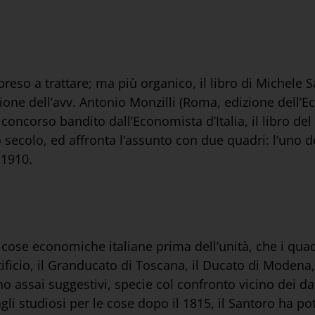
eso a trattare; ma più organico, il libro di Michele Sa
one dell’avv. Antonio Monzilli (Roma, edizione dell’Ec
n concorso bandito dall’Economista d’Italia, il libro de
 secolo, ed affronta l’assunto con due quadri: l’uno de
l 1910.
cose economiche italiane prima dell’unità, che i quadr
tificio, il Granducato di Toscana, il Ducato di Modena
no assai suggestivi, specie col confronto vicino dei d
gli studiosi per le cose dopo il 1815, il Santoro ha pot