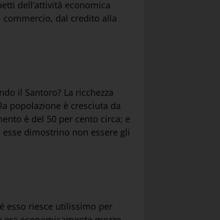
etti dell’attività economica
al commercio, dal credito alla
ndo il Santoro? La ricchezza
 la popolazione è cresciuta da
ento è del 50 per cento circa; e
he esse dimostrino non essere gli
é esso riesce utilissimo per
 che era economicamente mezzo