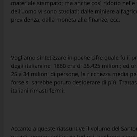
materiale stampato; ma anche così ridotto nelle fo
dell’uomo vi sono studiati: dalle miniere all’agric
previdenza, dalla moneta alle finanze, ecc.
Vogliamo sintetizzare in poche cifre quale fu il 
degli italiani nel 1860 era di 35.425 milioni; ed
25 a 34 milioni di persone, la ricchezza media pe
forse si sarebbe potuto desiderare di più. Tratta
italiani rimasti fermi.
Accanto a queste riassuntive il volume del Santor
quanti, uomini politici e studiosi, vogliono ave