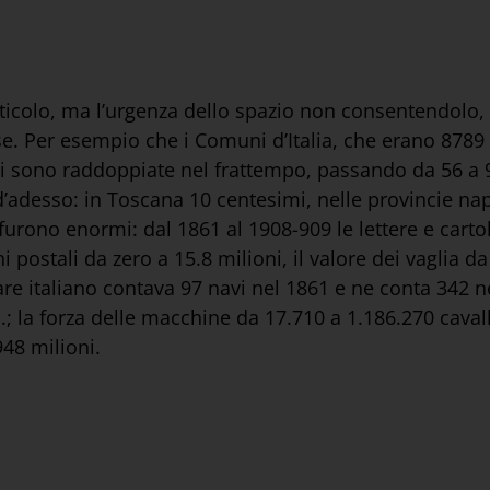
colo, ma l’urgenza dello spazio non consentendolo, i
se. Per esempio che i Comuni d’Italia, che erano 8789
 si sono raddoppiate nel frattempo, passando da 56 a 9
o d’adesso: in Toscana 10 centesimi, nelle provincie na
urono enormi: dal 1861 al 1908-909 le lettere e carto
 postali da zero a 15.8 milioni, il valore dei vaglia da 
are italiano contava 97 navi nel 1861 e ne conta 342 ne
 la forza delle macchine da 17.710 a 1.186.270 cavall
48 milioni.