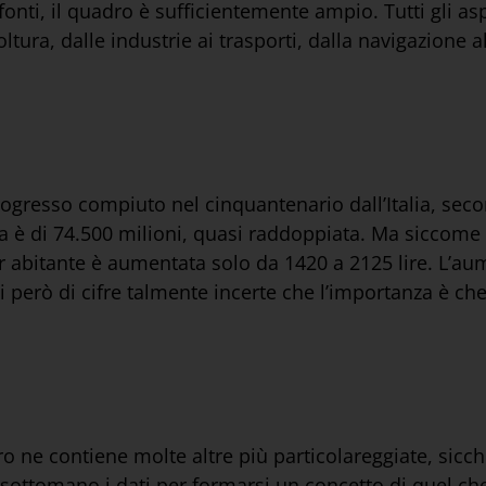
nti, il quadro è sufficientemente ampio. Tutti gli asp
oltura, dalle industrie ai trasporti, dalla navigazione 
progresso compiuto nel cinquantenario dall’Italia, seco
 ora è di 74.500 milioni, quasi raddoppiata. Ma siccome
r abitante è aumentata solo da 1420 a 2125 lire. L’aum
si però di cifre talmente incerte che l’importanza è c
o ne contiene molte altre più particolareggiate, sicch
re sottomano i dati per formarsi un concetto di quel