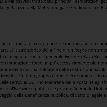
lia Millosevich tratta delle principali esplorazioni geo
, Luigi Palazzo della Meteorologia e Geodinamica e Bi
itico – militare, comprende tre monografie: un somma
are. L’illustre storico della Fine di un Regno non sme
 di elegante ironia. Il generale Fiorenzo Bava Beccari
con intonazione forse un po’ eccessivamente piemonte
icende della marina militare e delle costruzioni navali
io Masdea. L’ultimo gruppo è quello economico – finanz
s delle Ferrovie; Quirino Maiorana della Posta, telegra
Masi dell’Istruzione pubblica e privata; Ademollo Umbe
avaggio della Beneficenza pubblica, di Stato o legale 