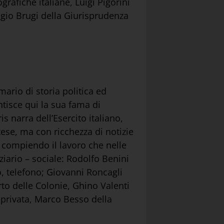
grafiche italiane, Luigi Pigorini
agio Brugi della Giurisprudenza
rio di storia politica ed
ntisce qui la sua fama di
s narra dell’Esercito italiano,
se, ma con ricchezza di notizie
, compiendo il lavoro che nelle
iario – sociale: Rodolfo Benini
fo, telefono; Giovanni Roncagli
rto delle Colonie, Ghino Valenti
e privata, Marco Besso della