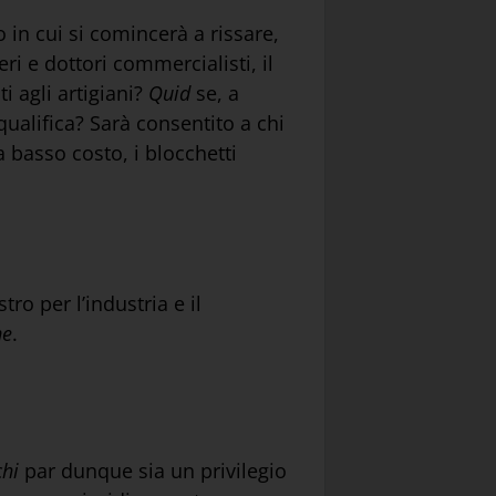
o in cui si comincerà a rissare,
ri e dottori commercialisti, il
i agli artigiani?
Quid
se, a
a qualifica? Sarà consentito a chi
a basso costo, i blocchetti
ro per l’industria e il
ne
.
chi
par dunque sia un privilegio