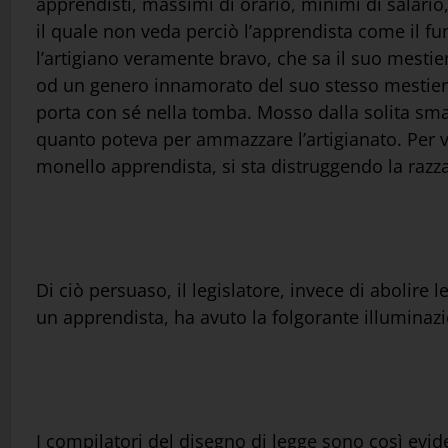
apprendisti, massimi di orario, minimi di salario, 
il quale non veda perciò l’apprendista come il fu
l’artigiano veramente bravo, che sa il suo mestier
od un genero innamorato del suo stesso mestiere,
porta con sé nella tomba. Mosso dalla solita smania 
quanto poteva per ammazzare l’artigianato. Per vi
monello apprendista, si sta distruggendo la razza 
Di ciò persuaso, il legislatore, invece di abolire 
un apprendista, ha avuto la folgorante illuminaz
I compilatori del disegno di legge sono così evi