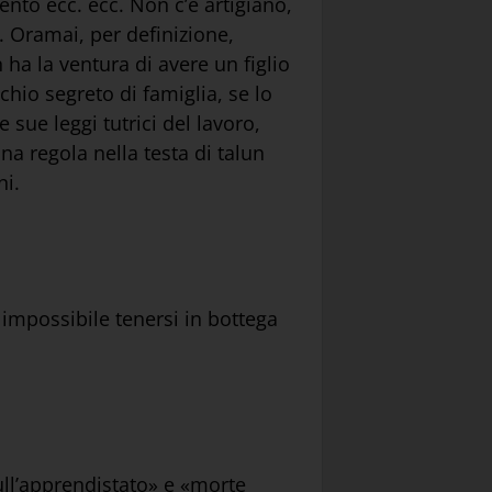
mento ecc. ecc. Non c’è artigiano,
. Oramai, per definizione,
 ha la ventura di avere un figlio
hio segreto di famiglia, se lo
e sue leggi tutrici del lavoro,
a regola nella testa di talun
ni.
, impossibile tenersi in bottega
ull’apprendistato» e «morte