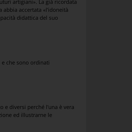
turi artigiani». La già ricordata
abbia accertata «l’idoneità
apacità didattica del suo
i e che sono ordinati
to e diversi perché l’una è vera
ione ed illustrarne le