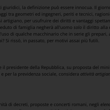
ti giuridici, la definizione può essere innocua. Il giorn
gi tra geometri ed ingegneri, periti e tecnici, ragionie
 artigiano, per usufruire dei diritti e vantaggi spettant
vveduto di famiglia negherà all’uomo
solo
il diritto all
l’uso di qualche macchinario che in serie gli prepari, 
i? Si rissò, in passato, per motivi assai più futili.
 il presidente della Repubblica, su proposta del minist
 e per la previdenza sociale, considera
attività artigia
nità di decreti, proposte e concerti romani, negli
elen