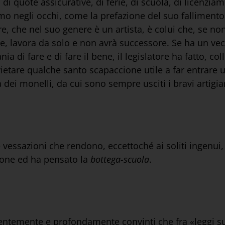
di quote assicurative, di ferie, di scuola, di licenzia
mo negli occhi, come la prefazione del suo fallimento
e, che nel suo genere è un artista, è colui che, se non
 lavora da solo e non avrà successore. Se ha un vecc
di fare e di fare il bene, il legislatore ha fatto, coll
etare qualche santo scapaccione utile a far entrare un
dei monelli, da cui sono sempre usciti i bravi artigia
le vessazioni che rendono, eccettoché ai soliti ingenui
ione ed ha pensato la
bottega-scuola
.
dentemente e profondamente convinti che fra «leggi s