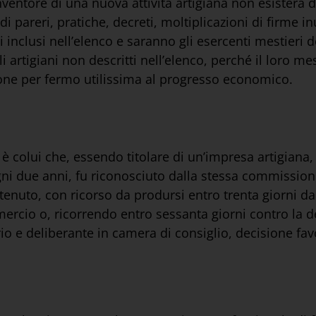
L’inventore di una nuova attività artigiana non esister
 pareri, pratiche, decreti, moltiplicazioni di firme in
i inclusi nell’elenco e saranno gli esercenti mestieri d
li artigiani non descritti nell’elenco, perché il loro m
one per fermo utilissima al progresso economico.
 è colui che, essendo titolare di un’impresa artigiana,
gni due anni, fu riconosciuto dalla stessa commissio
tenuto, con ricorso da prodursi entro trenta giorni da
ercio o, ricorrendo entro sessanta giorni contro la d
rio e deliberante in camera di consiglio, decisione f