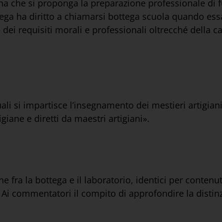
ana che si proponga la preparazione professionale di fu
ga ha diritto a chiamarsi bottega scuola quando essa 
e dei requisiti morali e professionali oltrecché della c
ali si impartisce l’insegnamento dei mestieri artigian
iane e diretti da maestri artigiani».
e fra la bottega e il laboratorio, identici per contenu
. Ai commentatori il compito di approfondire la distinz