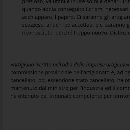
prezioso, valutabile in lire soldi e denari. 
quando abbia conseguito i crismi necessari di
acchiappare il papiro. Ci saranno gli artigian
scozzese, antichi ed accettati, e ci saranno g
riconosciuto, perché troppo nuovo. Distinzi
«
Artigiano iscritto nell’albo delle imprese artigiane
»
commissione provinciale dell’artigianato e, ad o
cancellato, od, essendone stato cancellato, ha ot
mantenuto dal ministro per l’industria ed il comm
ha ottenuto dal tribunale competente per territo