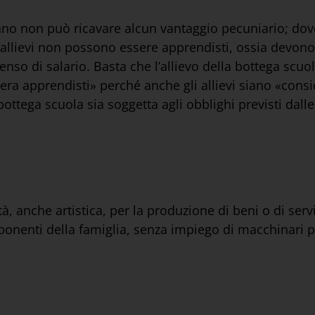
iano non può ricavare alcun vantaggio pecuniario; do
li allievi non possono essere apprendisti, ossia devon
so di salario. Basta che l’allievo della bottega scuo
era apprendisti» perché anche gli allievi siano «consid
ttega scuola sia soggetta agli obblighi previsti dalle l
tà, anche artistica, per la produzione di beni o di serv
ponenti della famiglia, senza impiego di macchinari 