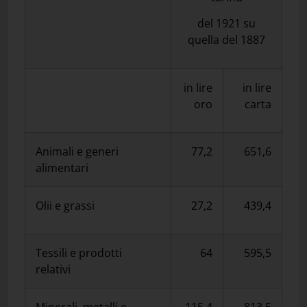
del 1921 su
quella del 1887
in lire
in lire
oro
carta
Animali e generi
77,2
651,6
alimentari
Olii e grassi
27,2
439,4
Tessili e prodotti
64
595,5
relativi
Minerali, metalli e
115,4
813,5