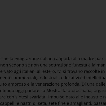
i che la emigrazione italiana apporta alla madre patria
ro, non vedono se non una sottrazione funesta alla ma
ervato agli italiani all’estero. Ivi si trovano raccolte i
enti commerciali, industriali, educativi ed intellettuali
l culto amoroso e la venerazione profonda. Di una del
o intendo oggi parlare: la Mostra italo-brasiliana, orga
con sintesi svariata l’impulso dato alle industrie nel 
, cappelli e nastri di seta, sete fine e smaglianti, pass