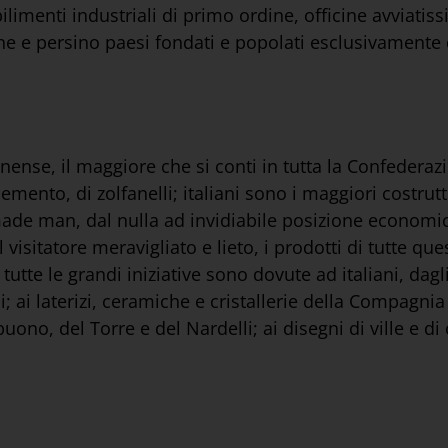
limenti industriali di primo ordine, officine avviatiss
ne e persino paesi fondati e popolati esclusivamente d
inense, il maggiore che si conti in tutta la Confedera
emento, di zolfanelli; italiani sono i maggiori costruttor
ade man, dal nulla ad invidiabile posizione economica
 visitatore meravigliato e lieto, i prodotti di tutte qu
utte le grandi iniziative sono dovute ad italiani, dagli 
 ai laterizi, ceramiche e cristallerie della Compagnia I
uono, del Torre e del Nardelli; ai disegni di ville e di