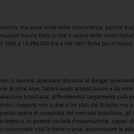
smercio, ma sono vinte nella concorrenza, perché tro
nuzioni hanno fatto si che il valore delle merci italia
el 1896 a 13,494,000 lire e nel 1897 forse più in basso
e, non si devono allarmare dinnanzi al danger alleman
 di oltre Alpe, fabbricando articoli buoni e da mite 
polazione brasiliana, diffondendoli largamente colà pe
ndo i rapporti non a due o tre stati del Brasile, ma a
uesta opera di conquista del mercato brasiliano, gli
tedesca, in potenti società d’esportazione, capaci di 
consorziare così le forze scarse, accomunare le attività