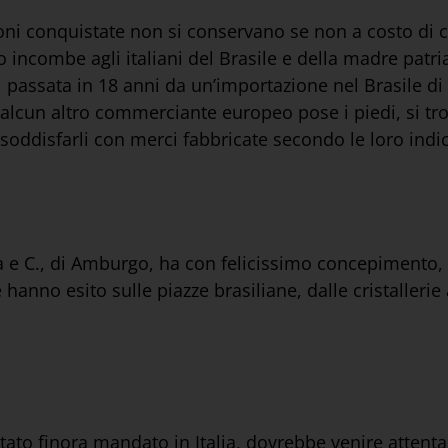
ni conquistate non si conservano se non a costo di con
uo incombe agli italiani del Brasile e della madre patri
, passata in 18 anni da un’importazione nel Brasile di 
alcun altro commerciante europeo pose i piedi, si tr
a soddisfarli con merci fabbricate secondo le loro indi
a e C., di Amburgo, ha con felicissimo concepimento, r
 hanno esito sulle piazze brasiliane, dalle cristallerie
 stato finora mandato in Italia, dovrebbe venire atte