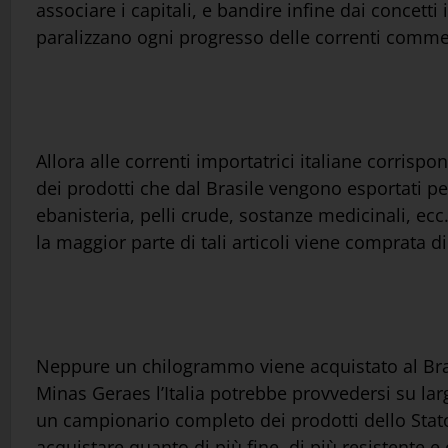
associare i capitali, e bandire infine dai concetti
paralizzano ogni progresso delle correnti commer
Allora alle correnti importatrici italiane corris
dei prodotti che dal Brasile vengono esportati p
ebanisteria, pelli crude, sostanze medicinali, ecc
la maggior parte di tali articoli viene comprata
Neppure un chilogrammo viene acquistato al Brasi
Minas Geraes l’Italia potrebbe provvedersi su larg
un campionario completo dei prodotti dello Stat
acquistare quanto di più fine, di più resistente e