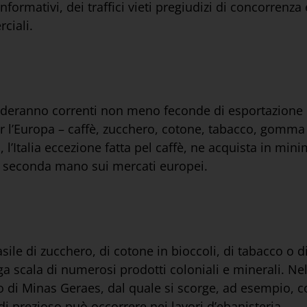
 informativi, dei traffici vieti pregiudizi di concorrenz
ciali.
ponderanno correnti non meno feconde di esportazione da
er l’Europa – caffè, zucchero, cotone, tabacco, gomma
., l’Italia eccezione fatta pel caffè, ne acquista in m
 di seconda mano sui mercati europei.
le di zucchero, di cotone in bioccoli, di tabacco o d
a scala di numerosi prodotti coloniali e minerali. Nel
o di Minas Geraes, dal quale si scorge, ad esempio,
 di prezioso può occorrere nei lavori d’ebanisteria.