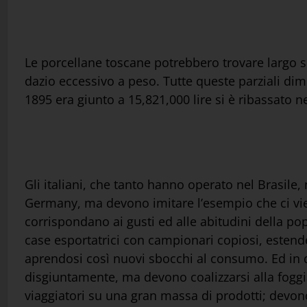
Le porcellane toscane potrebbero trovare largo 
dazio eccessivo a peso. Tutte queste parziali dimi
1895 era giunto a 15,821,000 lire si è ribassato n
Gli italiani, che tanto hanno operato nel Brasil
Germany, ma devono imitare l’esempio che ci viene
corrispondano ai gusti ed alle abitudini della po
case esportatrici con campionari copiosi, estende
aprendosi così nuovi sbocchi al consumo. Ed in q
disgiuntamente, ma devono coalizzarsi alla foggia 
viaggiatori su una gran massa di prodotti; devono 