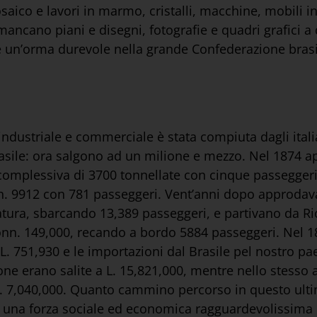
aico e lavori in marmo, cristalli, macchine, mobili in
on mancano piani e disegni, fotografie e quadri grafici 
e un’orma durevole nella grande Confederazione brasi
dustriale e commerciale è stata compiuta dagli itali
 Brasile: ora salgono ad un milione e mezzo. Nel 1874 a
a complessiva di 3700 tonnellate con cinque passeggeri
onn. 9912 con 781 passeggeri. Vent’anni dopo approdava
tura, sbarcando 13,389 passeggeri, e partivano da Rio 
n. 149,000, recando a bordo 5884 passeggeri. Nel 1870
 751,930 e le importazioni dal Brasile pel nostro pae
ione erano salite a L. 15,821,000, mentre nello stesso 
L. 7,040,000. Quanto cammino percorso in questo ultim
ati una forza sociale ed economica ragguardevolissima 