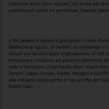
indefessa delle classi operaie, ma anche per stabi
commerciali solide ed accreditate, fazende italia
A Rio Janeiro è italiano il grandioso molino Flum
fabbriche di liquori, di confetti, di mattonelle in c
assurti con tenacia quasi anglosassone, di self m
brasiliana si incalzano ed attirano l’attenzione del
sede a Petropolis, a San Paulo, dove, si può dire, t
Ranzini, Lopes-Chaves, Poletti, Mongini e Schiffini;
alle industrie siderurgiche e meccaniche del Sicib
fratelli Falci.