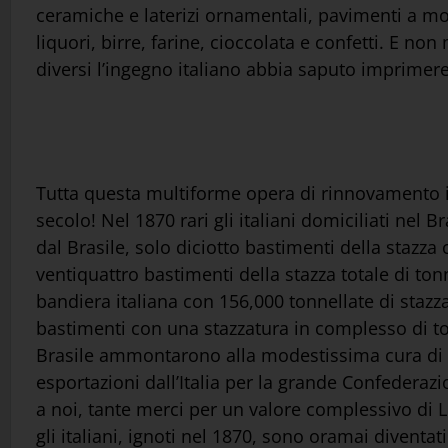
ceramiche e laterizi ornamentali, pavimenti a mos
liquori, birre, farine, cioccolata e confetti. E n
diversi l’ingegno italiano abbia saputo imprimer
Tutta questa multiforme opera di rinnovamento in
secolo! Nel 1870 rari gli italiani domiciliati nel
dal Brasile, solo diciotto bastimenti della stazz
ventiquattro bastimenti della stazza totale di t
bandiera italiana con 156,000 tonnellate di stazza
bastimenti con una stazzatura in complesso di ton
Brasile ammontarono alla modestissima cura di L.
esportazioni dall’Italia per la grande Confederaz
a noi, tante merci per un valore complessivo di 
gli italiani, ignoti nel 1870, sono oramai divent