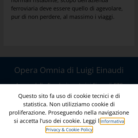
normali ristabilite, scopo dell’azienda
ferroviaria deve essere quello di agevolare,
pur di non perdere, al massimo i viaggi.
Opera Omnia di Luigi Einaudi
A cura della
Fondazione Luigi Einaudi ETS
Via della Conciliazione, 10 – Roma
Questo sito fa uso di cookie tecnici e di
www.fondazioneluigieinaudi.it
statistica. Non utilizziamo cookie di
proliferazione. Proseguendo nella navigazione
Contatti
Crediti
si accetta l’uso dei cookie. Leggi l’
Informativa
Privacy & Cookie Policy
Informativa Privacy & Privacy Policy