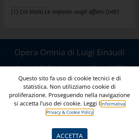
[1]
Col titolo
Le imposte
«
sugli affari
»
[ndr]
Opera Omnia di Luigi Einaudi
A cura della
Fondazione Luigi Einaudi ETS
Via della Conciliazione, 10 – Roma
Questo sito fa uso di cookie tecnici e di
www.fondazioneluigieinaudi.it
statistica. Non utilizziamo cookie di
proliferazione. Proseguendo nella navigazione
Contatti
Crediti
si accetta l’uso dei cookie. Leggi l’
Informativa
Privacy & Cookie Policy
Informativa Privacy & Privacy Policy
ACCETTA