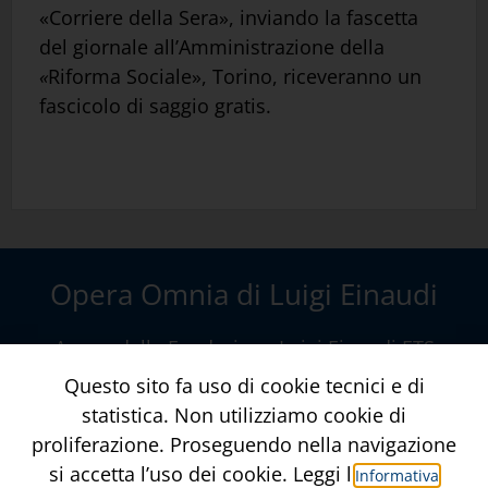
«Corriere della Sera», inviando la fascetta
del giornale all’Amministrazione della
«
Riforma Sociale», Torino, riceveranno un
fascicolo di saggio gratis.
Opera Omnia di Luigi Einaudi
A cura della
Fondazione Luigi Einaudi ETS
Via della Conciliazione, 10 – Roma
Questo sito fa uso di cookie tecnici e di
www.fondazioneluigieinaudi.it
statistica. Non utilizziamo cookie di
proliferazione. Proseguendo nella navigazione
Contatti
Crediti
si accetta l’uso dei cookie. Leggi l’
Informativa