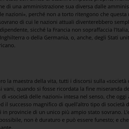
rone di una amministrazione sua diversa dalle amminist
le nazioni», perché non a torto ritengono che questa
rano di cui le nazioni attuali diventerebbero semplici
ndipendente, sicché la Francia non sopraffaccia l’Ita
’Inghilterra o della Germania, o, anche, degli Stati uni
ricano.
 la maestra della vita, tutti i discorsi sulla «società d
i vani, quando si fosse ricordata la fine miseranda de
oli di «società delle nazioni» intesa nel senso, che og
d il successo magnifico di quell’altro tipo di società 
i in provincie di un unico più ampio stato sovrano. L’
possibile, non è duraturo e può essere funesto; e che 
nante.