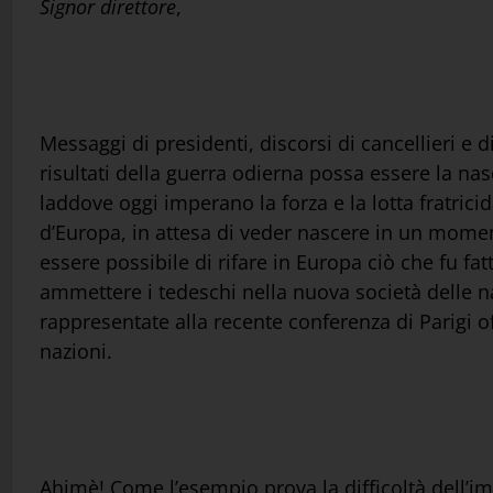
Signor direttore
,
Messaggi di presidenti, discorsi di cancellieri e d
risultati della guerra odierna possa essere la nas
laddove oggi imperano la forza e la lotta fratricid
d’Europa, in attesa di veder nascere in un momen
essere possibile di rifare in Europa ciò che fu fat
ammettere i tedeschi nella nuova società delle na
rappresentate alla recente conferenza di Parigi o
nazioni.
Ahimè! Come l’esempio prova la difficoltà dell’im