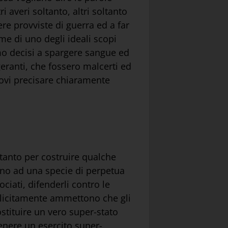
i averi soltanto, altri soltanto
re provviste di guerra ed a far
ome di uno degli ideali scopi
amo decisi a spargere sangue ed
eranti, che fossero malcerti ed
giovi precisare chiaramente
ltanto per costruire qualche
sano ad una specie di perpetua
ciati, difenderli contro le
mplicitamente ammettono che gli
stituire un vero super-stato
ntenere un esercito super-