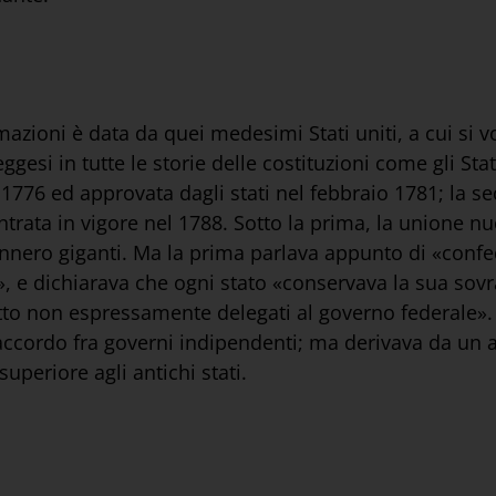
azioni è data da quei medesimi Stati uniti, a cui si v
ggesi in tutte le storie delle costituzioni come gli Stat
 1776 ed approvata dagli stati nel febbraio 1781; la 
trata in vigore nel 1788. Sotto la prima, la unione 
divennero giganti. Ma la prima parlava appunto di «conf
», e dichiarava che ogni stato «conservava la sua sovra
itto non espressamente delegati al governo federale»
accordo fra governi indipendenti; ma derivava da un at
uperiore agli antichi stati.