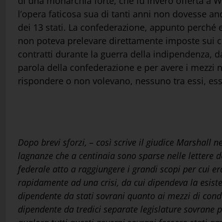
di una monarchia forte, che fu invero offerta a W
l’opera faticosa sua di tanti anni non dovesse a
dei 13 stati. La confederazione, appunto perché 
non poteva prelevare direttamente imposte sui cit
contratti durante la guerra della indipendenza, d
parola della confederazione e per avere i mezzi ne
rispondere o non volevano, nessuno tra essi, ess
Dopo brevi sforzi, – così scrive il giudice Marshall n
lagnanze che a centinaia sono sparse nelle lettere d
federale atto a raggiungere i grandi scopi per cui era
rapidamente ad una crisi, da cui dipendeva la esist
dipendente da stati sovrani quanto ai mezzi di cond
dipendente da tredici separate legislature sovrane p