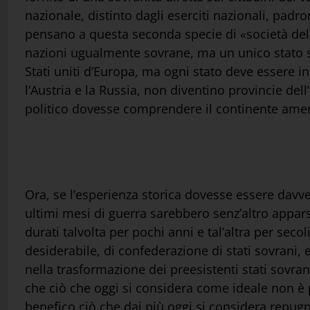
nazionale, distinto dagli eserciti nazionali, pad
pensano a questa seconda specie di «società del
nazioni ugualmente sovrane, ma un unico stato sov
Stati uniti d’Europa, ma ogni stato deve essere i
l’Austria e la Russia, non diventino provincie dell
politico dovesse comprendere il continente ame
Ora, se l’esperienza storica dovesse essere davvero
ultimi mesi di guerra sarebbero senz’altro appars
durati talvolta per pochi anni e tal’altra per sec
desiderabile, di confederazione di stati sovrani, e
nella trasformazione dei preesistenti stati sovran
che ciò che oggi si considera come ideale non è 
benefico ciò che dai più oggi si considera repug