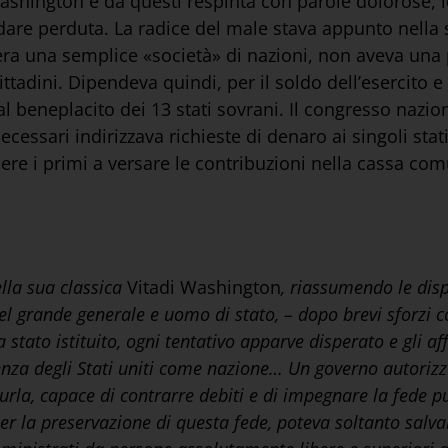
ashington e da questi respinta con parole dolorose, l
ndare perduta. La radice del male stava appunto nella 
era una semplice «società» di nazioni, non aveva una
tadini. Dipendeva quindi, per il soldo dell’esercito e
al beneplacito dei 13 stati sovrani. Il congresso nazi
cessari indirizzava richieste di denaro ai singoli sta
ere i primi a versare le contribuzioni nella cassa co
ella sua classica
Vitadi Washington
, riassumendo le disp
el grande generale e uomo di stato, – dopo brevi sforzi 
 stato istituito, ogni tentativo apparve disperato e gli a
enza degli Stati uniti come nazione… Un governo autoriz
urla, capace di contrarre debiti e di impegnare la fede 
er la preservazione di questa fede, poteva soltanto salva