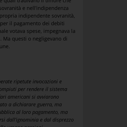
e quali tradivano il timore che
sovranità e nell’indipendenza
 propria indipendente sovranità,
 per il pagamento dei debiti
onale votava spese, impegnava la
ti. Ma questi o negligevano di
mune.
erate ripetute invocazioni e
compiuti per rendere il sistema
ffari americani si avviarono
zato a dichiarare guerra, ma
pubblica al loro pagamento, ma
rsi dall’ignominia e dal disprezzo