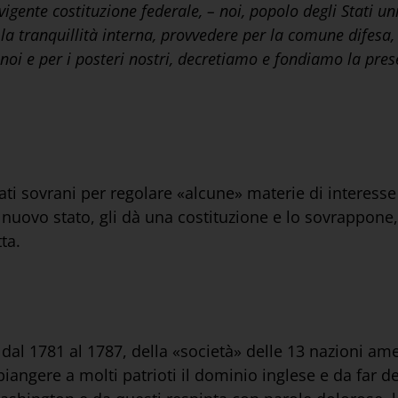
igente costituzione federale, – noi, popolo degli Stati un
re la tranquillità interna, provvedere per la comune difes
noi e per i posteri nostri, decretiamo e fondiamo la prese
stati sovrani per regolare «alcune» materie di interesse
 nuovo stato, gli dà una costituzione e lo sovrappone,
tta.
 dal 1781 al 1787, della «società» delle 13 nazioni am
piangere a molti patrioti il dominio inglese e da far 