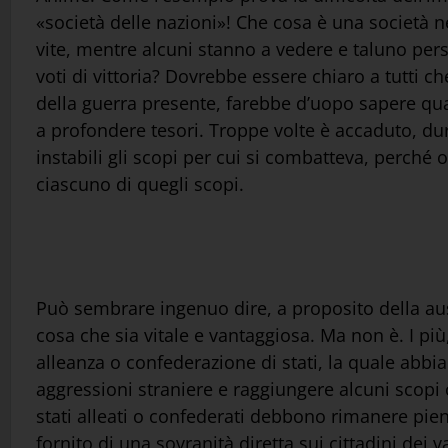
«società delle nazioni»! Che cosa è una società nel
vite, mentre alcuni stanno a vedere e taluno pers
voti di vittoria? Dovrebbe essere chiaro a tutti c
della guerra presente, farebbe d’uopo sapere qua
a profondere tesori. Troppe volte è accaduto, du
instabili gli scopi per cui si combatteva, perché 
ciascuno di quegli scopi.
Può sembrare ingenuo dire, a proposito della ausp
cosa che sia vitale e vantaggiosa. Ma non è. I p
alleanza o confederazione di stati, la quale abbia
aggressioni straniere e raggiungere alcuni scopi
stati alleati o confederati debbono rimanere pie
fornito di una sovranità diretta sui cittadini dei 