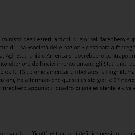
i ministri degli esteri, articoli di giornali farebbero 
cita di una «società delle nazioni» destinata a far regn
a. Agli Stati uniti d’America si dovrebbero contrapporr
to ulteriore dell’incivilimento umano gli Stati unit
to dalle 13 colonie americane ribellatesi all’Inghilterr
zioni, ha affermato che questa esiste già: le 27 nazio
ffrirebbero appunto il quadro di una esistente e viva
presa e la difficoltà estrema di definire persino che c