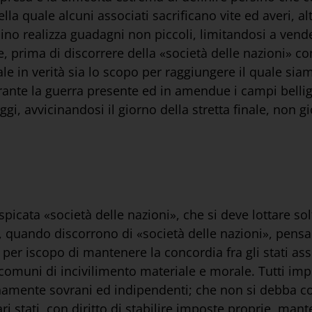
la quale alcuni associati sacrificano vite ed averi, altr
ino realizza guadagni non piccoli, limitandosi a vende
he, prima di discorrere della «società delle nazioni» c
le in verità sia lo scopo per raggiungere il quale si
rante la guerra presente ed in amendue i campi bellig
oggi, avvicinandosi il giorno della stretta finale, non 
icata «società delle nazioni», che si deve lottare so
iù, quando discorrono di «società delle nazioni», pen
 per iscopo di mantenere la concordia fra gli stati asso
 comuni di incivilimento materiale e morale. Tutti i
namente sovrani ed indipendenti; che non si debba co
vari stati, con diritto di stabilire imposte proprie, ma