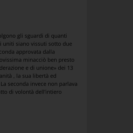
olgono gli sguardi di quanti
i uniti siano vissuti sotto due
seconda approvata dalla
nuovissima minacciò ben presto
ederazione e di unione» dei 13
nità , la sua libertà ed
. La seconda invece non parlava
to di volontà dell’intiero