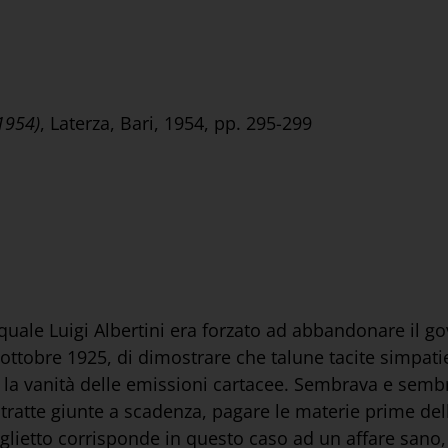
1954)
, Laterza, Bari, 1954, pp. 295-299
le Luigi Albertini era forzato ad abbandonare il gov
ottobre 1925, di dimostrare che talune tacite simpatie 
o la vanità delle emissioni cartacee. Sembrava e sembr
tratte giunte a scadenza, pagare le materie prime dell
 biglietto corrisponde in questo caso ad un affare sano