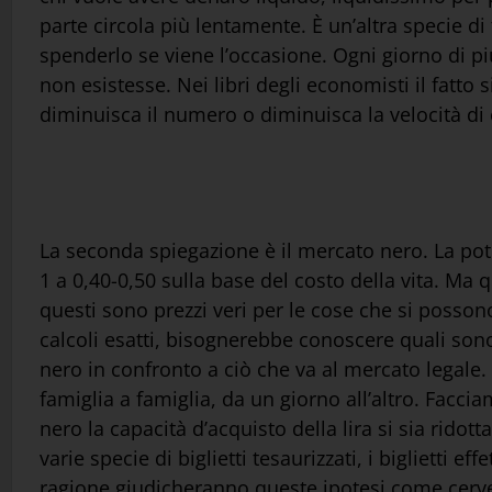
parte circola più lentamente. È un’altra specie di
spenderlo se viene l’occasione. Ogni giorno di più
non esistesse. Nei libri degli economisti il fatto
diminuisca il numero o diminuisca la velocità di c
La seconda spiegazione è il mercato nero. La pot
1 a 0,40-0,50 sulla base del costo della vita. Ma 
questi sono prezzi veri per le cose che si possono
calcoli esatti, bisognerebbe conoscere quali sono
nero in confronto a ciò che va al mercato legale.
famiglia a famiglia, da un giorno all’altro. Facci
nero la capacità d’acquisto della lira si sia ridot
varie specie di biglietti tesaurizzati, i biglietti ef
ragione giudicheranno queste ipotesi come cerve