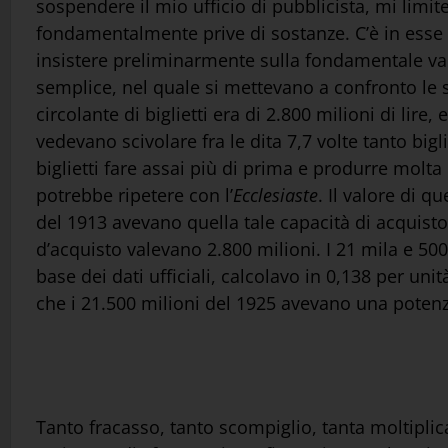
sospendere il mio ufficio di pubblicista, mi limit
fondamentalmente prive di sostanze. C’è in esse
insistere preliminarmente sulla fondamentale vani
semplice, nel quale si mettevano a confronto le 
circolante di biglietti era di 2.800 milioni di lire
vedevano scivolare fra le dita 7,7 volte tanto bigl
biglietti fare assai più di prima e produrre molta
potrebbe ripetere con l’
Ecclesiaste
. Il valore di q
del 1913 avevano quella tale capacità di acquist
d’acquisto valevano 2.800 milioni. I 21 mila e 50
base dei dati ufficiali, calcolavo in 0,138 per un
che i 21.500 milioni del 1925 avevano una potenza
Tanto fracasso, tanto scompiglio, tanta moltiplicazio