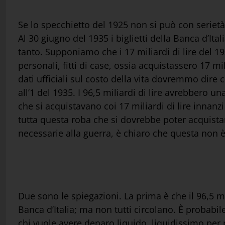
Se lo specchietto del 1925 non si può con serietà
Al 30 giugno del 1935 i biglietti della Banca d’Ita
tanto. Supponiamo che i 17 miliardi di lire del 19
personali, fitti di case, ossia acquistassero 17 m
dati ufficiali sul costo della vita dovremmo dire 
all’1 del 1935. I 96,5 miliardi di lire avrebbero u
che si acquistavano coi 17 miliardi di lire innan
tutta questa roba che si dovrebbe poter acquistar
necessarie alla guerra, è chiaro che questa non è 
Due sono le spiegazioni. La prima è che il 96,5 mil
Banca d’Italia; ma non tutti circolano. È probabi
chi vuole avere denaro liquido, liquidissimo per p