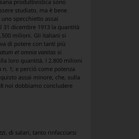
 sana produttivistica sono
essere studiato, ma è bene
o uno specchietto assai
Al 31 dicembre 1913 la quantità
500 milioni. Gli italiani si
eva di potere con tanti più
tatum et omnia vanitas
si
lla loro quantità. I 2.800 milioni
n n. 1; e perciò come potenza
quisto assai minore, che, sulla
0,138 noi dobbiamo concludere
i, di salari, tanto rinfacciarsi