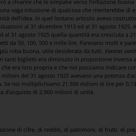
erò a chiarire che le simpatie verso l’inflazione buona
 una vaga intuizione di qualcosa che meriterebbe di 
tà dell’idea. In quel lontano articolo avevo costrutt
situazioni al 31 dicembre 1913 ed al 31 agosto 1925. 
, ed al 31 agosto 1925 quella quantità era cresciuta a 21.
ietti da 50, 100, 500 e mille lire. Parevano molti e par
 più roba buona, utile desiderata da tutti.
Vanitas
vani
uei tanti biglietti era diminuito in proporzione inversa a
o che era loro propria e che noi possiamo indicare co
0 milioni del 31 agosto 1925 avevano una potenza d’ac
ità. Se noi moltiplichiamo 21.500 milioni di lire per 
 d’acquisto di 2.900 milioni di unità.
ne di cifre, di redditi, di patrimoni, di frutti, di prezz