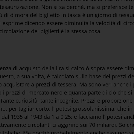
 tesaurizzazione. Non si sa perché, ma si preferisce t
 di dimora del biglietto in tasca è un giorno di tesaur
 si esprime dicendo essere diminuita la velocità di ci
ircolazione dei biglietti è la stessa cosa.
enza di acquisto della lira si calcolò sopra essere di
questo, a sua volta, è calcolato sulla base dei prezzi d
 acquistare a prezzi di tessera. Ma sono veri anche i 
 i prezzi di mercato nero e quanta parte di ciò che si 
 Tante curiosità, tante incognite. Prezzi e proporzion
amo, per tagliar corto, l’ipotesi grossolanissima, che 
ta dal 1935 al 1943 da 1 a 0,25; e facciamo l’ipotesi an
fettivamente circolanti ci aggirino sui 70 miliardi. So che
llotiche. Ma poiché probabilmente anche essi non son