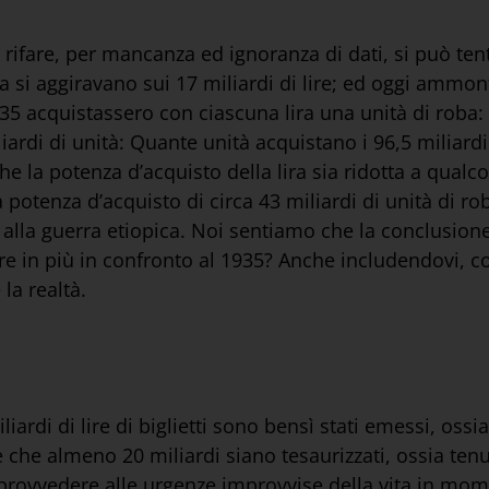
 rifare, per mancanza ed ignoranza di dati, si può tent
lia si aggiravano sui 17 miliardi di lire; ed oggi ammon
35 acquistassero con ciascuna lira una unità di roba: 
iliardi di unità: Quante unità acquistano i 96,5 miliard
che la potenza d’acquisto della lira sia ridotta a qual
na potenza d’acquisto di circa 43 miliardi di unità di ro
zi alla guerra etiopica. Noi sentiamo che la conclusio
e in più in confronto al 1935? Anche includendovi, co
la realtà.
iardi di lire di biglietti sono bensì stati emessi, ossi
le che almeno 20 miliardi siano tesaurizzati, ossia ten
rovvedere alle urgenze improvvise della vita in moment