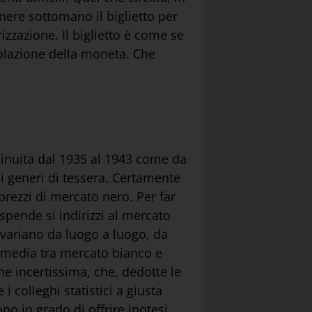
enere sottomano il biglietto per
izzazione. Il biglietto è come se
rcolazione della moneta. Che
minuita dal 1935 al 1943 come da
ei generi di tessera. Certamente
prezzi di mercato nero. Per far
spende si indirizzi al mercato
e variano da luogo a luogo, da
in media tra mercato bianco e
che incertissima, che, dedotte le
 i colleghi statistici a giusta
o in grado di offrire ipotesi