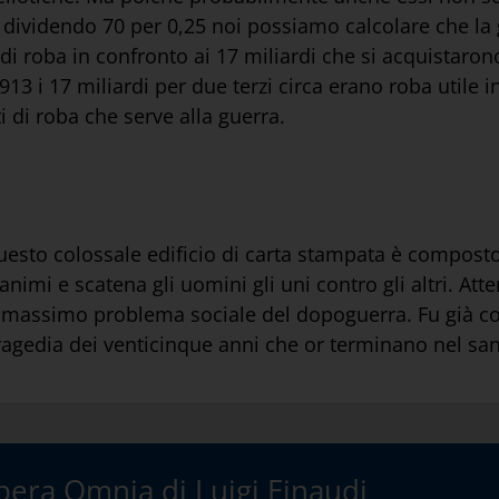
e dividendo 70 per 0,25 noi possiamo calcolare che la 
di roba in confronto ai 17 miliardi che si acquistarono
913 i 17 miliardi per due terzi circa erano roba utile 
 di roba che serve alla guerra.
uesto colossale edificio di carta stampata è composto 
nimi e scatena gli uomini gli uni contro gli altri. At
il massimo problema sociale del dopoguerra. Fu già co
tragedia dei venticinque anni che or terminano nel sa
era Omnia di Luigi Einaudi