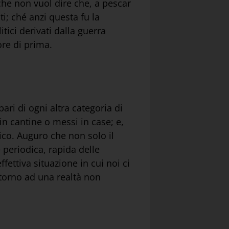
l che non vuol dire che, a pescar
i; ché anzi questa fu la
tici derivati dalla guerra
ore di prima.
ari di ogni altra categoria di
 in cantine o messi in case; e,
lico. Auguro che non solo il
e periodica, rapida delle
ffettiva situazione in cui noi ci
ntorno ad una realtà non