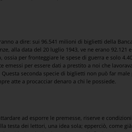
nno a dire: sui 96.541 milioni di biglietti della Banca 
nze, alla data del 20 luglio 1943, ve ne erano 92.121 
o, ossia per fronteggiare le spese di guerra e solo 4.
nte emessi per essere dati a prestito a noi che lavo
. Questa seconda specie di biglietti non può far male
empre atte a procacciar denaro a chi le possiede.
 attardare ad esporre le premesse, riserve e condizioni
a testa dei lettori, una idea sola; epperciò, come già d