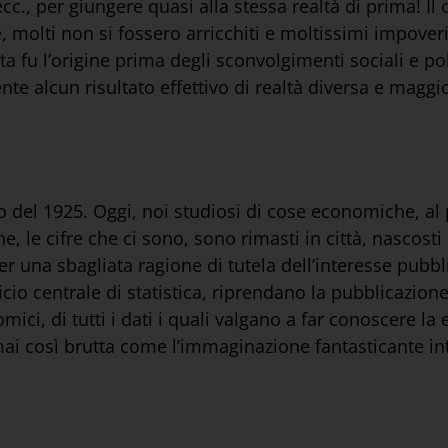
 ecc., per giungere quasi alla stessa realtà di prima! I
 molti non si fossero arricchiti e moltissimi impoverit
a fu l’origine prima degli sconvolgimenti sociali e poli
e alcun risultato effettivo di realtà diversa e maggi
 del 1925. Oggi, noi studiosi di cose economiche, al p
he, le cifre che ci sono, sono rimasti in città, nascosti
er una sbagliata ragione di tutela dell’interesse pubb
fficio centrale di statistica, riprendano la pubblicazion
ici, di tutti i dati i quali valgano a far conoscere la e
mai così brutta come l’immaginazione fantasticante i