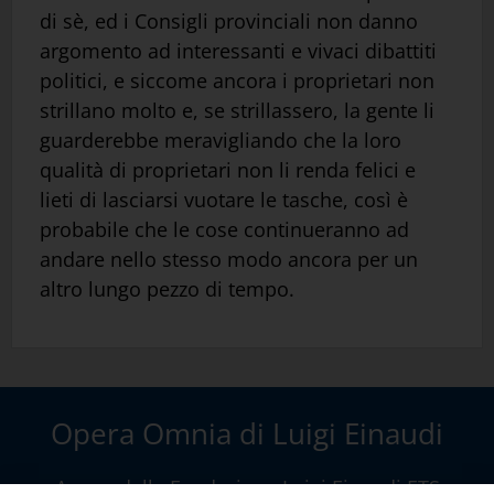
di sè, ed i Consigli provinciali non danno
argomento ad interessanti e vivaci dibattiti
politici, e siccome ancora i proprietari non
strillano molto e, se strillassero, la gente li
guarderebbe meravigliando che la loro
qualità di proprietari non li renda felici e
lieti di lasciarsi vuotare le tasche, così è
probabile che le cose continueranno ad
andare nello stesso modo ancora per un
altro lungo pezzo di tempo.
Opera Omnia di Luigi Einaudi
A cura della
Fondazione Luigi Einaudi ETS