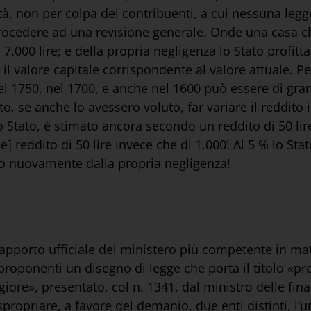
ità, non per colpa dei contribuenti, a cui nessuna legg
 procedere ad una revisione generale. Onde una casa ch
 7.000 lire; e della propria negligenza lo Stato profit
 il valore capitale corrispondente al valore attuale. Peg
l 1750, nel 1700, e anche nel 1600 può essere di gran
to, se anche lo avessero voluto, far variare il reddit
lo Stato, è stimato ancora secondo un reddito di 50 lir
reddito di 50 lire invece che di 1.000! Al 5 % lo Stato
gio nuovamente dalla propria negligenza!
rapporto ufficiale del ministero più competente in ma
 proponenti un disegno di legge che porta il titolo «
giore», presentato, col n. 1341, dal ministro delle fin
espropriare, a favore del demanio, due enti distinti, l’