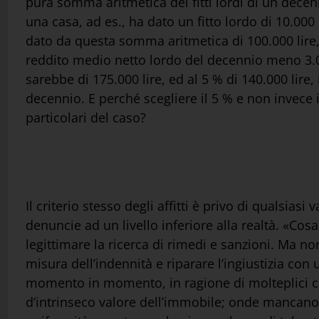
pura somma aritmetica dei fitti lordi di un decen
una casa, ad es., ha dato un fitto lordo di 10.000
dato da questa somma aritmetica di 100.000 lire, 
reddito medio netto lordo del decennio meno 3.000
sarebbe di 175.000 lire, ed al 5 % di 140.000 lire,
decennio. E perché scegliere il 5 % e non invece i
particolari del caso?
Il criterio stesso degli affitti è privo di qualsias
denuncie ad un livello inferiore alla realtà. «Cosa 
legittimare la ricerca di rimedi e sanzioni. Ma 
misura dell’indennità e riparare l’ingiustizia con u
momento in momento, in ragione di molteplici c
d’intrinseco valore dell’immobile; onde mancano al 