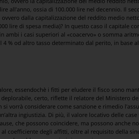
nio, ovvero la capitalizzazione del medio reddito net
 lire all’anno, ossia di 100.000 lire nel decennio. Il 
ovvero dalla capitalizzazione del reddito medio netto d
 lire di spesa media)? In questo caso il capitale cor
 in ambi i casi superiori al «coacervo» o somma aritmet
l 4 % od altro tasso determinato dal perito, in base al
i valore, essendochè i fitti per eludere il fisco sono man
deplorabile, certo, riflette il relatore del Ministero d
non si vorrà considerare come sanzione e rimedio l’ass
n’altra ingiustizia. Di più, il valore locativo delle cas
ause, che possono coincidere, ma possono anche non
coefficiente degli affitti, oltre al requisito della sin