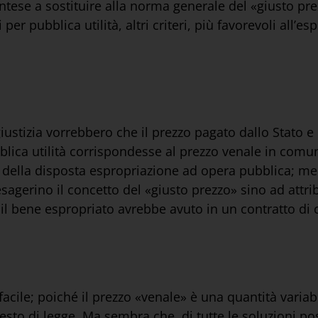
ntese a sostituire alla norma generale del «giusto prez
er pubblica utilità, altri criteri, più favorevoli all’e
iustizia vorrebbero che il prezzo pagato dallo Stato e
bblica utilità corrispondesse al prezzo venale in com
della disposta espropriazione ad opera pubblica; mentr
esagerino il concetto del «giusto prezzo» sino ad attri
 il bene espropriato avrebbe avuto in un contratto di
le; poiché il prezzo «venale» è una quantità variabile
sto di legge. Ma sembra che, di tutte le soluzioni poss