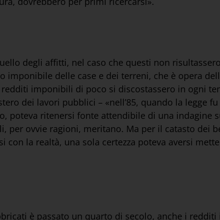
tura, dovrebbero per primi ricercarsi».
uello degli affitti, nel caso che questi non risultasser
to imponibile delle case e dei terreni, che è opera dell
 redditi imponibili di poco si discostassero in ogni tem
tero dei lavori pubblici – «nell’85, quando la legge fu
o, poteva ritenersi fonte attendibile di una indagine 
, per ovvie ragioni, meritano. Ma per il catasto dei be
rsi con la realtà, una sola certezza poteva aversi met
bbricati è passato un quarto di secolo, anche i redditi