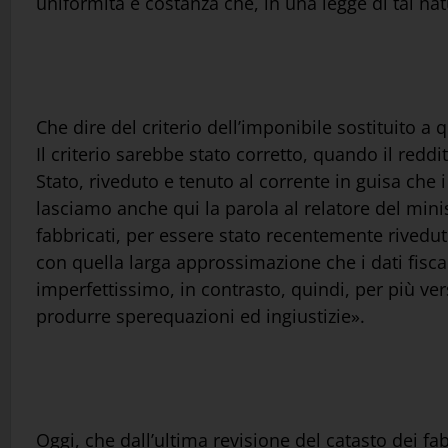
uniformità e costanza che, in una legge di tal na
Che dire del criterio dell’imponibile sostituito a q
Il criterio sarebbe stato corretto, quando il reddi
Stato, riveduto e tenuto al corrente in guisa che i
lasciamo anche qui la parola al relatore del minis
fabbricati, per essere stato recentemente rivedut
con quella larga approssimazione che i dati fiscali
imperfettissimo, in contrasto, quindi, per più ve
produrre sperequazioni ed ingiustizie».
Oggi, che dall’ultima revisione del catasto dei fa