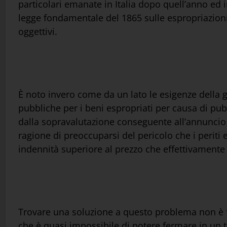
particolari emanate in Italia dopo quell’anno ed i
legge fondamentale del 1865 sulle espropriazioni p
oggettivi.
È noto invero come da un lato le esigenze della g
pubbliche per i beni espropriati per causa di pu
dalla sopravalutazione conseguente all’annuncio 
ragione di preoccuparsi del pericolo che i periti 
indennità superiore al prezzo che effettivamente
Trovare una soluzione a questo problema non è faci
che è quasi impossibile di potere fermare in un te