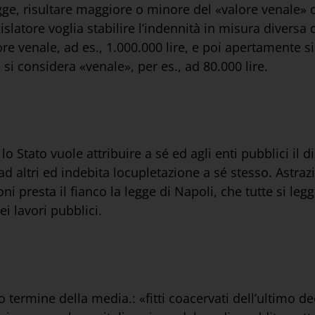
egge, risultare maggiore o minore del «valore venale» 
islatore voglia stabilire l’indennità in misura diversa
e venale, ad es., 1.000.000 lire, e poi apertamente si 
 si considera «venale», per es., ad 80.000 lire.
 Stato vuole attribuire a sé ed agli enti pubblici il di
d altri ed indebita locupletazione a sé stesso. Astrazi
oni presta il fianco la legge di Napoli, che tutte si 
i lavori pubblici.
 termine della media.: «fitti coacervati dell’ultimo de