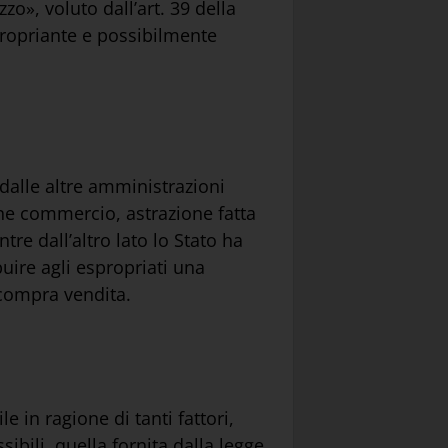
zo», voluto dall’art. 39 della
spropriante e possibilmente
 dalle altre amministrazioni
une commercio, astrazione fatta
e dall’altro lato lo Stato ha
buire agli espropriati una
 compra vendita.
 in ragione di tanti fattori,
ibili, quella fornita dalla legge