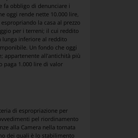
e fa obbligo di denunciare i
e oggi rende nette 10.000 lire,
ta espropriando la casa al prezzo
gio per i terreni; il cui reddito
 lunga inferiore al reddito
o imponibile. Un fondo che oggi
e; appartenente all’antichità più
 paga 1.000 lire di valor
teria di espropriazione per
provvedimenti pel riordinamento
anze alla Camera nella tornata
uno dei quali è lo stabilimento