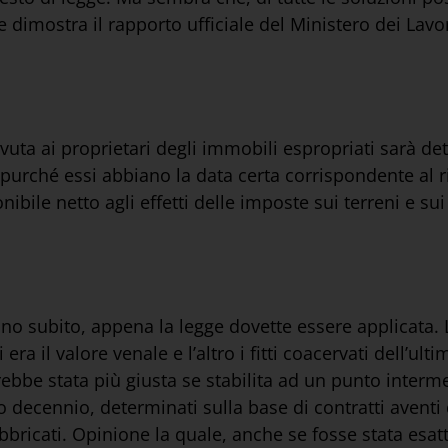
imostra il rapporto ufficiale del Ministero dei Lavor
dovuta ai proprietari degli immobili espropriati sarà d
, purché essi abbiano la data certa corrispondente al r
ponibile netto agli effetti delle imposte sui terreni e sui
ono subito, appena la legge dovette essere applicata.
ra il valore venale e l’altro i fitti coacervati dell’ulti
bbe stata più giusta se stabilita ad un punto interme
timo decennio, determinati sulla base di contratti aventi
 fabbricati. Opinione la quale, anche se fosse stata esa