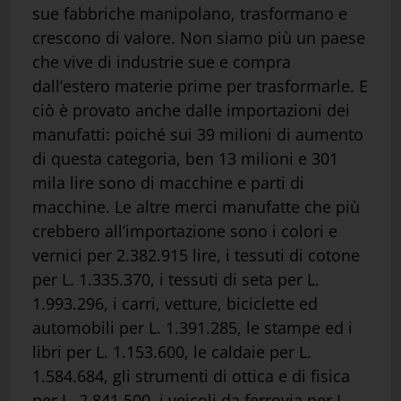
sue fabbriche manipolano, trasformano e
crescono di valore. Non siamo più un paese
che vive di industrie sue e compra
dall’estero materie prime per trasformarle. E
ciò è provato anche dalle importazioni dei
manufatti: poiché sui 39 milioni di aumento
di questa categoria, ben 13 milioni e 301
mila lire sono di macchine e parti di
macchine. Le altre merci manufatte che più
crebbero all’importazione sono i colori e
vernici per 2.382.915 lire, i tessuti di cotone
per L. 1.335.370, i tessuti di seta per L.
1.993.296, i carri, vetture, biciclette ed
automobili per L. 1.391.285, le stampe ed i
libri per L. 1.153.600, le caldaie per L.
1.584.684, gli strumenti di ottica e di fisica
per L. 2.841.500, i veicoli da ferrovia per L.