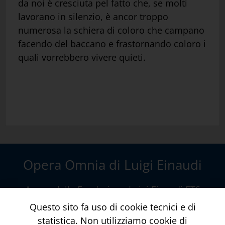
da noi è cresciuta pel fatto che, se molti
lavorano in silenzio, è ancor troppo
numerosa la schiera di coloro che campano
facendo del baccano e frastornando coloro i
quali vorrebbero vivere quieti.
Opera Omnia di Luigi Einaudi
A cura della
Fondazione Luigi Einaudi ETS
Via della Conciliazione, 10 – Roma
www.fondazioneluigieinaudi.it