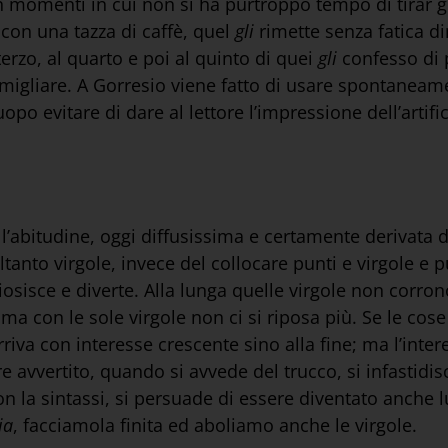
momenti in cui non si ha purtroppo tempo di tirar gi
con una tazza di caffè, quel
gli
rimette senza fatica d
terzo, al quarto e poi al quinto di quei
gli
confesso di 
migliare. A Gorresio viene fatto di usare spontaneam
po evitare di dare al lettore l’impressione dell’artifi
l’abitudine, oggi diffusissima e certamente derivata d
oltanto virgole, invece del collocare punti e virgole e p
uriosisce e diverte. Alla lunga quelle virgole non corron
 ma con le sole virgole non ci si riposa più. Se le cos
arriva con interesse crescente sino alla fine; ma l’int
e avvertito, quando si avvede del trucco, si infastidisce 
la sintassi, si persuade di essere diventato anche lu
ia
, facciamola finita ed aboliamo anche le virgole.