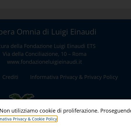
era Omnia di Luigi Einaudi
cura della
Fondazione Luigi Einaudi ETS
Via della Conciliazione, 10 – Roma
www.fondazioneluigieinaudi.it
Crediti
Informativa Privacy & Privacy Policy
a. Non utilizziamo cookie di proliferazione. Proseguend
mativa Privacy & Cookie Policy