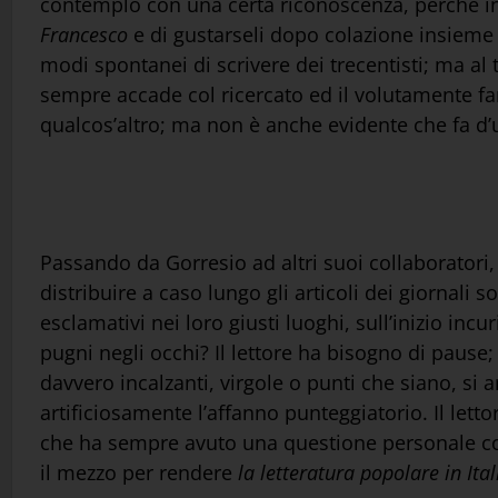
contemplo con una certa riconoscenza, perché in 
Francesco
e di gustarseli dopo colazione insieme 
modi spontanei di scrivere dei trecentisti; ma al 
sempre accade col ricercato ed il volutamente fa
qualcos’altro; ma non è anche evidente che fa d’uo
Passando da Gorresio ad altri suoi collaboratori, 
distribuire a caso lungo gli articoli dei giornali s
esclamativi nei loro giusti luoghi, sull’inizio inc
pugni negli occhi? Il lettore ha bisogno di pause;
davvero incalzanti, virgole o punti che siano, si 
artificiosamente l’affanno punteggiatorio. Il lettor
che ha sempre avuto una questione personale con 
il mezzo per rendere
la letteratura popolare in Ital