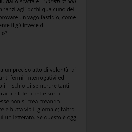
ù dallo scaffale i
Fioretti di San
innanzi agli occhi qualcuno dei
provare un vago fastidio, come
ente il
gli
invece di
cio?
a un preciso atto di volontà, di
unti fermi, interrogativi ed
o il rischio di sembrare tanti
e raccontate o dette sono
eresse non si crea creando
e butta via il giornale; l’altro,
i un letterato. Se questo è oggi