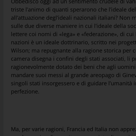
Obbedisco oggi ad un sentimento crudele di vanità
triste l’animo di quanti sperarono che l’ideale d
all’attuazione degl’ideali nazionali italiani? No
sulle due diverse maniere in cui l’ideale della s
lettere coi nomi di «lega» e «federazione», di cui
nazioni è un ideale dottrinario, scritto nei proge
Wilson; ma repugnante alla ragione storica per cu
camera disegna i confini degli stati associati, li
ragionevolmente dotato dei beni che agli uomini è 
mandare suoi messi al grande areopago di Ginevra,
singoli stati insorgessero e di guidare l’umanità
perfezione.
Ma, per varie ragioni, Francia ed Italia non appr