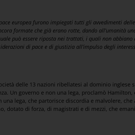
la pace europea furono impiegati tutti gli avvedimenti del
ancora formate che già erano rotte, dando all’umanità una
uale può essere riposta nei trattati, i quali non abbiano 
erazioni di pace e di giustizia all’impulso degli interess
cietà delle 13 nazioni ribellatesi al dominio inglese 
otenza. Un governo e non una lega, proclamò Hamilton, 
Non una lega, che partorisce discordia e malvolere, che
, dotato di forza, di magistrati e di mezzi, che emani l