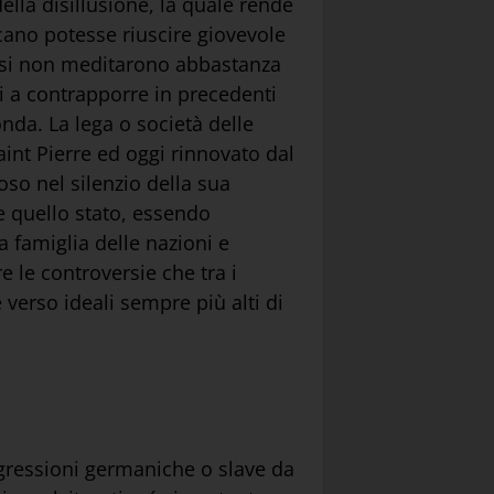
lla disillusione, la quale rende
icano potesse riuscire giovevole
 essi non meditarono abbastanza
bi a contrapporre in precedenti
onda. La lega o società delle
aint Pierre ed oggi rinnovato dal
oso nel silenzio della sua
he quello stato, essendo
a famiglia delle nazioni e
 le controversie che tra i
verso ideali sempre più alti di
aggressioni germaniche o slave da