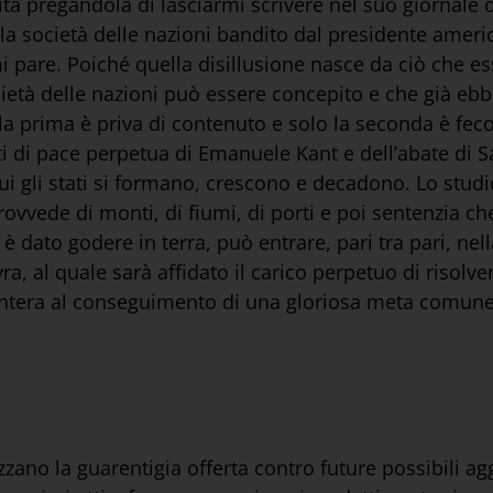
 pregandola di lasciarmi scrivere nel suo giornale de
ella società delle nazioni bandito dal presidente amer
n mi pare. Poiché quella disillusione nasce da ciò che
ocietà delle nazioni può essere concepito e che già eb
 la prima è priva di contenuto e solo la seconda è fec
tti di pace perpetua di Emanuele Kant e dell’abate di S
i gli stati si formano, crescono e decadono. Lo studi
 provvede di monti, di fiumi, di porti e poi sentenzia c
dato godere in terra, può entrare, pari tra pari, nell
 al quale sarà affidato il carico perpetuo di risolvere
 intera al conseguimento di una gloriosa meta comune 
ezzano la guarentigia offerta contro future possibili 