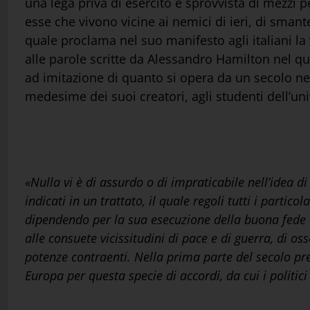
una lega priva di esercito e sprovvista di mezzi pe
esse che vivono vicine ai nemici di ieri, di smante
quale proclama nel suo manifesto agli italiani la v
alle parole scritte da Alessandro Hamilton nel qu
ad imitazione di quanto si opera da un secolo neg
medesime dei suoi creatori, agli studenti dell’uni
«Nulla vi è di assurdo o di impraticabile nell’idea d
indicati in un trattato, il quale regoli tutti i partic
dipendendo per la sua esecuzione della buona fede del
alle consuete vicissitudini di pace e di guerra, di o
potenze contraenti. Nella prima parte del secolo pre
Europa per questa specie di accordi, da cui i polit