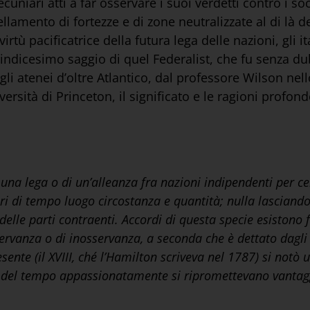
cuniari atti a far osservare i suoi verdetti contro i soc
llamento di fortezze e di zone neutralizzate al di là de
irtù pacificatrice della futura lega delle nazioni, gli 
indicesimo saggio di quel Federalist, che fu senza dub
li atenei d’oltre Atlantico, dal professore Wilson nell
versità di Princeton, il significato e le ragioni profo
i una lega o di un’alleanza fra nazioni indipendenti per ce
olari di tempo luogo circostanza e quantità; nulla lasciando
le parti contraenti. Accordi di questa specie esistono fra 
sservanza o di inosservanza, a seconda che è dettato dagli 
sente (il XVIII, ché l’Hamilton scriveva nel 1787) si not
ici del tempo appassionatamente si ripromettevano vantag