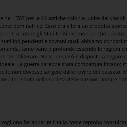
el 1787 per le 13 antiche colonie, unite dai vincoli d
ecente dominatrice. Esso era allora un prodotto storico
 pronti a creare gli Stati Uniti del mondo; ché questo 
gli stati indipendenti e sovrani quali abbiamo conosci
domanda, tanto varie e profonde essendo le ragioni ch
tamente obliterare. Nessuno però è disposto a negare 
l’ideale. La guerra sarebbe stata combattuta invano; 
ello non dovesse sorgere dalle rovine del passato. M
osa indistinta della società delle nazioni, andare dritt
vogliono far apparire l’Italia come reproba conculcatri