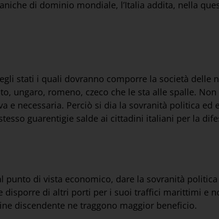
maniche di dominio mondiale, l’Italia addita, nella ques
 degli stati i quali dovranno comporre la società delle
oato, ungaro, romeno, czeco che le sta alle spalle. No
tiva e necessaria. Perciò si dia la sovranità politica 
tesso guarentigie salde ai cittadini italiani per la dife
dal punto di vista economico, dare la sovranità politi
disporre di altri porti per i suoi traffici marittimi e
dine discendente ne traggono maggior beneficio.