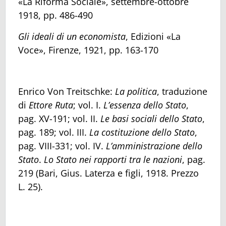
«La Riforma Sociale», settembre-ottobre
1918, pp. 486-490
Gli ideali di un economista
, Edizioni «La
Voce», Firenze, 1921, pp. 163-170
Enrico Von Treitschke:
La politica
, traduzione
di
Ettore Ruta
; vol. I.
L’essenza dello Stato
,
pag. XV-191; vol. II.
Le basi sociali dello Stato
,
pag. 189; vol. III.
La costituzione dello Stato
,
pag. VIII-331; vol. IV.
L’amministrazione dello
Stato
.
Lo Stato nei rapporti tra le nazioni
, pag.
219 (Bari, Gius. Laterza e figli, 1918. Prezzo
L. 25).