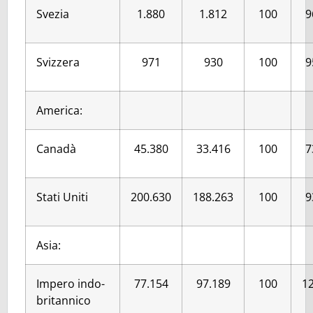
Svezia
1.880
1.812
100
9
Svizzera
971
930
100
9
America:
Canadà
45.380
33.416
100
7
Stati Uniti
200.630
188.263
100
9
Asia:
Impero indo-
77.154
97.189
100
12
britannico