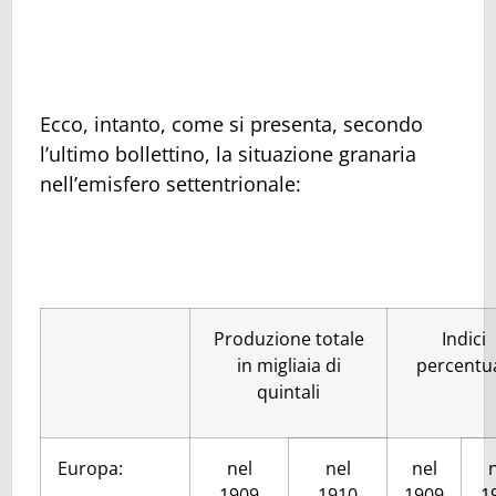
Ecco, intanto, come si presenta, secondo
l’ultimo bollettino, la situazione granaria
nell’emisfero settentrionale:
Produzione totale
Indici
in migliaia di
percentua
quintali
Europa:
nel
nel
nel
1909
1910
1909
1