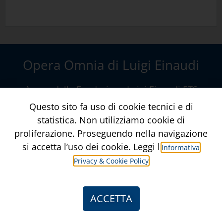
Opera Omnia di Luigi Einaudi
A cura della
Fondazione Luigi Einaudi ETS
Via della Conciliazione, 10 – Roma
Questo sito fa uso di cookie tecnici e di
www.fondazioneluigieinaudi.it
statistica. Non utilizziamo cookie di
proliferazione. Proseguendo nella navigazione
Contatti
Crediti
si accetta l’uso dei cookie. Leggi l’
Informativa
Privacy & Cookie Policy
Informativa Privacy & Privacy Policy
ACCETTA