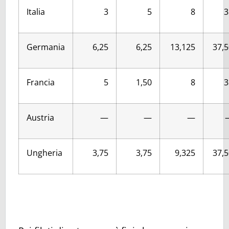
Italia
3
5
8
3
Germania
6,25
6,25
13,125
37,5
Francia
5
1,50
8
3
Austria
—
—
—
Ungheria
3,75
3,75
9,325
37,5