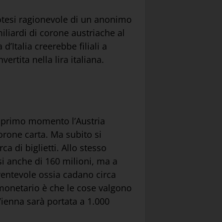
otesi ragionevole di un anonimo
miliardi di corone austriache al
’Italia creerebbe filiali a
ertita nella lira italiana.
 primo momento l’Austria
corone carta. Ma subito si
a di biglietti. Allo stesso
rsi anche di 160 milioni, ma a
paventevole ossia cadano circa
 monetario è che le cose valgono
ienna sarà portata a 1.000