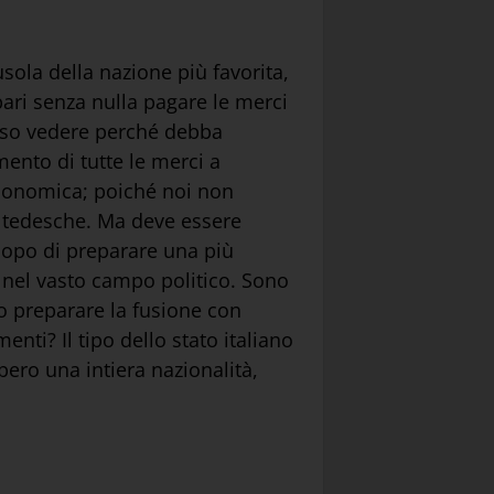
sola della nazione più favorita,
pari senza nulla pagare le merci
n so vedere perché debba
mento di tutte le merci a
conomica; poiché noi non
o tedesche. Ma deve essere
scopo di preparare una più
e nel vasto campo politico. Sono
mo preparare la fusione con
nti? Il tipo dello stato italiano
bero una intiera nazionalità,