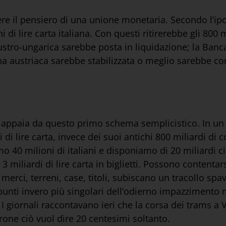
ere il pensiero di una unione monetaria. Secondo l’ip
di lire carta italiana. Con questi ritirerebbe gli 800 
tro-ungarica sarebbe posta in liquidazione; la Banca d
na austriaca sarebbe stabilizzata o meglio sarebbe conv
 appaia da questo primo schema semplicistico. In un
di lire carta, invece dei suoi antichi 800 miliardi di 
40 milioni di italiani e disponiamo di 20 miliardi circ
3 miliardi di lire carta in biglietti. Possono contenta
, merci, terreni, case, titoli, subiscano un tracollo s
i punti invero più singolari dell’odierno impazzimento
giornali raccontavano ieri che la corsa dei trams a V
one ciò vuol dire 20 centesimi soltanto.