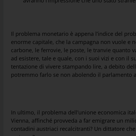
avranno l’impressione che uno stato straniero 
Il problema monetario è appena l’indice del prob
enorme capitale, che la campagna non vuole e non
carbone, le ferrovie, le poste, le tranvie quanto
ad esistere, tale e quale, con i suoi vizi e con 
tentazione di vivere stampando lire, a debito del
potremmo farlo se non abolendo il parlamento au
In ultimo, il problema dell’unione economica ita
Vienna, affinché provveda a far emigrare un mili
contadini austriaci recalcitranti? Un dittatore ch