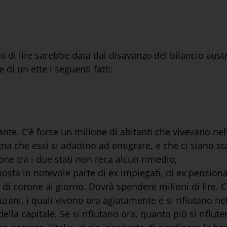
i di lire sarebbe data dal disavanzo del bilancio aust
di un ette i seguenti fatti:
te. C’è forse un milione di abitanti che vivevano nel
a che essi si adattino ad emigrare, e che ci siano st
one tra i due stati non reca alcun rimedio;
ta in notevole parte di ex impiegati, di ex pension
 di corone al giorno. Dovrà spendere milioni di lire. Ch
inziani, i quali vivono ora agiatamente e si rifiutano 
a capitale. Se si rifiutano ora, quanto più si rifiuter