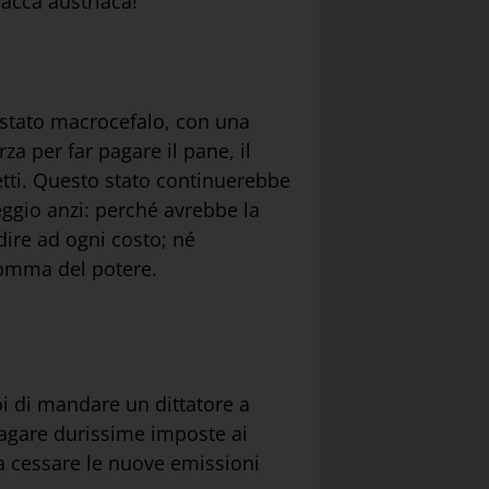
racca austriaca!
 stato macrocefalo, con una
a per far pagare il pane, il
ietti. Questo stato continuerebbe
eggio anzi: perché avrebbe la
dire ad ogni costo; né
somma del potere.
oi di mandare un dittatore a
pagare durissime imposte ai
cia cessare le nuove emissioni