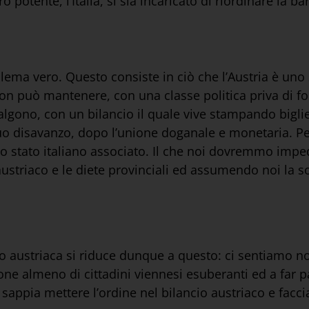
potente, l’Italia, si sia incaricato di riordinare la ba
lema vero. Questo consiste in ciò che l’Austria è uno
 può mantenere, con una classe politica priva di forz
 valgono, con un bilancio il quale vive stampando bigl
il suo disavanzo, dopo l’unione doganale e monetaria. P
lo stato italiano associato. Il che noi dovremmo impe
striaco e le diete provinciali ed assumendo noi la 
lo austriaca si riduce dunque a questo: ci sentiamo n
one almeno di cittadini viennesi esuberanti ed a far 
e sappia mettere l’ordine nel bilancio austriaco e fac