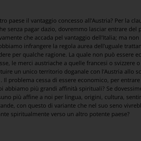
ro paese il vantaggio concesso all’Austria? Per la clau
ache senza pagar dazio, dovremmo lasciar entrare del 
 vivamente che accada pel vantaggio dell’Italia; ma no
dobbiamo infrangere la regola aurea dell’uguale tratta
ere per qualche ragione. La quale non può essere e
sse, le merci austriache a quelle francesi o svizzere 
tuire un unico territorio doganale con l’Austria allo 
ati. Il problema cessa di essere economico, per entrar
noi abbiamo più grandi affinità spirituali? Se dovessi
o più affine a noi per lingua, origini, cultura, sentime
grande, con questo di variante che nel suo seno vivreb
ante spiritualmente verso un altro potente paese?