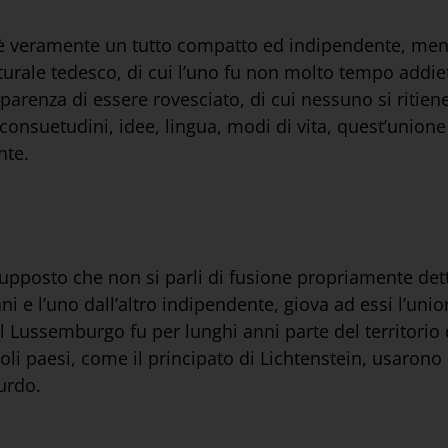
ia, è veramente un tutto compatto ed indipendente, mentr
urale tedesco, di cui l’uno fu non molto tempo addietr
renza di essere rovesciato, di cui nessuno si ritiene di
consuetudini, idee, lingua, modi di vita, quest’unione
nte.
upposto che non si parli di fusione propriamente detta
ni e l’uno dall’altro indipendente, giova ad essi l’u
ta. Il Lussemburgo fu per lunghi anni parte del territo
i paesi, come il principato di Lichtenstein, usarono la
surdo.