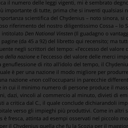
ca il numero delle leggi vigenti, mi è sembrato degno
mportante di tutte, prima che si inventi qualsiasi n
mportanza scientifica del Chydenius – noto sinora, si o
coso riferimento del nostro diligentissimo Cossa – lo
 intitolato
Den National Vinsten
(Il guadagno o vantagg
pagine (da 45 a 92) del libretto qui recensito; ma tutt
uente negli scrittori del tempo: «l’eccesso del valore 
o della nazione
e l’eccesso del valore delle merci imp
la genuflessione di rito all’idolo del tempo, il Chydeni
quale è per una nazione il modo migliore per produrr
a una nazione «non coll’occuparsi in parecchie different
 in cui il minimo numero di persone produce il massi
i, dazi, vincoli al commercio al minuto, divieti di em
i a critica dal C., il quale conclude dichiarandoli im
ale verso gli impieghi più produttivi. Come in altri sc
us è fresca, attinta ad esempi osservati nel piccolo mond
 è per il Chydenius quella che fu la Scozia per il ma