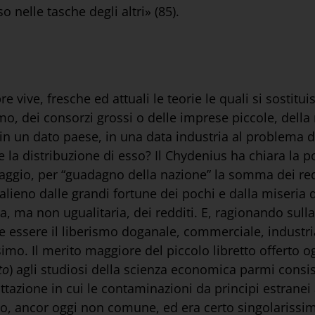
 nelle tasche degli altri» (85).
 vive, fresche ed attuali le teorie le quali si sostitu
o, dei consorzi grossi o delle imprese piccole, della m
 in un dato paese, in una data industria al problema 
 la distribuzione di esso? Il Chydenius ha chiara la p
nguaggio, per “guadagno della nazione” la somma dei re
alieno dalle grandi fortune dei pochi e dalla miseria 
 ma non ugualitaria, dei redditi. E, ragionando sulla 
e essere il liberismo doganale, commerciale, industri
imo. Il merito maggiore del piccolo libretto offerto 
to
) agli studiosi della scienza economica parmi consi
attazione in cui le contaminazioni da principi estran
po, ancor oggi non comune, ed era certo singolarissim