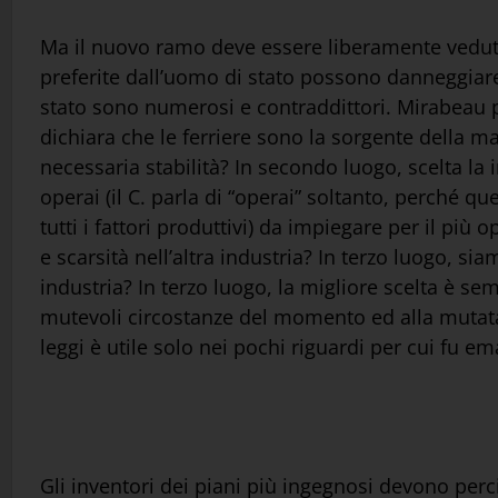
Ma il nuovo ramo deve essere liberamente veduto e
preferite dall’uomo di stato possono danneggiare
stato sono numerosi e contraddittori. Mirabeau pr
dichiara che le ferriere sono la sorgente della m
necessaria stabilità? In secondo luogo, scelta la 
operai (il C. parla di “operai” soltanto, perché q
tutti i fattori produttivi) da impiegare per il p
e scarsità nell’altra industria? In terzo luogo, s
industria? In terzo luogo, la migliore scelta è s
mutevoli circostanze del momento ed alla mutata c
leggi è utile solo nei pochi riguardi per cui fu ema
Gli inventori dei piani più ingegnosi devono perc