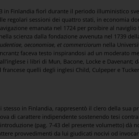
n Finlandia fiorì durante il periodo illuministico sved
alle regolari sessioni dei quattro stati, in economia 
avigazione emanata nel 1724 per proibire al naviglio f
 nella scienza dalla fondazione avvenuta nel 1739 del
prudentiae, oeconomiae, et commerciorum
nella Univers
ncrantz faceva testo inspirandosi ad un moderato me
ll’inglese i libri di Mun, Bacone, Locke e Davenant; d
rancese quelli degli inglesi Child, Culpeper e Tucker
li stesso in Finlandia, rappresentò il clero della sua p
ova di carattere indipendente sostenendo tesi contrari
troduzione (pag. 7-43 del presente volumetto) dà notizi
attere provvedimenti da lui giudicati nocivi od invoca