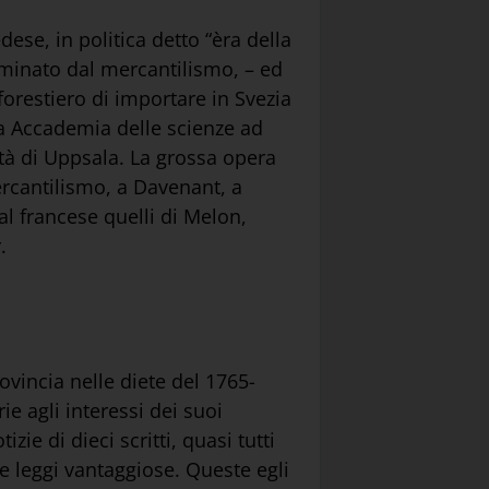
ese, in politica detto “èra della
dominato dal mercantilismo, – ed
orestiero di importare in Svezia
la Accademia delle scienze ad
ità di Uppsala. La grossa opera
rcantilismo, a Davenant, a
al francese quelli di Melon,
.
rovincia nelle diete del 1765-
e agli interessi dei suoi
e di dieci scritti, quasi tutti
re leggi vantaggiose. Queste egli