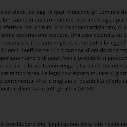
d eletto. Le leggi le quali inducono gli uomini a ded
 la nazione in quattro maniere: in primo luogo i pia
eferisce l’agricoltura, Eric Salander l’artigianato; O
assima esportazione svedese. Una casa costruita su di
industria o le industrie migliori, come potrà la legge f
uello era il coefficiente di produzione allora dominant
iù opportuno numero di anni? Non è probabile si provoc
iamo certi che la scelta non venga fatta da chi ha inte
empre temporanea. Le leggi dovrebbero mutare di giorno
onvenienza. «Fra le migliaia di possibilità offerte ag
nata e dannosa in tutti gli altri» (59-63).
iò conchiudere che l’applicazione della loro ricetta 