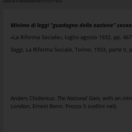
Data di Pubblicazione:
01/07/1932
Minimo di leggi “guadagno della nazione” secon
«La Riforma Sociale», luglio-agosto 1932, pp. 46
Saggi
, La Riforma Sociale, Torino, 1933, parte II, 
Anders Chidenius:
The National Gain
, with an int
London, Ernest Benn. Prezzo 5 scellini net).