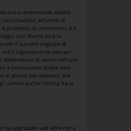
icarsi a determinate attività
ni raccomandati all’uomo di
.R. è propenso al commercio; A.S.
segni così diversi avrà la
issare il numero migliore di
e; ma il ragionamento vale per
hi abbondanza di lavoro nell’una
resse a promuovere quella data
 in giorno per adattarsi alle
li uomini anche l’ottima fra le
non ha approdato «ad altro che a