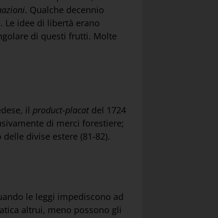
nazioni
. Qualche decennio
 Le idee di libertà erano
ngolare di questi frutti. Molte
edese, il
product-placat
del 1724
sivamente di merci forestiere;
delle divise estere (81-82).
uando le leggi impediscono ad
fatica altrui, meno possono gli