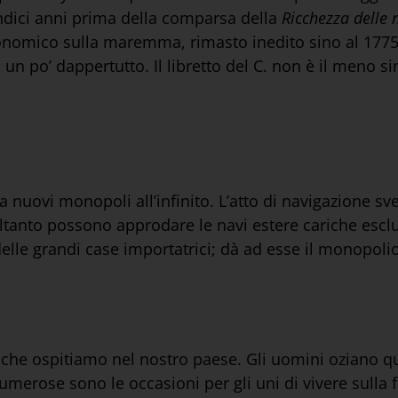
undici anni prima della comparsa della
Ricchezza delle 
conomico sulla maremma, rimasto inedito sino al 1775.
 un po’ dappertutto. Il libretto del C. non è il meno si
 nuovi monopoli all’infinito. L’atto di navigazione sv
ltanto possono approdare le navi estere cariche esclu
elle grandi case importatrici; dà ad esse il monopolio 
 che ospitiamo nel nostro paese. Gli uomini oziano q
numerose sono le occasioni per gli uni di vivere sulla 