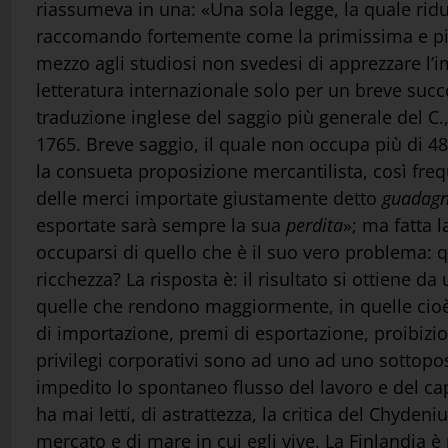
riassumeva in una: «Una sola legge, la quale ridu
raccomando fortemente come la primissima e più i
mezzo agli studiosi non svedesi di apprezzare l’i
letteratura internazionale solo per un breve suc
traduzione inglese del saggio più generale del C.,
1765. Breve saggio, il quale non occupa più di 48 
la consueta proposizione mercantilista, così freq
delle merci importate giustamente detto
guadagn
esportate sarà sempre la sua
perdita
»; ma fatta 
occuparsi di quello che è il suo vero problema: 
ricchezza? La risposta è: il risultato si ottiene d
quelle che rendono maggiormente, in quelle cioè
di importazione, premi di esportazione, proibizion
privilegi corporativi sono ad uno ad uno sottopost
impedito lo spontaneo flusso del lavoro e del capit
ha mai letti, di astrattezza, la critica del Chydeni
mercato e di mare in cui egli vive. La Finlandia