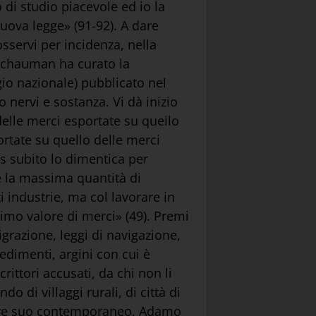
 di studio piacevole ed io la
uova legge» (91-92). A dare
sservi per incidenza, nella
 Schauman ha curato la
io nazionale) pubblicato nel
o nervi e sostanza. Vi dà inizio
delle merci esportate su quello
ortate su quello delle merci
us subito lo dimentica per
e la massima quantità di
i industrie, ma col lavorare in
mo valore di merci» (49). Premi
igrazione, leggi di navigazione,
pedimenti, argini con cui è
rittori accusati, da chi non li
o di villaggi rurali, di città di
ggiore suo contemporaneo, Adamo