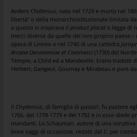
Anders Chidenius, nato nel 1729 e morto nel 1803 i
libertà” o della monarchiostituzionale limitata d
a questo si inspirava il
product placat
o legge di n
merci diverse da quelle del loro proprio paese –
opera di Linneo e nel 1740 di una cattedra
juris
Arcana Oeconomiae et Commerci
(1730) del Norde
Temple, a Child ed a Mandeville. Erano tradotti da
Herbert, Dangeul, Gournay e Mirabeau e pure dal f
Il Chydenius, di famiglia di pastori, fu pastore eg
1766, del 1778-1779 e del 1792 e in esse diede pr
mandanti. Lo Schauman, autore di una istruttiva in
brevi saggi di occasione, redatti dal C. per comb