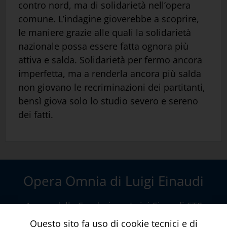
contro nord, ma di solidarietà nell’opera
comune. L’indagine gioverebbe a scoprire,
le maniere grazie alle quali la solidarietà
nazionale possa essere fatta ognora più
attiva e salda. Solidarietà per fermo ancora
imperfetta, ma a renderla ancora più salda
non giovano le recriminazioni dei partitanti,
bensì giova solo lo studio severo e sereno
dei fatti.
Opera Omnia di Luigi Einaudi
A cura della
Fondazione Luigi Einaudi ETS
Via della Conciliazione, 10 – Roma