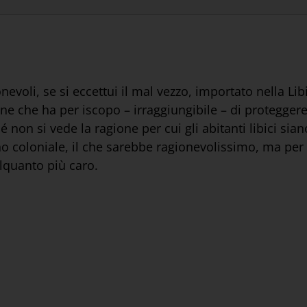
oli, se si eccettui il mal vezzo, importato nella Libia
one che ha per iscopo – irraggiungibile – di proteggere 
non si vede la ragione per cui gli abitanti libici siano
 coloniale, il che sarebbe ragionevolissimo, ma per pe
alquanto più caro.