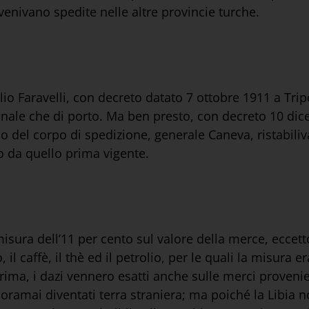
enivano spedite nelle altre provincie turche.
o Faravelli, con decreto datato 7 ottobre 1911 a Trip
ganale che di porto. Ma ben presto, con decreto 10 dic
o del corpo di spedizione, generale Caneva, ristabiliv
 da quello prima vigente.
misura dell’11 per cento sul valore della merce, eccetto
, il caffè, il thè ed il petrolio, per le quali la misura e
rima, i dazi vennero esatti anche sulle merci proveni
oramai diventati terra straniera; ma poiché la Libia n