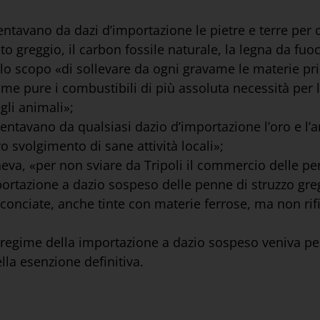
ntavano da dazi d’importazione le pietre e terre per co
ato greggio, il carbon fossile naturale, la legna da fuo
 allo scopo «di sollevare da ogni gravame le materie pr
ome pure i combustibili di più assoluta necessità per 
gli animali»;
ntavano da qualsiasi dazio d’importazione l’oro e l’a
o svolgimento di sane attività locali»;
a, «per non sviare da Tripoli il commercio delle penn
mportazione a dazio sospeso delle penne di struzzo gre
ra conciate, anche tinte con materie ferrose, ma non rifi
il regime della importazione a dazio sospeso veniva pe
ella esenzione definitiva.