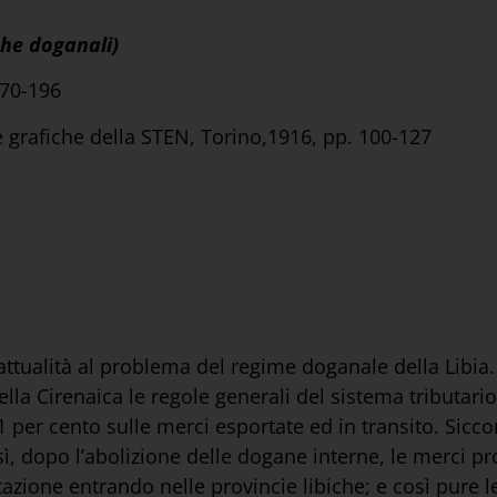
che doganali)
170-196
ne grafiche della STEN, Torino,1916, pp. 100-127
ttualità al problema del regime doganale della Libia.
lla Cirenaica le regole generali del sistema tributario
’1 per cento sulle merci esportate ed in transito. Sicc
ì, dopo l’abolizione delle dogane interne, le merci p
azione entrando nelle provincie libiche; e così pure l