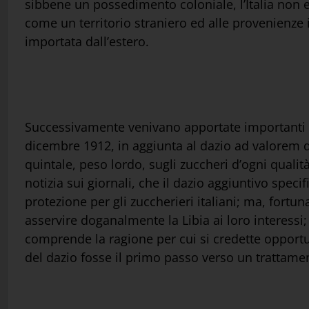
sibbene un possedimento coloniale, l’Italia non er
come un territorio straniero ed alle provenienze i
importata dall’estero.
Successivamente venivano apportate importanti m
dicembre 1912, in aggiunta al dazio ad valorem de
quintale, peso lordo, sugli zuccheri d’ogni qualit
notizia sui giornali, che il dazio aggiuntivo specif
protezione per gli zuccherieri italiani; ma, fortu
asservire doganalmente la Libia ai loro interessi; 
comprende la ragione per cui si credette opportun
del dazio fosse il primo passo verso un trattament