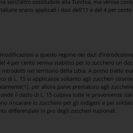
a senz’altro sostituibile alla Turchia, ma veniva consid
taliane erano applicati i dazi dell’11 e del 4 per cen
odificazioni a questo regime dei dazi d’introduzione
l 4 per cento veniva stabilito per lo zucchero un dazi
à introdotti nel territorio della Libia. A primo tratto 
ico di L. 15 si applicasse soltanto agli zuccheri strani
natamente
[1]
, per allora parve prematuro agli zuccherie
onde il dazio di L. 15 colpiva tutte le provenienze ita
o rincarare lo zucchero per gli indigeni e pei soldati 
o differenziale in pro degli zuccheri nazionali.