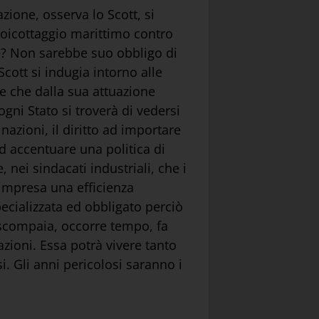
zione, osserva lo Scott, si
 boicottaggio marittimo contro
ne? Non sarebbe suo obbligo di
Scott si indugia intorno alle
e che dalla sua attuazione
gni Stato si troverà di vedersi
azioni, il diritto ad importare
ad accentuare una politica di
ei sindacati industriali, che i
 impresa una efficienza
pecializzata ed obbligato perciò
 scompaia, occorre tempo, fa
azioni. Essa potrà vivere tanto
i. Gli anni pericolosi saranno i