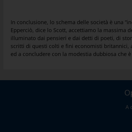
In conclusione, lo schema delle società è una “inc
Epperciò, dice lo Scott, accettiamo la massima de
illuminato dai pensieri e dai detti di poeti, di sto
scritti di questi colti e fini economisti britannici,
ed a concludere con la modestia dubbiosa che è i
Op
A 