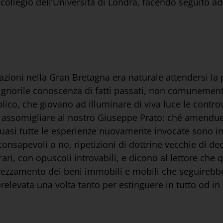
collegio dell’Università di Londra, facendo seguito ad
r azioni nella Gran Bretagna era naturale attendersi la 
ignorile conoscenza di fatti passati, non comunemente
blico, che giovano ad illuminare di viva luce le contro
ro, assomigliare al nostro Giuseppe Prato: ché amendu
quasi tutte le esperienze nuovamente invocate sono imi
nsapevoli o no, ripetizioni di dottrine vecchie di dec
rari, con opuscoli introvabili, e dicono al lettore che
deprezzamento dei beni immobili e mobili che seguirebbe
relevata una volta tanto per estinguere in tutto od in 