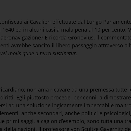
confiscati ai Cavalieri effettuate dal Lungo Parlamento.
l 1640 ed in alcuni casi a mala pena al 10 per cento. 
l’aeronavigazione? E ricorda Gronovius, il commentator
 genti avrebbe sancito il libero passaggio attraverso all
 vel molis quae a terra sustinetur
.
a ricardiano; non ama ricavare da una premessa tutte 
ritti. Egli piuttosto procede, per cenni, a dimostrar
ttenersi ad una soluzione logicamente impeccabile ma 
i elementi, anche secondari, anche politici e psicologi
o. I due primi saggi, a cagion d’esempio, sono tutta una 
lega della nazioni. Il professore von Scultze Gavernitz d