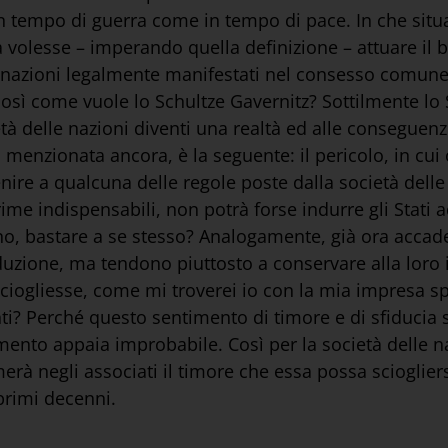
a in tempo di guerra come in tempo di pace. In che situa
a volesse – imperando quella definizione – attuare il
tre nazioni legalmente manifestati nel consesso comu
 così come vuole lo Schultze Gavernitz? Sottilmente lo 
à delle nazioni diventi una realtà ed alle conseguenz
menzionata ancora, è la seguente: il pericolo, in cui o
ire a qualcuna delle regole poste dalla società delle n
rime indispensabili, non potrà forse indurre gli Stati 
 bastare a se stesso? Analogamente, già ora accade, n
duzione, ma tendono piuttosto a conservare alla loro
 sciogliesse, come mi troverei io con la mia impresa s
ti? Perché questo sentimento di timore e di sfiducia
imento appaia improbabile. Così per la società delle n
rà negli associati il timore che essa possa sciogliers
 primi decenni.