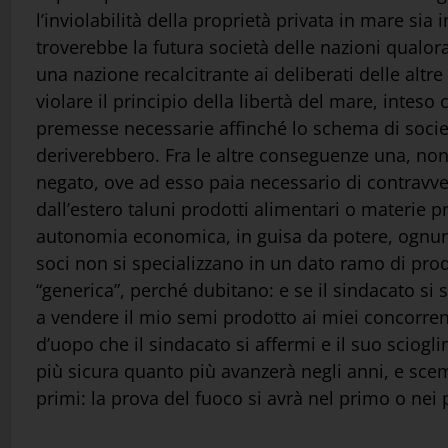
l’inviolabilità della proprietà privata in mare si
troverebbe la futura società delle nazioni qualor
una nazione recalcitrante ai deliberati delle al
violare il principio della libertà del mare, inteso
premesse necessarie affinché lo schema di societ
deriverebbero. Fra le altre conseguenze una, non 
negato, ove ad esso paia necessario di contravven
dall’estero taluni prodotti alimentari o materie p
autonomia economica, in guisa da potere, ognuno,
soci non si specializzano in un dato ramo di pro
“generica”, perché dubitano: e se il sindacato si
a vendere il mio semi prodotto ai miei concorren
d’uopo che il sindacato si affermi e il suo sciogl
più sicura quanto più avanzerà negli anni, e sceme
primi: la prova del fuoco si avrà nel primo o nei