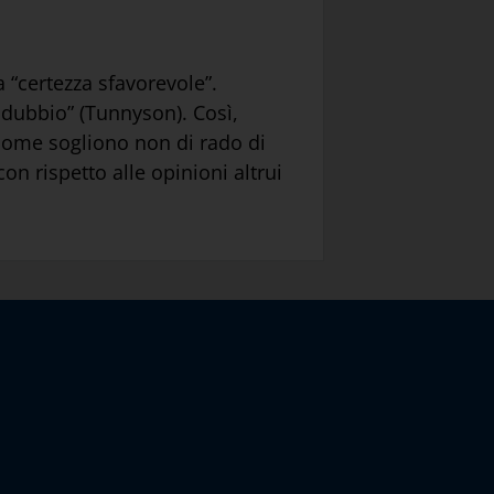
a “certezza sfavorevole”.
 dubbio” (Tunnyson). Così,
a, come sogliono non di rado di
 con rispetto alle opinioni altrui