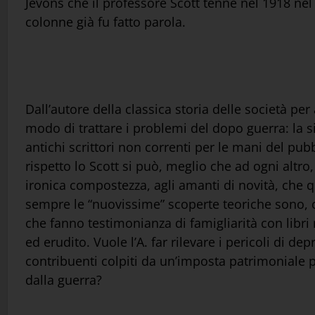
Jevons che il professore Scott tenne nel 1918 nel 
colonne già fu fatto parola.
Dall’autore della classica storia delle società pe
modo di trattare i problemi del dopo guerra: la s
antichi scrittori non correnti per le mani del pub
rispetto lo Scott si può, meglio che ad ogni alt
ironica compostezza, agli amanti di novità, che 
sempre le “nuovissime” scoperte teoriche sono, co
che fanno testimonianza di famigliarità con libri 
ed erudito. Vuole l’A. far rilevare i pericoli di 
contribuenti colpiti da un’imposta patrimoniale p
dalla guerra?