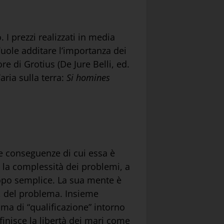
 I prezzi realizzati in media
Vuole additare l’importanza dei
e di Grotius (De Jure Belli, ed.
’aria sulla terra:
Si homines
le conseguenze di cui essa è
e la complessità dei problemi, a
tropo semplice. La sua mente è
ci, del problema. Insieme
trama di “qualificazione” intorno
efinisce la libertà dei mari come