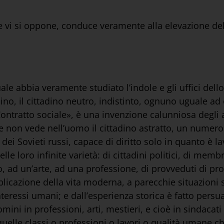
he vi si oppone, conduce veramente alla elevazione de
ale abbia veramente studiato l’indole e gli uffici dello
ino, il cittadino neutro, indistinto, ognuno uguale ad o
ntratto sociale», è una invenzione calunniosa degli ant
ece non vede nell’uomo il cittadino astratto, un numer
dei Sovieti russi, capace di diritto solo in quanto è la
le loro infinite varietà: di cittadini politici, di memb
, ad un’arte, ad una professione, di provveduti di prop
licazione della vita moderna, a parecchie situazioni s
ressi umani; e dall’esperienza storica è fatto persua
omini in professioni, arti, mestieri, e cioè in sindaca
quelle classi o professioni o lavori o qualità umane ch