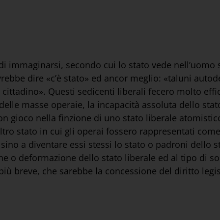
 di immaginarsi, secondo cui lo stato vede nell’uomo so
vrebbe dire «c’è stato» ed ancor meglio: «taluni autode
 cittadino». Questi sedicenti liberali fecero molto eff
i delle masse operaie, la incapacità assoluta dello stat
uon gioco nella finzione di uno stato liberale atomisti
ltro stato in cui gli operai fossero rappresentati com
ino a diventare essi stessi lo stato o padroni dello st
ne o deformazione dello stato liberale ed al tipo di s
iù breve, che sarebbe la concessione del diritto legis