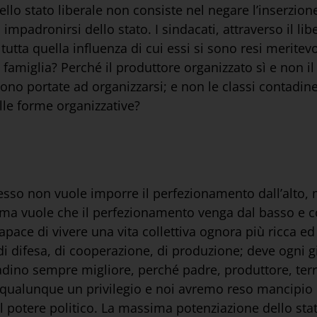
dello stato liberale non consiste nel negare l’inserzion
i impadronirsi dello stato. I sindacati, attraverso il l
utta quella influenza di cui essi si sono resi meritevoli
a famiglia? Perché il produttore organizzato sì e non i
sono portate ad organizzarsi; e non le classi contadine,
alle forme organizzative?
he esso non vuole imporre il perfezionamento dall’alt
I; ma vuole che il perfezionamento venga dal basso e c
apace di vivere una vita collettiva ognora più ricca ed 
di difesa, di cooperazione, di produzione; deve ogni g
ttadino sempre migliore, perché padre, produttore, terr
alunque un privilegio e noi avremo reso mancipio lo
del potere politico. La massima potenziazione dello st