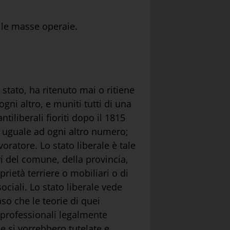
lle masse operaie.
 stato, ha ritenuto mai o ritiene
gni altro, e muniti tutti di una
iliberali fioriti dopo il 1815
o uguale ad ogni altro numero;
voratore. Lo stato liberale è tale
ri del comune, della provincia,
rietà terriere o mobiliari o di
ociali. Lo stato liberale vede
so che le teorie di quei
ti professionali legalmente
e si vorrebbero tutelate e