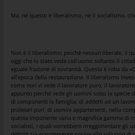
Ma, né questo è liberalismo, né il socialismo, c
Non è il liberalismo; poiché nessun liberale, il qu
oggi che lo stato veda coll’uomo soltanto il cittad
eguale frazione di sovranità. Questa è roba da «Co
all’epoca della restaurazione. Il liberalismo inv
come non vi vede il lavoratore puro, il lavoratore 
appunto perché vede gli uomini sotto la specie del
di componenti la famiglia; di addetti ad un lavoro
proletari puri; di uomini appartenenti, nella comp
questa imponente varia e magnifica gamma di inte
socialisti, i quali vorrebbero irreggimentare gli u
definiti sia grandemente nociva allo sviluppo di 