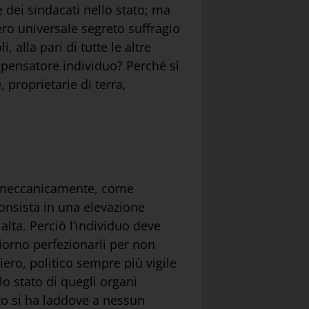
e dei sindacati nello stato; ma
ibero universale segreto suffragio
, alla pari di tutte le altre
l pensatore individuo? Perché sì
 proprietarie di terra,
o, meccanicamente, come
onsista in una elevazione
alta. Perciò l’individuo deve
iorno perfezionarli per non
iero, politico sempre più vigile
 stato di quegli organi
ato si ha laddove a nessun