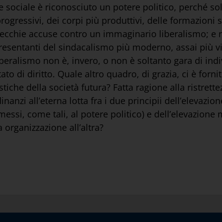
sociale è riconosciuto un potere politico, perché solt
progressivi, dei corpi più produttivi, delle formazioni
vecchie accuse contro un immaginario liberalismo; e ne
esentanti del sindacalismo più moderno, assai più vici
beralismo non è, invero, o non è soltanto gara di indi
stato di diritto. Quale altro quadro, di grazia, ci è forni
tiche della società futura? Fatta ragione alla ristrett
nanzi all’eterna lotta fra i due principii dell’elevazi
messi, come tali, al potere politico) e dell’elevazione
a organizzazione all’altra?