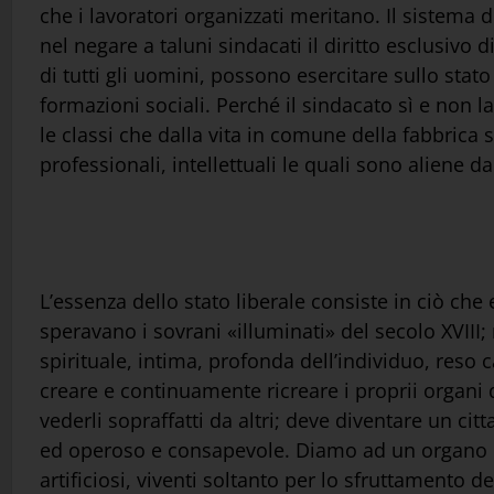
che i lavoratori organizzati meritano. Il sistema 
nel negare a taluni sindacati il diritto esclusivo d
di tutti gli uomini, possono esercitare sullo stato t
formazioni sociali. Perché il sindacato sì e non l
le classi che dalla vita in comune della fabbrica 
professionali, intellettuali le quali sono aliene d
L’essenza dello stato liberale consiste in ciò c
speravano i sovrani «illuminati» del secolo XVII
spirituale, intima, profonda dell’individuo, reso c
creare e continuamente ricreare i proprii organi 
vederli sopraffatti da altri; deve diventare un ci
ed operoso e consapevole. Diamo ad un organo qu
artificiosi, viventi soltanto per lo sfruttamento 