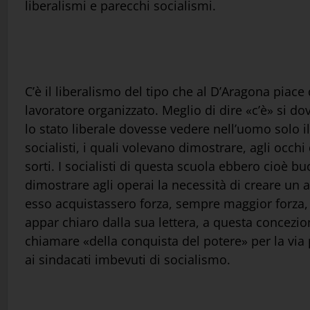
liberalismi e parecchi socialismi.
C’è il liberalismo del tipo che al D’Aragona piace
lavoratore organizzato. Meglio di dire «c’è» si do
lo stato liberale dovesse vedere nell’uomo solo il
socialisti, i quali volevano dimostrare, agli occh
sorti. I socialisti di questa scuola ebbero cioè b
dimostrare agli operai la necessità di creare un a
esso acquistassero forza, sempre maggior forza, s
appar chiaro dalla sua lettera, a questa concezio
chiamare «della conquista del potere» per la via p
ai sindacati imbevuti di socialismo.