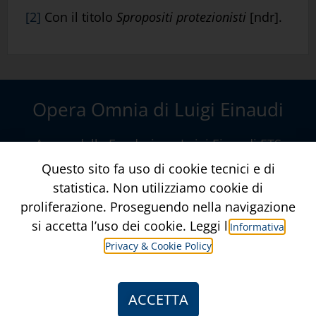
[2]
Con il titolo
Spropositi protezionisti
[ndr].
Opera Omnia di Luigi Einaudi
A cura della
Fondazione Luigi Einaudi ETS
Via della Conciliazione, 10 – Roma
www.fondazioneluigieinaudi.it
Contatti
Crediti
Informativa Privacy & Privacy Policy