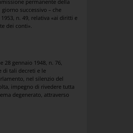
commissione permanente della
l giorno successivo – che
953, n. 49, relativa «ai diritti e
te dei conti».
, e 28 gennaio 1948, n. 76,
di tali decreti e le
arlamento, nel silenzio del
olta, impegno di rivedere tutta
stema degenerato, attraverso