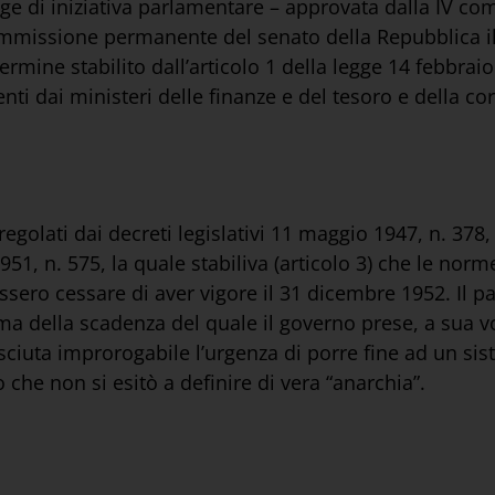
gge di iniziativa parlamentare – approvata dalla IV 
commissione permanente del senato della Repubblica i
rmine stabilito dall’articolo 1 della legge 14 febbraio 1
ti dai ministeri delle finanze e del tesoro e della cor
” regolati dai decreti legislativi 11 maggio 1947, n. 378
951, n. 575, la quale stabiliva (articolo 3) che le norme 
ssero cessare di aver vigore il 31 dicembre 1952. Il p
ma della scadenza del quale il governo prese, a sua v
ciuta improrogabile l’urgenza di porre fine ad un si
o che non si esitò a definire di vera “anarchia”.