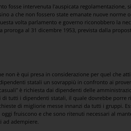
nto fosse intervenuta l’auspicata regolamentazione, s
 sino a che non fossero state emanate nuove norme or
 questa volta parlamento e governo riconobbero la nec
la proroga al 31 dicembre 1953, prevista dalla proposta
e non è qui presa in considerazione per quel che att
endenti statali un sovrappiù in confronto ai proventi
“casuali” è richiesta dai dipendenti delle amministrazio
di tutti i dipendenti statali, il quale dovrebbe porre 
ichieste di migliorie messe innanzi da tutti i gruppi. 
i oggi fruiscono e che sono ritenuti necessari al mant
ti ad adempiere.