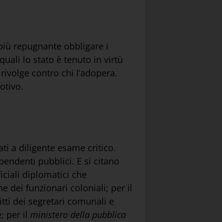
 più repugnante obbligare i
quali lo stato è tenuto in virtù
rivolge contro chi l’adopera.
otivo.
ti a diligente esame critico.
dipendenti pubblici. E si citano
ficiali diplomatici che
ne dei funzionari coloniali; per il
ritti dei segretari comunali e
; per il
ministero della pubblica