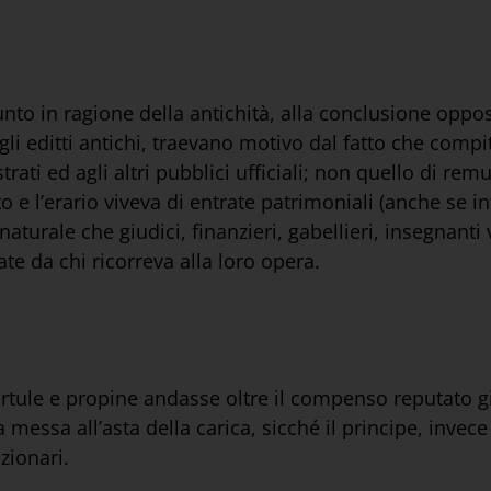
nto in ragione della antichità, alla conclusione oppos
negli editti antichi, traevano motivo dal fatto che comp
ati ed agli altri pubblici ufficiali; non quello di remun
e l’erario viveva di entrate patrimoniali (anche se i
naturale che giudici, finanzieri, gabellieri, insegnant
e da chi ricorreva alla loro opera.
tule e propine andasse oltre il compenso reputato giu
 messa all’asta della carica, sicché il principe, invece
nzionari.