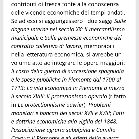
contributi di fresca fonte alla conoscenza
delle vicende economiche dei tempi andati.
Se ad essi si aggiungessero i due saggi
Sulle
dogane interne nel secolo XX: il mercantilismo
municipale
e
Sulle premesse economiche del
contratto collettivo di lavoro
, memorabili
nella letteratura economica, si avrebbe un
volume atto ad integrare le opere maggiori:
Il costo della guerra di successione spagnuola
e le spese pubbliche in Piemonte dal 1700 al
1713
;
La vita economica in Piemonte a mezzo
il secolo XVIII
;
Il protezionismo operaio
(rifatto
in
Le protectionnisme ouvrier
);
Problemi
monetari e bancari dei secoli XVII e XVIII
;
Fatti
e dottrine economiche alla vigilia del 1848:
l’associazione agraria subalpina e Camillo
Cavour
;
Il Piemonte e gli effetti della guerra