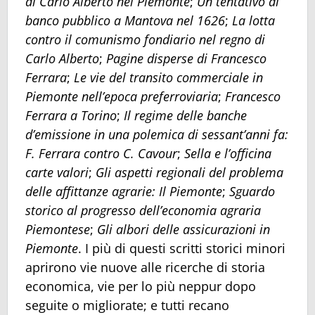
di Carlo Alberto nel Piemonte
;
Un tentativo di
banco pubblico a Mantova nel 1626
;
La lotta
contro il comunismo fondiario nel regno di
Carlo Alberto
;
Pagine disperse di Francesco
Ferrara
;
Le vie del transito commerciale in
Piemonte nell’epoca preferroviaria
;
Francesco
Ferrara a Torino
;
Il regime delle banche
d’emissione in una polemica di sessant’anni fa:
F. Ferrara contro C. Cavour
;
Sella e l’officina
carte valori
;
Gli aspetti regionali del problema
delle affittanze agrarie: Il Piemonte
;
Sguardo
storico al progresso dell’economia agraria
Piemontese
;
Gli albori delle assicurazioni in
Piemonte
. I più di questi scritti storici minori
aprirono vie nuove alle ricerche di storia
economica, vie per lo più neppur dopo
seguite o migliorate; e tutti recano