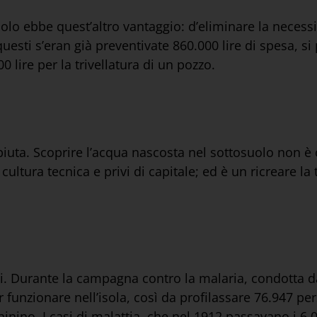
suolo ebbe quest’altro vantaggio: d’eliminare la necess
questi s’eran già preventivate 860.000 lire di spesa, 
lire per la trivellatura di un pozzo.
iuta. Scoprire l’acqua nascosta nel sottosuolo non è
a cultura tecnica e privi di capitale; ed è un ricreare la
bri. Durante la campagna contro la malaria, condotta da
 funzionare nell’isola, così da profilassare 76.947 p
ino. I casi di malattia, che nel 1912 passavano i 6.0