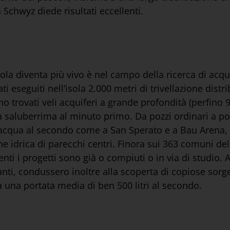
 Schwyz diede risultati eccellenti.
ola diventa più vivo è nel campo della ricerca di acque
 eseguiti nell’isola 2.000 metri di trivellazione distri
 trovati veli acquiferi a grande profondità (perfino 96
a saluberrima al minuto primo. Da pozzi ordinari a po
 d’acqua al secondo come a San Sperato e a Bau Arena,
one idrica di parecchi centri. Finora sui 363 comuni de
nti i progetti sono già o compiuti o in via di studio. 
anti, condussero inoltre alla scoperta di copiose sorgen
a una portata media di ben 500 litri al secondo.