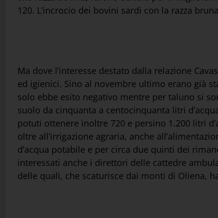
120. L’incrocio dei bovini sardi con la razza bruna
Ma dove l’interesse destato dalla relazione Cavas
ed igienici. Sino al novembre ultimo erano già stati
solo ebbe esito negativo mentre per taluno si sono
suolo da cinquanta a centocinquanta litri d’acqu
potuti ottenere inoltre 720 e persino 1.200 litri
oltre all’irrigazione agraria, anche all’alimentazi
d’acqua potabile e per circa due quinti dei rimane
interessati anche i direttori delle cattedre ambul
delle quali, che scaturisce dai monti di Oliena, h