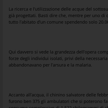
La ricerca e l’utilizzazione delle acque del sotto
già progettati. Basti dire che, mentre per uno di 
tutto l’abitato d’un comune spendendo solo 20.000 
Qui davvero si vede la grandezza dell’opera comp
forze degli individui isolati, privi della necessari
abbandonavano per l’arsura e la malaria.
Accanto all’acqua, il chinino salvatore delle feb
furono ben 375 gli ambulatori che si poterono far
consumo complessivo di 1.522 chilogrammi di chin