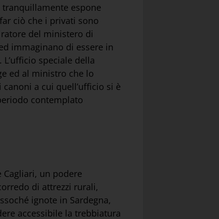
ro tranquillamente espone
far ciò che i privati sono
ratore del ministero di
a ed immaginano di essere in
 L’ufficio speciale della
ge ed al ministro che lo
 canoni a cui quell’ufficio si è
l periodo contemplato
e Cagliari, un podere
redo di attrezzi rurali,
essoché ignote in Sardegna,
ere accessibile la trebbiatura