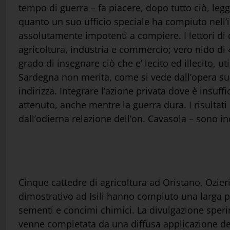
tempo di guerra – fa piacere, dopo tutto ciò, le
quanto un suo ufficio speciale ha compiuto nell’int
assolutamente impotenti a compiere. I lettori di
agricoltura, industria e commercio; vero nido di 
grado di insegnare ciò che e’ lecito ed illecito, ut
Sardegna non merita, come si vede dall’opera sua, 
indirizza. Integrare l’azione privata dove è insuffi
attenuto, anche mentre la guerra dura. I risultati
dall’odierna relazione dell’on. Cavasola – sono i
Cinque cattedre di agricoltura ad Oristano, Ozier
dimostrativo ad Isili hanno compiuto una larga 
sementi e concimi chimici. La divulgazione speri
venne completata da una diffusa applicazione del