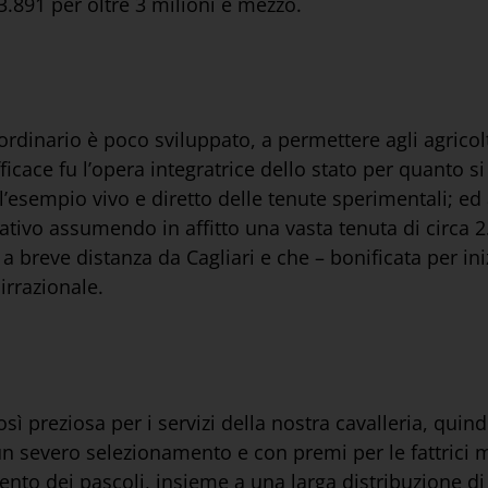
3.891 per oltre 3 milioni e mezzo.
ordinario è poco sviluppato, a permettere agli agricolt
cace fu l’opera integratrice dello stato per quanto si 
ll’esempio vivo e diretto delle tenute sperimentali; ed
ativo assumendo in affitto una vasta tenuta di circa 2.4
 a breve distanza da Cagliari e che – bonificata per ini
irrazionale.
sì preziosa per i servizi della nostra cavalleria, quindi
severo selezionamento e con premi per le fattrici mig
ento dei pascoli, insieme a una larga distribuzione di 