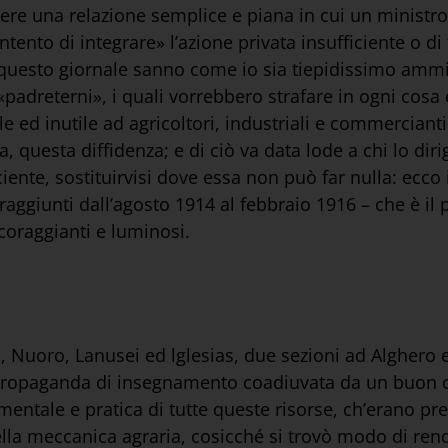
ggere una relazione semplice e piana in cui un minist
ento di integrare» l’azione privata insufficiente o di 
 questo giornale sanno come io sia tiepidissimo ammi
«padreterni», i quali vorrebbero strafare in ogni cos
ile ed inutile ad agricoltori, industriali e commercianti.
questa diffidenza; e di ciò va data lode a chi lo diri
ciente, sostituirvisi dove essa non può far nulla: ecco i
 raggiunti dall’agosto 1914 al febbraio 1916 – che è i
ncoraggianti e luminosi.
i, Nuoro, Lanusei ed lglesias, due sezioni ad Alghero 
propaganda di insegnamento coadiuvata da un buon cor
mentale e pratica di tutte queste risorse, ch’erano pr
la meccanica agraria, cosicché si trovò modo di rend