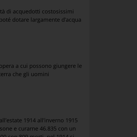
ità di acquedotti costosissimi
si poté dotare largamente d’acqua
 opera a cui possono giungere le
 terra che gli uomini
ll’estate 1914 all’inverno 1915
ersone e curarne 46.835 con un
00 con 809 morti, nel 1914 si