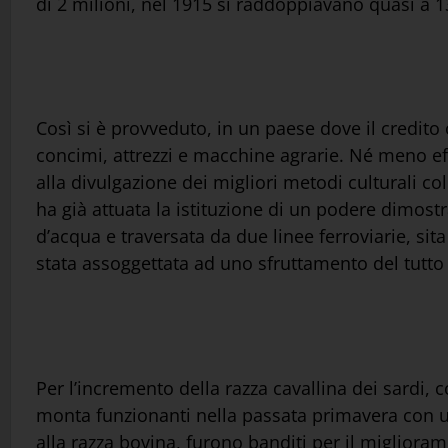
di 2 milioni, nel 1915 si raddoppiavano quasi a 1
Così si è provveduto, in un paese dove il credito 
concimi, attrezzi e macchine agrarie. Né meno effi
alla divulgazione dei migliori metodi culturali co
ha già attuata la istituzione di un podere dimostr
d’acqua e traversata da due linee ferroviarie, sita
stata assoggettata ad uno sfruttamento del tutto 
Per l’incremento della razza cavallina dei sardi, co
monta funzionanti nella passata primavera con un 
alla razza bovina, furono banditi per il miglioram