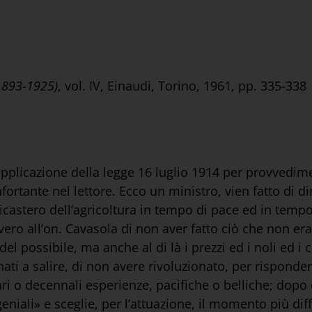
(1893-1925)
, vol. IV, Einaudi, Torino, 1961, pp. 335-338
 applicazione della legge 16 luglio 1914 per provvedime
rtante nel lettore. Ecco un ministro, vien fatto di d
castero dell’agricoltura in tempo di pace ed in tempo 
rovero all’on. Cavasola di non aver fatto ciò che non era
 del possibile, ma anche al di là i prezzi ed i noli ed i
ati a salire, di non avere rivoluzionato, per rispond
ri o decennali esperienze, pacifiche o belliche; dopo es
geniali» e sceglie, per l’attuazione, il momento più dif