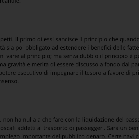
cantile.
etti. Il primo di essi sancisce il principio che quando
à sia poi obbligato ad estendere i benefici delle fatt
oni varie al principio; ma senza dubbio il principio è p
a gravità e merita di essere discusso a fondo dal parl
potere esecutivo di impegnare il tesoro a favore di pri
onsenso.
 non ha nulla a che fare con la liquidazione del passa
roscafi addetti al trasporto di passeggeri. Sarà un ben
impiego importante del pubblico denaro. Certe navi c