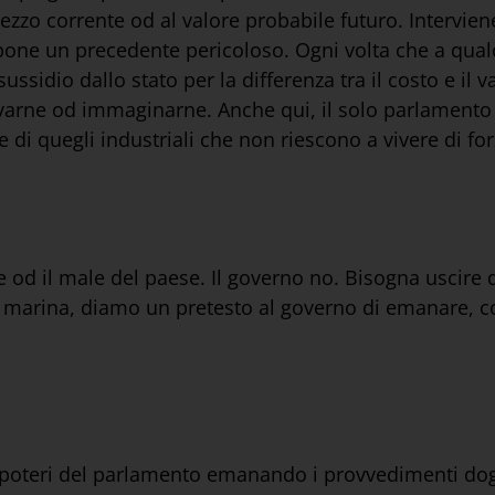
rezzo corrente od al valore probabile futuro. Interviene
 pone un precedente pericoloso. Ogni volta che a qua
sidio dallo stato per la differenza tra il costo e il va
rovarne od immaginarne. Anche qui, il solo parlament
 di quegli industriali che non riescono a vivere di for
e od il male del paese. Il governo no. Bisogna uscire 
la marina, diamo un pretesto al governo di emanare, c
 i poteri del parlamento emanando i provvedimenti dog