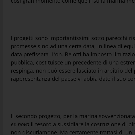
così gran momento come quelli sulla marina mer
I progetti sono importantissimi sotto parecchi risp
promesse sino ad una certa data, in linea di equit
data prefissata. L’on. Belotti ha imposto limitazi
pubblica, costituisce un precedente di una estrem
respinga, non può essere lasciato in arbitrio del 
rappresentanza del paese vi abbia dato il suo c
Il secondo progetto, per la marina sovvenzionata,
ex novo
il tesoro a sussidiare la costruzione di pi
non discutiamone. Ma certamente trattasi di un 