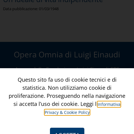
Data pubblicazione:
01/03/1948
Opera Omnia di Luigi Einaudi
A cura della
Fondazione Luigi Einaudi ETS
Via della Conciliazione, 10 – Roma
Questo sito fa uso di cookie tecnici e di
www.fondazioneluigieinaudi.it
statistica. Non utilizziamo cookie di
proliferazione. Proseguendo nella navigazione
Contatti
Crediti
si accetta l’uso dei cookie. Leggi l’
Informativa
Privacy & Cookie Policy
Informativa Privacy & Privacy Policy